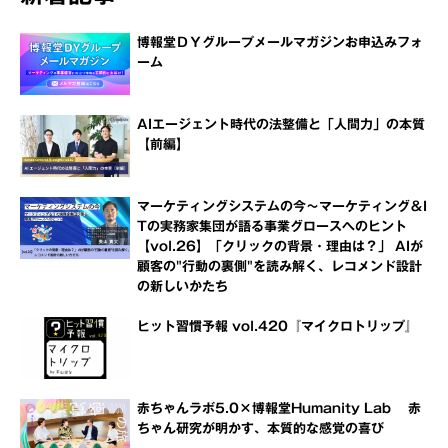
博報堂ＤＹグループメールマガジンお申込みフォ
ーム
AIエージェント時代の法整備と「人間力」の本質
【前編】
マーケティングシステムの今～マーケティング＆I
Tの実務家集団が語る事業グロースへのヒント
【vol.26】「クリックの背景・理由は？」 AIが
顧客の"行動の裏側"を読み解く、レコメンド設計
の新しいかたち
ヒット習慣予報 vol.420『マイクロトリップ』
赤ちゃんラボ5.0×博報堂Humanity Lab 赤
ちゃん研究が明かす、本質的な感覚の喜び