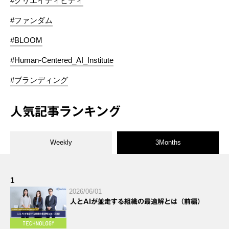
#クリエイティビティ
#ファンダム
#BLOOM
#Human-Centered_AI_Institute
#ブランディング
人気記事ランキング
Weekly
3Months
1
2026/06/01
人とAIが並走する組織の最適解とは（前編）