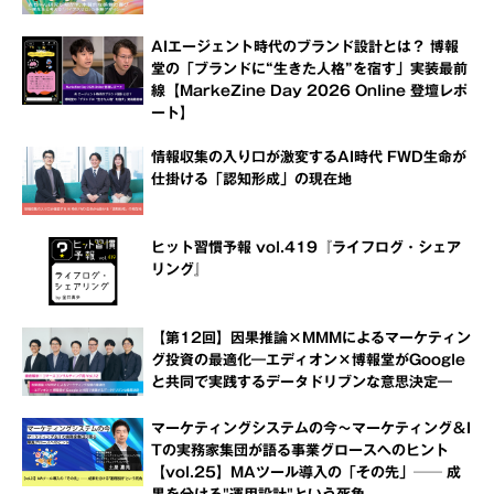
AIエージェント時代のブランド設計とは？ 博報
堂の「ブランドに“生きた人格”を宿す」実装最前
線【MarkeZine Day 2026 Online 登壇レポ
ート】
情報収集の入り口が激変するAI時代 FWD生命が
仕掛ける「認知形成」の現在地
ヒット習慣予報 vol.419『ライフログ・シェア
リング』
【第12回】因果推論×MMMによるマーケティン
グ投資の最適化―エディオン×博報堂がGoogle
と共同で実践するデータドリブンな意思決定―
マーケティングシステムの今～マーケティング＆I
Tの実務家集団が語る事業グロースへのヒント
【vol.25】MAツール導入の「その先」── 成