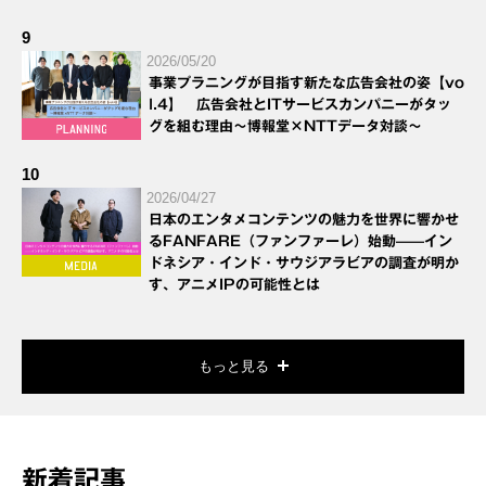
9
2026/05/20
事業プラニングが目指す新たな広告会社の姿【vo
l.4】 広告会社とITサービスカンパニーがタッ
グを組む理由～博報堂×NTTデータ対談～
10
2026/04/27
日本のエンタメコンテンツの魅力を世界に響かせ
るFANFARE（ファンファーレ）始動——イン
ドネシア・インド・サウジアラビアの調査が明か
す、アニメIPの可能性とは
もっと見る
新着記事