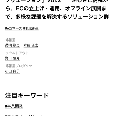
ら、ECの立上げ・運用、オフライン展開ま
で、多様な課題を解決するソリューション群
#eコマース
#地域創生
博報堂
桑嶋 剛史
水穂 優太
ソウルドアウト
野口 陽介
博報堂プロダクツ
杉山 典子
注目キーワード
#事業開発