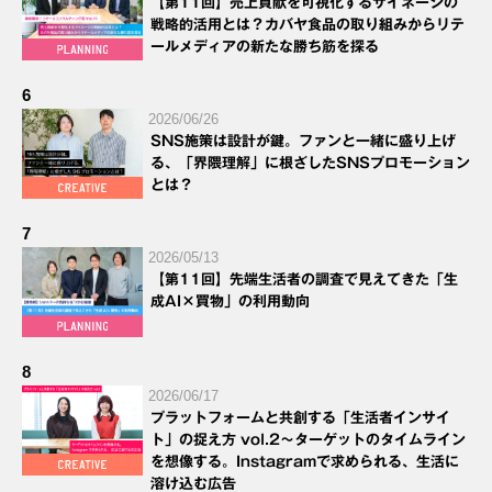
【第11回】売上貢献を可視化するサイネージの
戦略的活用とは？カバヤ食品の取り組みからリテ
ールメディアの新たな勝ち筋を探る
6
2026/06/26
SNS施策は設計が鍵。ファンと一緒に盛り上げ
る、「界隈理解」に根ざしたSNSプロモーション
とは？
7
2026/05/13
【第11回】先端生活者の調査で見えてきた「生
成AI×買物」の利用動向
8
2026/06/17
プラットフォームと共創する「生活者インサイ
ト」の捉え方 vol.2～ターゲットのタイムライン
を想像する。Instagramで求められる、生活に
溶け込む広告