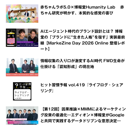
赤ちゃんラボ5.0×博報堂Humanity Lab 赤
ちゃん研究が明かす、本質的な感覚の喜び
AIエージェント時代のブランド設計とは？ 博報
堂の「ブランドに“生きた人格”を宿す」実装最前
線【MarkeZine Day 2026 Online 登壇レポ
ート】
情報収集の入り口が激変するAI時代 FWD生命が
仕掛ける「認知形成」の現在地
ヒット習慣予報 vol.419『ライフログ・シェア
リング』
【第12回】因果推論×MMMによるマーケティン
グ投資の最適化―エディオン×博報堂がGoogle
と共同で実践するデータドリブンな意思決定―