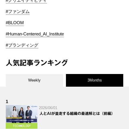
#クリエイティビティ
#ファンダム
#BLOOM
#Human-Centered_AI_Institute
#ブランディング
人気記事ランキング
Weekly
3Months
1
2026/06/01
人とAIが並走する組織の最適解とは（前編）