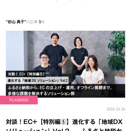
杉山 典子
の記事
1
件
PLANNING
2024.10.16
対談！EC+【特別編⑤】進化する「地域DX
ソリューション」Vol.2──ふるさと納税か