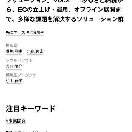
ら、ECの立上げ・運用、オフライン展開ま
で、多様な課題を解決するソリューション群
#eコマース
#地域創生
博報堂
桑嶋 剛史
水穂 優太
ソウルドアウト
野口 陽介
博報堂プロダクツ
杉山 典子
注目キーワード
#事業開発