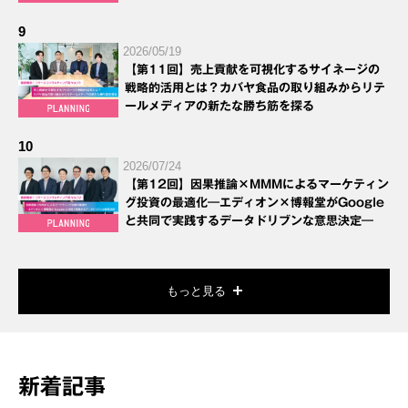
9
2026/05/19
【第11回】売上貢献を可視化するサイネージの
戦略的活用とは？カバヤ食品の取り組みからリテ
ールメディアの新たな勝ち筋を探る
10
2026/07/24
【第12回】因果推論×MMMによるマーケティン
グ投資の最適化―エディオン×博報堂がGoogle
と共同で実践するデータドリブンな意思決定―
もっと見る
新着記事