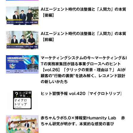
AIエージェント時代の法整備と「人間力」の本質
【後編】
AIエージェント時代の法整備と「人間力」の本質
【前編】
マーケティングシステムの今～マーケティング＆I
Tの実務家集団が語る事業グロースへのヒント
【vol.26】「クリックの背景・理由は？」 AIが
顧客の"行動の裏側"を読み解く、レコメンド設計
の新しいかたち
ヒット習慣予報 vol.420『マイクロトリップ』
赤ちゃんラボ5.0×博報堂Humanity Lab 赤
ちゃん研究が明かす、本質的な感覚の喜び