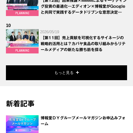
【第12回】因果推論×MMMによるマーケティン
グ投資の最適化―エディオン×博報堂がGoogle
と共同で実践するデータドリブンな意思決定―
10
2026/05/19
【第11回】売上貢献を可視化するサイネージの
戦略的活用とは？カバヤ食品の取り組みからリテ
ールメディアの新たな勝ち筋を探る
もっと見る
新着記事
博報堂ＤＹグループメールマガジンお申込みフォ
ーム