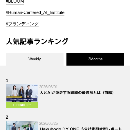
#BLOOM
#Human-Centered_AI_Institute
#ブランディング
人気記事ランキング
Weekly
3Months
1
2026/06/01
人とAIが並走する組織の最適解とは（前編）
2
2026/05/25
Hakuhodo DY ONE 広告技術研究所レポート