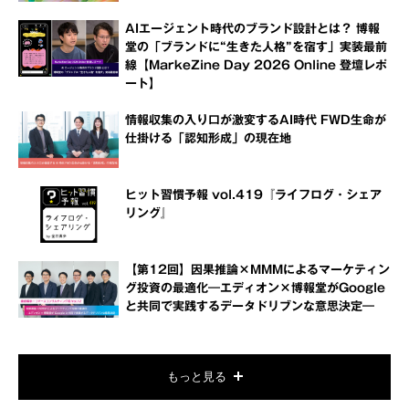
AIエージェント時代のブランド設計とは？ 博報
堂の「ブランドに“生きた人格”を宿す」実装最前
線【MarkeZine Day 2026 Online 登壇レポ
ート】
情報収集の入り口が激変するAI時代 FWD生命が
仕掛ける「認知形成」の現在地
ヒット習慣予報 vol.419『ライフログ・シェア
リング』
【第12回】因果推論×MMMによるマーケティン
グ投資の最適化―エディオン×博報堂がGoogle
と共同で実践するデータドリブンな意思決定―
もっと見る