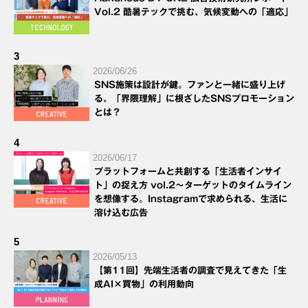
Vol.2 酷暑テックで挑む、気候変動への「適応」
3
2026/06/26
SNS施策は設計が鍵。ファンと一緒に盛り上げ
る、「界隈理解」に根ざしたSNSプロモーション
とは？
4
2026/06/17
プラットフォームと共創する「生活者インサイ
ト」の捉え方 vol.2～ターゲットのタイムライン
を想像する。Instagramで求められる、生活に
溶け込む広告
5
2026/05/13
【第11回】先端生活者の調査で見えてきた「生
成AI×買物」の利用動向