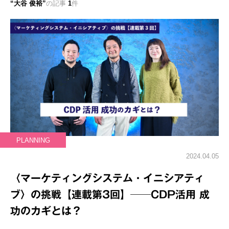
大谷 俊裕
の記事
1
件
PLANNING
2024.04.05
〈マーケティングシステム・イニシアティ
ブ〉の挑戦【連載第3回】──CDP活用 成
功のカギとは？