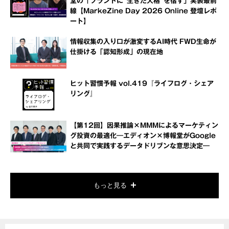
堂の「ブランドに“生きた人格”を宿す」実装最前
線【MarkeZine Day 2026 Online 登壇レポ
ート】
情報収集の入り口が激変するAI時代 FWD生命が
仕掛ける「認知形成」の現在地
ヒット習慣予報 vol.419『ライフログ・シェア
リング』
【第12回】因果推論×MMMによるマーケティン
グ投資の最適化―エディオン×博報堂がGoogle
と共同で実践するデータドリブンな意思決定―
もっと見る