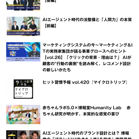
【後編】
AIエージェント時代の法整備と「人間力」の本質
【前編】
マーケティングシステムの今～マーケティング＆I
Tの実務家集団が語る事業グロースへのヒント
【vol.26】「クリックの背景・理由は？」 AIが
顧客の"行動の裏側"を読み解く、レコメンド設計
の新しいかたち
ヒット習慣予報 vol.420『マイクロトリップ』
赤ちゃんラボ5.0×博報堂Humanity Lab 赤
ちゃん研究が明かす、本質的な感覚の喜び
AIエージェント時代のブランド設計とは？ 博報