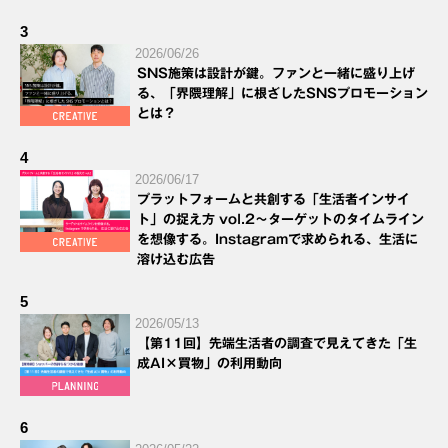
3
2026/06/26
SNS施策は設計が鍵。ファンと一緒に盛り上げ
る、「界隈理解」に根ざしたSNSプロモーション
とは？
4
2026/06/17
プラットフォームと共創する「生活者インサイ
ト」の捉え方 vol.2～ターゲットのタイムライン
を想像する。Instagramで求められる、生活に
溶け込む広告
5
2026/05/13
【第11回】先端生活者の調査で見えてきた「生
成AI×買物」の利用動向
6