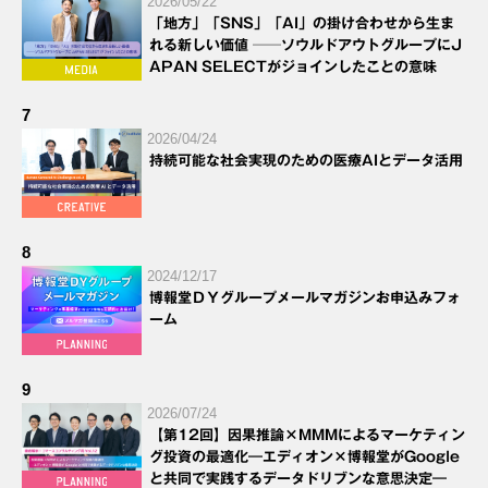
2026/05/22
「地方」「SNS」「AI」の掛け合わせから生ま
れる新しい価値 ──ソウルドアウトグループにJ
APAN SELECTがジョインしたことの意味
7
2026/04/24
持続可能な社会実現のための医療AIとデータ活用
8
2024/12/17
博報堂ＤＹグループメールマガジンお申込みフォ
ーム
9
2026/07/24
【第12回】因果推論×MMMによるマーケティン
グ投資の最適化―エディオン×博報堂がGoogle
と共同で実践するデータドリブンな意思決定―