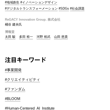
#地域創生
#イノベーションデザイン
#デジタルトランスフォーメーション
#SDGs
#社会課題
ReGACY Innovation Group. 株式会社
桶谷 建央氏
博報堂
太田 駿
多田 裕一
河野 裕武
山田 悠貴
注目キーワード
#事業開発
#クリエイティビティ
#ファンダム
#BLOOM
#Human-Centered_AI_Institute