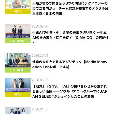
人類が初めて向き合う3つの問題にテクノロジーの
力で立ち向かう チーム安野が提唱するデジタル民
主主義×日本の未来
2025.02.28
生成AIで中堅・中小企業の未来を切り拓く ～生成
AIの社内導入・活用を促す『& MAICO』の可能性
～
2024.10.04
地球の未来を支えるアグリテック【Media Innov
ation Labレポート44】
2026.05.22
「地方」「SNS」「AI」の掛け合わせから生まれ
る新しい価値 ──ソウルドアウトグループにJAP
AN SELECTがジョインしたことの意味
2026.04.03