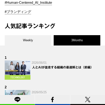
#Human-Centered_AI_Institute
#ブランディング
人気記事ランキング
Weekly
3Months
1
2026/06/01
人とAIが並走する組織の最適解とは（前編）
2
2026/05/25
Hakuhodo DY ONE 広告技術研究所レポート
Vol.2 酷暑テックで挑む、気候変動への「適応」