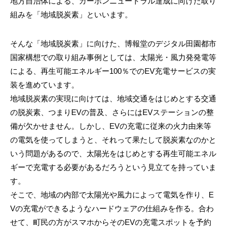
地方自治体による、カーボンニュートラル達成に向けた取り
組みを「地域脱炭素」といいます。
そんな「地域脱炭素」に向けた、博報堂のデジタル田園都市
国家構想での取り組み事例としては、太陽光・風力発発電等
による、再生可能エネルギー100％でのEV充電サービスの実
装を進めています。
地域脱炭素の実現に向けては、地域交通をはじめとする交通
の脱炭素、つまりEVの普及、さらにはEVステーションの整
備が欠かせません。しかし、EVの充電に従来の火力由来等
の電気を使ってしまうと、それって果たして脱炭素なのかと
いう問題があるので、太陽光をはじめとする再生可能エネル
ギーで充電する必要があるだろうという見立てを持っていま
す。
そこで、地域の内部で太陽光や風力によって電気を作り、E
Vの充電ができるようなハードウェアの仕組みを作る。合わ
せて、町民の方がスマホからそのEVの充電スポットを予約