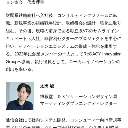
ョン協会 代表理事
財閥系鉄鋼商社へ入社後、コンサルティングファームに転
職。新規事業の組織戦略設計、取締役会の設計・強化に取り
組む。その後、現職の前身である独立系VCのサムライイン
キュベートへ入社。非営利セクターのプロジェクトを中心に
担い、イノベーションエコシステムの形成・強化を牽引す
る。2022年に創業メンバーの一人としてReGACY Innovation
Groupへ参画。執行役員として、ローカルイノベーションの
創出を率いる。
太田 駿
博報堂 ＤＸソリューションデザイン局
マーケティングプラニングディレクター
通信会社にて社内システム開発、コンシューマー向け新規事
業／商品企画開発、グループ会社DX推進、システム戦略策