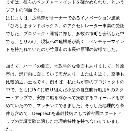
まずは、彼らのベンチャーマインドを確かめられた、という
ソフトの側面です。
はじまりは、広島県がオーナーであるイノベーション施策
「ひろしまサンドボックス」のアクセレレーター事業の受託
でした。プロジェクト運営に際し、多数の市町と会話した中
でも、とりわけ、現状への危機感が高く、ベンチャーマイン
ドを持たれていたのが竹原市の市長や原課の皆様でした。
加えて、ハードの側面、地政学的な側面もありまして、竹原
市は、瀬戸内に面していて海があり、また山も近く、空港も
比較的近い土地です。例えば、私たちが県のプロジェクトの
中で、ともにPoCに取り組んだ小型の自立航行船用AIのスタ
ートアップで、実際に船を浮かべて実験するフィールドを求
めていたので、マッチングできました。そうした地理的な条
件も含めて、DeepTechを基幹技術にもつ首都圏スタートア
ップの実証実験に適した地理的特性を持ち合わせていまし
た。