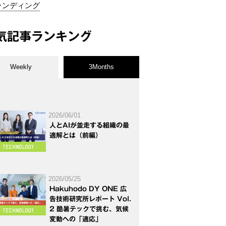
ランディング
気記事ランキング
Weekly
3Months
2026/06/01
人とAIが並走する組織の最
適解とは（前編）
2026/05/25
Hakuhodo DY ONE 広
告技術研究所レポート Vol.
2 酷暑テックで挑む、気候
変動への「適応」