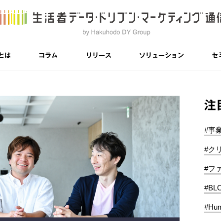
とは
コラム
リリース
ソリューション
セ
注
#事
#ク
#フ
#BL
#Hum