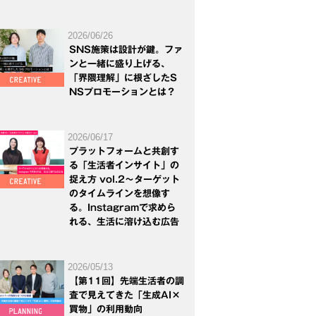
2026/06/26
SNS施策は設計が鍵。ファ
ンと一緒に盛り上げる、
「界隈理解」に根ざしたS
NSプロモーションとは？
2026/06/17
プラットフォームと共創す
る「生活者インサイト」の
捉え方 vol.2～ターゲット
のタイムラインを想像す
る。Instagramで求めら
れる、生活に溶け込む広告
2026/05/13
【第11回】先端生活者の調
査で見えてきた「生成AI×
買物」の利用動向