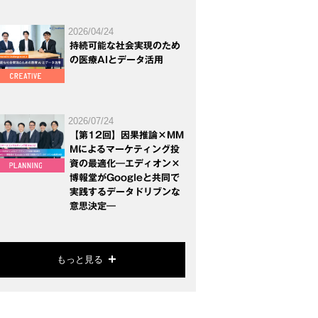
2026/04/24
持続可能な社会実現のため
の医療AIとデータ活用
2026/07/24
【第12回】因果推論×MM
Mによるマーケティング投
資の最適化―エディオン×
博報堂がGoogleと共同で
実践するデータドリブンな
意思決定―
もっと見る