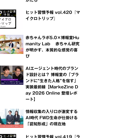
かたち
ヒット習慣予報 vol.420『マ
イクロトリップ』
赤ちゃんラボ5.0×博報堂Hu
manity Lab 赤ちゃん研究
が明かす、本質的な感覚の喜
び
AIエージェント時代のブラン
ド設計とは？ 博報堂の「ブラ
ンドに“生きた人格”を宿す」
実装最前線【MarkeZine D
ay 2026 Online 登壇レポ
ート】
情報収集の入り口が激変する
AI時代 FWD生命が仕掛ける
「認知形成」の現在地
ヒット習慣予報 vol.419『ラ