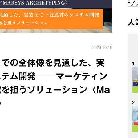
#ブ
人
2023.10.19
までの全体像を見通した、実
1
テム開発 ──マーケティン
を担うソリューション〈Ma
g〉
2