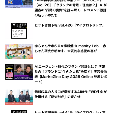
Tの実務家集団が語る事業グロースへのヒント
【vol.26】「クリックの背景・理由は？」 AIが
顧客の"行動の裏側"を読み解く、レコメンド設計
の新しいかたち
ヒット習慣予報 vol.420『マイクロトリップ』
赤ちゃんラボ5.0×博報堂Humanity Lab 赤
ちゃん研究が明かす、本質的な感覚の喜び
AIエージェント時代のブランド設計とは？ 博報
堂の「ブランドに“生きた人格”を宿す」実装最前
線【MarkeZine Day 2026 Online 登壇レポ
ート】
情報収集の入り口が激変するAI時代 FWD生命が
仕掛ける「認知形成」の現在地
ヒット習慣予報 vol.419『ライフログ・シェア