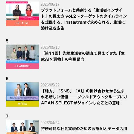
2026/06/17
プラットフォームと共創する「生活者インサイ
ト」の捉え方 vol.2～ターゲットのタイムライン
を想像する。Instagramで求められる、生活に
溶け込む広告
5
2026/05/13
【第11回】先端生活者の調査で見えてきた「生
成AI×買物」の利用動向
6
2026/05/22
「地方」「SNS」「AI」の掛け合わせから生ま
れる新しい価値 ──ソウルドアウトグループにJ
APAN SELECTがジョインしたことの意味
7
2026/04/24
持続可能な社会実現のための医療AIとデータ活用