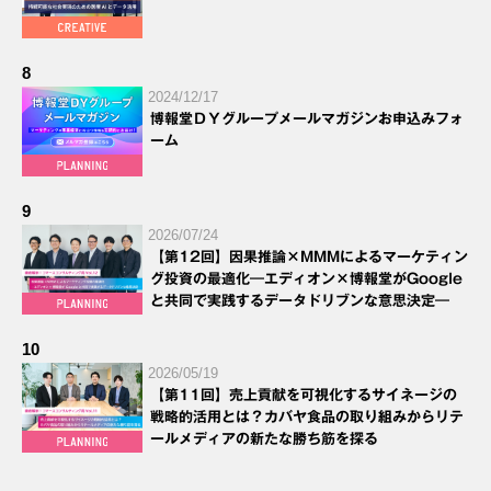
8
2024/12/17
博報堂ＤＹグループメールマガジンお申込みフォ
ーム
9
2026/07/24
【第12回】因果推論×MMMによるマーケティン
グ投資の最適化―エディオン×博報堂がGoogle
と共同で実践するデータドリブンな意思決定―
10
2026/05/19
【第11回】売上貢献を可視化するサイネージの
戦略的活用とは？カバヤ食品の取り組みからリテ
ールメディアの新たな勝ち筋を探る