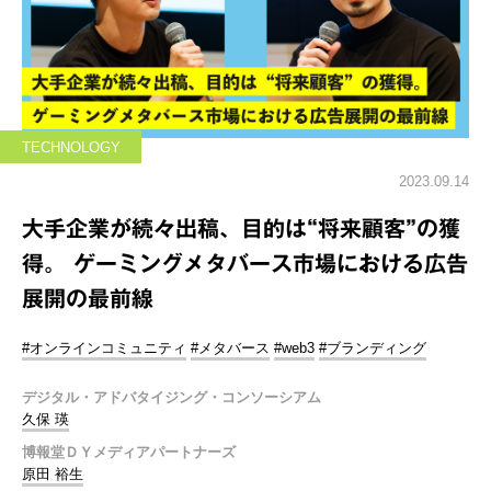
TECHNOLOGY
2023.09.14
大手企業が続々出稿、目的は“将来顧客”の獲
得。 ゲーミングメタバース市場における広告
展開の最前線
#オンラインコミュニティ
#メタバース
#web3
#ブランディング
デジタル・アドバタイジング・コンソーシアム
久保 瑛
博報堂ＤＹメディアパートナーズ
原田 裕生