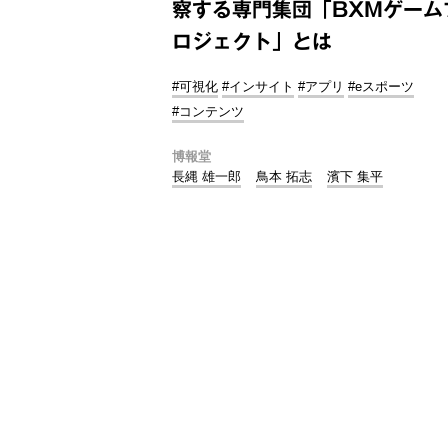
察する専門集団「BXMゲーム
ロジェクト」とは
#可視化
#インサイト
#アプリ
#eスポーツ
#コンテンツ
博報堂
長縄 雄一郎
鳥本 拓志
濱下 集平