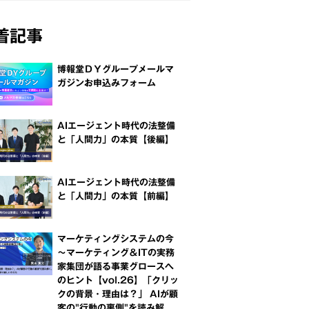
着記事
博報堂ＤＹグループメールマ
ガジンお申込みフォーム
AIエージェント時代の法整備
と「人間力」の本質【後編】
AIエージェント時代の法整備
と「人間力」の本質【前編】
マーケティングシステムの今
～マーケティング＆ITの実務
家集団が語る事業グロースへ
のヒント【vol.26】「クリッ
クの背景・理由は？」 AIが顧
客の"行動の裏側"を読み解