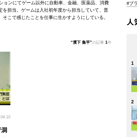
クションにてゲーム以外に自動車、金融、医薬品、消費
#ブ
定を担当。ゲームは入社初年度から担当していて、普
、そこで感じたことを仕事に生かすようにしている。
人
濱下 集平
の記事
1
件
1
2
.04.10
で洞