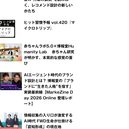
く、レコメンド設計の新しい
かたち
ヒット習慣予報 vol.420『マ
イクロトリップ』
赤ちゃんラボ5.0×博報堂Hu
manity Lab 赤ちゃん研究
が明かす、本質的な感覚の喜
び
AIエージェント時代のブラン
ド設計とは？ 博報堂の「ブラ
ンドに“生きた人格”を宿す」
実装最前線【MarkeZine D
ay 2026 Online 登壇レポ
ート】
情報収集の入り口が激変する
AI時代 FWD生命が仕掛ける
「認知形成」の現在地