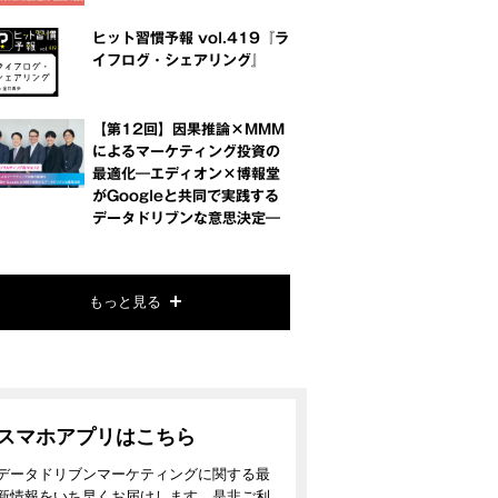
ヒット習慣予報 vol.419『ラ
イフログ・シェアリング』
【第12回】因果推論×MMM
によるマーケティング投資の
最適化―エディオン×博報堂
がGoogleと共同で実践する
データドリブンな意思決定―
もっと見る
スマホアプリはこちら
データドリブンマーケティングに関する最
新情報をいち早くお届けします。是非ご利