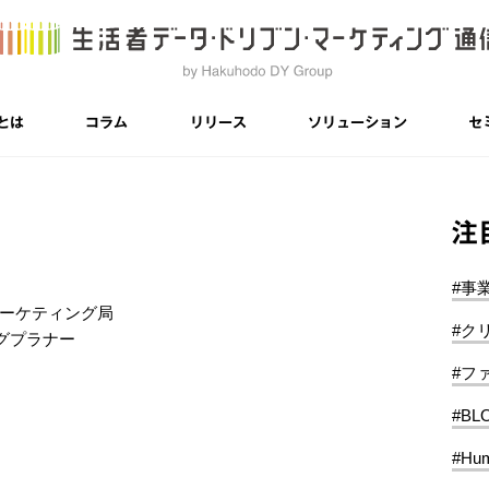
とは
コラム
リリース
ソリューション
セ
注
#事
マーケティング局
#ク
グプラナー
#フ
#BL
#Hum