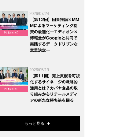
2026/07/24
【第12回】因果推論×MM
Mによるマーケティング投
資の最適化―エディオン×
博報堂がGoogleと共同で
実践するデータドリブンな
意思決定―
2026/05/19
【第11回】売上貢献を可視
化するサイネージの戦略的
活用とは？カバヤ食品の取
り組みからリテールメディ
アの新たな勝ち筋を探る
もっと見る