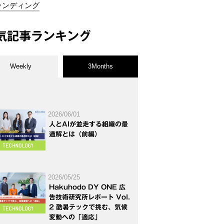
ランディング
気記事ランキング
Weekly
3Months
2026/06/01
人とAIが並走する組織の最
適解とは（前編）
2026/05/25
Hakuhodo DY ONE 広
告技術研究所レポート Vol.
2 酷暑テックで挑む、気候
変動への「適応」