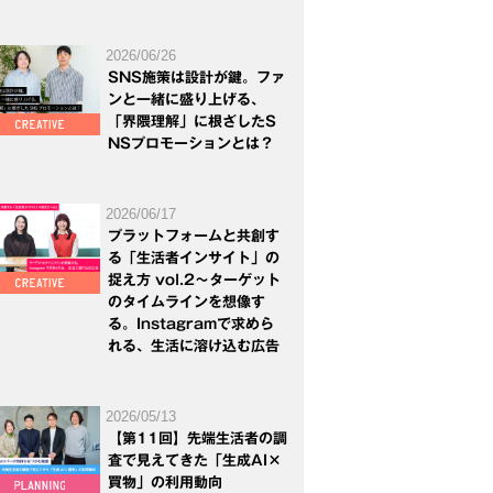
2026/06/26
SNS施策は設計が鍵。ファ
ンと一緒に盛り上げる、
「界隈理解」に根ざしたS
NSプロモーションとは？
2026/06/17
プラットフォームと共創す
る「生活者インサイト」の
捉え方 vol.2～ターゲット
のタイムラインを想像す
る。Instagramで求めら
れる、生活に溶け込む広告
2026/05/13
【第11回】先端生活者の調
査で見えてきた「生成AI×
買物」の利用動向