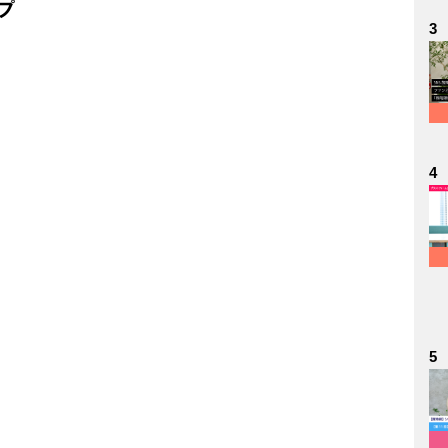
プ
3
4
5