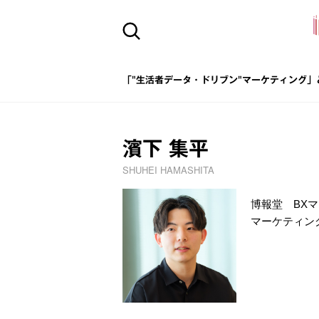
「"生活者データ・ドリブン"マーケティング」
濱下 集平
SHUHEI HAMASHITA
博報堂 BX
マーケティン