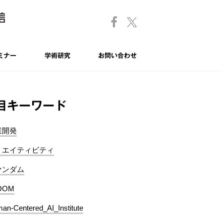
ミナー
学術研究
お問い合わせ
目キーワード
業開発
リエイティビティ
ァンダム
OOM
an-Centered_AI_Institute