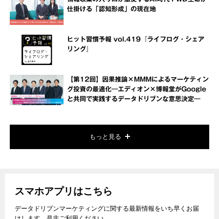
仕掛ける「認知形成」の現在地
ヒット習慣予報 vol.419『ライフログ・シェア
リング』
【第12回】因果推論×MMMによるマーケティン
グ投資の最適化―エディオン×博報堂がGoogle
と共同で実践するデータドリブンな意思決定―
もっと見る
スマホアプリはこちら
データドリブンマーケティングに関する最新情報をいち早くお届
けします。是非ご利用ください。