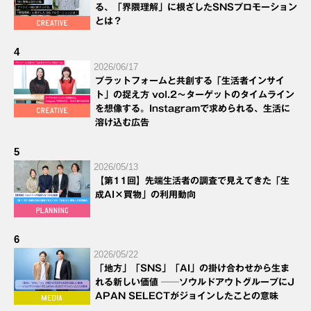
る、「界隈理解」に根ざしたSNSプロモーション
とは？
4
2026/06/17
プラットフォームと共創する「生活者インサイ
ト」の捉え方 vol.2～ターゲットのタイムライン
を想像する。Instagramで求められる、生活に
溶け込む広告
5
2026/05/13
【第11回】先端生活者の調査で見えてきた「生
成AI×買物」の利用動向
6
2026/05/22
「地方」「SNS」「AI」の掛け合わせから生ま
れる新しい価値 ──ソウルドアウトグループにJ
APAN SELECTがジョインしたことの意味