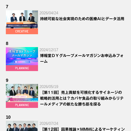
7
2026/04/24
持続可能な社会実現のための医療AIとデータ活用
8
2024/12/17
博報堂ＤＹグループメールマガジンお申込みフォ
ーム
9
2026/05/19
【第11回】売上貢献を可視化するサイネージの
戦略的活用とは？カバヤ食品の取り組みからリテ
ールメディアの新たな勝ち筋を探る
10
2026/07/24
【第12回】因果推論×MMMによるマーケティン