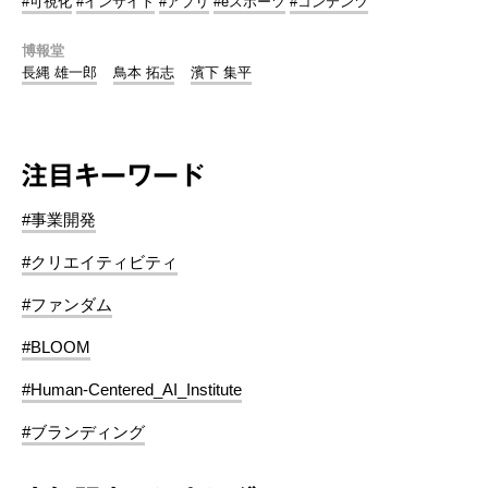
#可視化
#インサイト
#アプリ
#eスポーツ
#コンテンツ
博報堂
長縄 雄一郎
鳥本 拓志
濱下 集平
注目キーワード
#事業開発
#クリエイティビティ
#ファンダム
#BLOOM
#Human-Centered_AI_Institute
#ブランディング