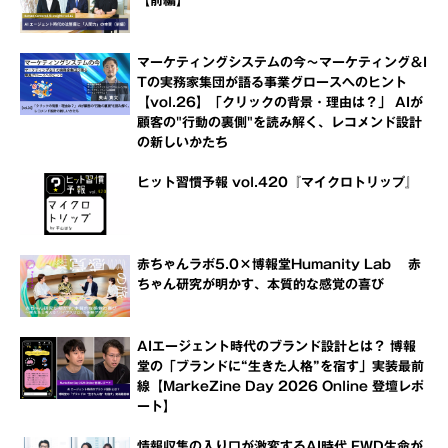
【前編】
マーケティングシステムの今～マーケティング＆I
Tの実務家集団が語る事業グロースへのヒント
【vol.26】「クリックの背景・理由は？」 AIが
顧客の"行動の裏側"を読み解く、レコメンド設計
の新しいかたち
ヒット習慣予報 vol.420『マイクロトリップ』
赤ちゃんラボ5.0×博報堂Humanity Lab 赤
ちゃん研究が明かす、本質的な感覚の喜び
AIエージェント時代のブランド設計とは？ 博報
堂の「ブランドに“生きた人格”を宿す」実装最前
線【MarkeZine Day 2026 Online 登壇レポ
ート】
情報収集の入り口が激変するAI時代 FWD生命が