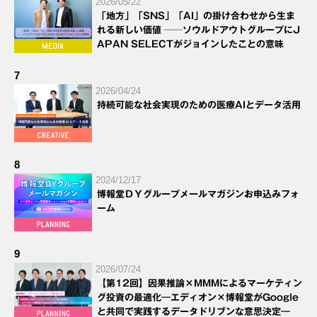
2026/05/22
「地方」「SNS」「AI」の掛け合わせから生ま
れる新しい価値 ──ソウルドアウトグループにJ
APAN SELECTがジョインしたことの意味
7
2026/04/24
持続可能な社会実現のための医療AIとデータ活用
8
2024/12/17
博報堂ＤＹグループメールマガジンお申込みフォ
ーム
9
2026/07/24
【第12回】因果推論×MMMによるマーケティン
グ投資の最適化―エディオン×博報堂がGoogle
と共同で実践するデータドリブンな意思決定―