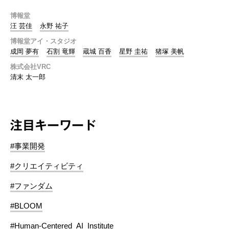
博報堂
汪 芸佳
永野 祐子
博報堂アイ・スタジオ
成岡 夢有
石割 竜輝
蔵城 百香
星野 圭祐
猪塚 美帆
株式会社VRC
清末 太一郎
注目キーワード
#事業開発
#クリエイティビティ
#ファンダム
#BLOOM
#Human-Centered_AI_Institute