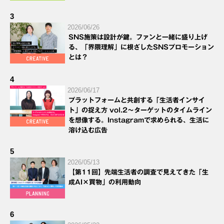
3
2026/06/26
SNS施策は設計が鍵。ファンと一緒に盛り上げ
る、「界隈理解」に根ざしたSNSプロモーション
とは？
4
2026/06/17
プラットフォームと共創する「生活者インサイ
ト」の捉え方 vol.2～ターゲットのタイムライン
を想像する。Instagramで求められる、生活に
溶け込む広告
5
2026/05/13
【第11回】先端生活者の調査で見えてきた「生
成AI×買物」の利用動向
6