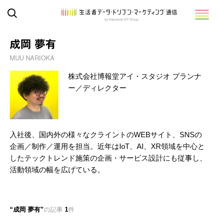
成岡 夢有
MUU NARIOKA
株式会社博報堂アイ・スタジオ プランナ
ー／ディレクター
入社後、国内外の様々なクライントのWEBサイト、SNSの
企画／制作／運用を担当。近年はIoT、AI、XR領域を中心と
したテックトレンド施策の企画・サービス設計にも従事し、
活動領域の幅を広げている。
成岡 夢有
の記事
1
件