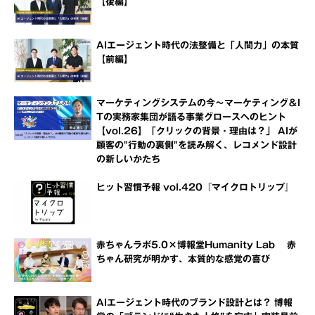
【後編】
AIエージェント時代の法整備と「人間力」の本質
【前編】
マーケティングシステムの今～マーケティング＆I
Tの実務家集団が語る事業グロースへのヒント
【vol.26】「クリックの背景・理由は？」 AIが
顧客の"行動の裏側"を読み解く、レコメンド設計
の新しいかたち
ヒット習慣予報 vol.420『マイクロトリップ』
赤ちゃんラボ5.0×博報堂Humanity Lab 赤
ちゃん研究が明かす、本質的な感覚の喜び
AIエージェント時代のブランド設計とは？ 博報