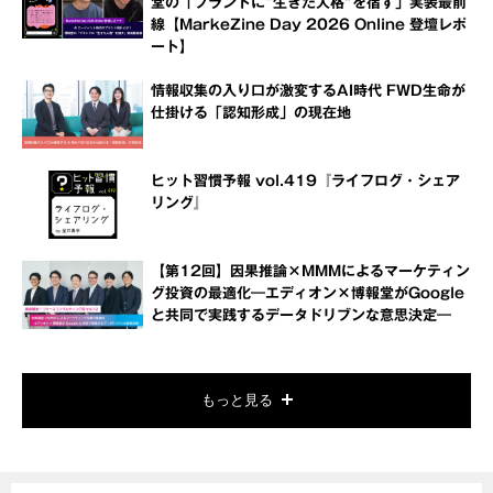
堂の「ブランドに“生きた人格”を宿す」実装最前
線【MarkeZine Day 2026 Online 登壇レポ
ート】
情報収集の入り口が激変するAI時代 FWD生命が
仕掛ける「認知形成」の現在地
ヒット習慣予報 vol.419『ライフログ・シェア
リング』
【第12回】因果推論×MMMによるマーケティン
グ投資の最適化―エディオン×博報堂がGoogle
と共同で実践するデータドリブンな意思決定―
もっと見る