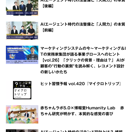
AIエージェント時代の法整備と「人間力」の本質
【後編】
AIエージェント時代の法整備と「人間力」の本質
【前編】
マーケティングシステムの今～マーケティング＆I
Tの実務家集団が語る事業グロースへのヒント
【vol.26】「クリックの背景・理由は？」 AIが
顧客の"行動の裏側"を読み解く、レコメンド設計
の新しいかたち
ヒット習慣予報 vol.420『マイクロトリップ』
赤ちゃんラボ5.0×博報堂Humanity Lab 赤
ちゃん研究が明かす、本質的な感覚の喜び