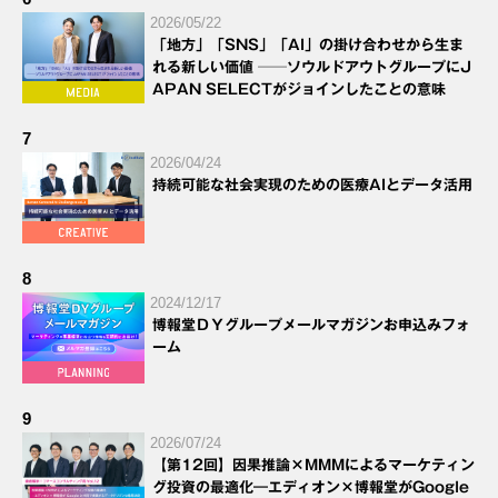
2026/05/22
「地方」「SNS」「AI」の掛け合わせから生ま
れる新しい価値 ──ソウルドアウトグループにJ
APAN SELECTがジョインしたことの意味
7
2026/04/24
持続可能な社会実現のための医療AIとデータ活用
8
2024/12/17
博報堂ＤＹグループメールマガジンお申込みフォ
ーム
9
2026/07/24
【第12回】因果推論×MMMによるマーケティン
グ投資の最適化―エディオン×博報堂がGoogle