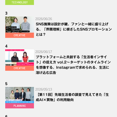
3
2026/06/26
SNS施策は設計が鍵。ファンと一緒に盛り上げ
る、「界隈理解」に根ざしたSNSプロモーション
とは？
4
2026/06/17
プラットフォームと共創する「生活者インサイ
ト」の捉え方 vol.2～ターゲットのタイムライン
を想像する。Instagramで求められる、生活に
溶け込む広告
5
2026/05/13
【第11回】先端生活者の調査で見えてきた「生
成AI×買物」の利用動向
6