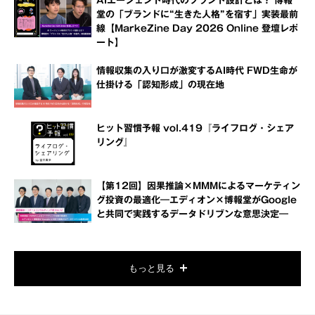
AIエージェント時代のブランド設計とは？ 博報
堂の「ブランドに“生きた人格”を宿す」実装最前
線【MarkeZine Day 2026 Online 登壇レポ
ート】
情報収集の入り口が激変するAI時代 FWD生命が
仕掛ける「認知形成」の現在地
ヒット習慣予報 vol.419『ライフログ・シェア
リング』
【第12回】因果推論×MMMによるマーケティン
グ投資の最適化―エディオン×博報堂がGoogle
と共同で実践するデータドリブンな意思決定―
もっと見る