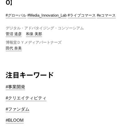
0】
#グローバル
#Media_Innovation_Lab
#ライブコマース
#eコマース
デジタル・アドバタイジング・コンソーシアム
菅沼 道彦
和泉 美那
博報堂ＤＹメディアパートナーズ
田代 奈美
注目キーワード
#事業開発
#クリエイティビティ
#ファンダム
#BLOOM