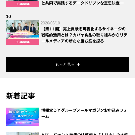
と共同で実践するデータドリブンな意思決定―
10
2026/05/19
【第11回】売上貢献を可視化するサイネージの
戦略的活用とは？カバヤ食品の取り組みからリテ
ールメディアの新たな勝ち筋を探る
もっと見る
新着記事
博報堂ＤＹグループメールマガジンお申込みフォ
ーム