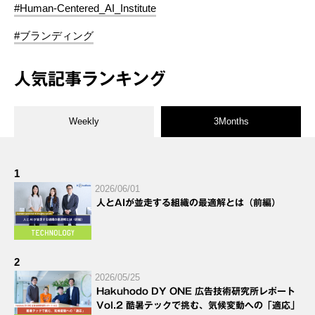
#Human-Centered_AI_Institute
#ブランディング
人気記事ランキング
Weekly
3Months
1
2026/06/01
人とAIが並走する組織の最適解とは（前編）
2
2026/05/25
Hakuhodo DY ONE 広告技術研究所レポート
Vol.2 酷暑テックで挑む、気候変動への「適応」