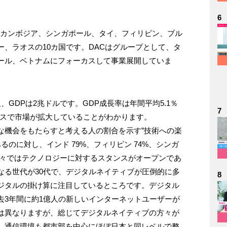
6
、カンボジア、シンガポール、タイ、フィリピン、ブル
、ラオスの10カ国です。DACはグループとして、タ
ール、ベトナムにフォーカスして事業展開していま
GDPは2兆ドルです。GDP成長率は年間平均5.1％
7
ースで市場が拡大していることがわかります。
な機会をもたらすと考える人の割合を示す”技術への楽
るのに対し、インド 79%、フィリピン 74%、シンガ
 の国々ではテクノロジーに対するスタンスがオープンであ
なる世代が30代で、デジタルネイティブが圧倒的に多
8
ジタルの掛け算に注目しているところです。デジタル
去3年間に約1億人の新しいインターネットユーザーが
は異なりますが、総じてデジタルネイティブの方々が
、通信環境も都市部を中心にほぼ日本と同レベルで整