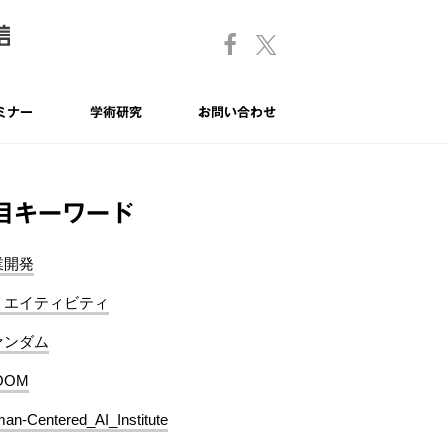
ミナー
学術研究
お問い合わせ
目キーワード
業開発
リエイティビティ
ァンダム
OOM
an-Centered_AI_Institute