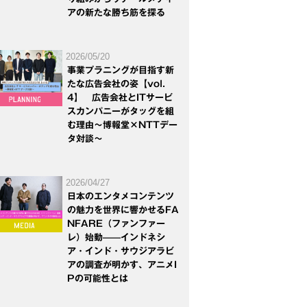
アの新たな勝ち筋を探る
2026/05/20
事業プラニングが目指す新
たな広告会社の姿【vol.
4】 広告会社とITサービ
スカンパニーがタッグを組
む理由～博報堂×NTTデー
タ対談～
2026/04/27
日本のエンタメコンテンツ
の魅力を世界に響かせるFA
NFARE（ファンファー
レ）始動——インドネシ
ア・インド・サウジアラビ
アの調査が明かす、アニメI
Pの可能性とは