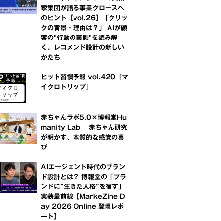
家集団が語る事業グロースへ
のヒント【vol.26】「クリッ
クの背景・理由は？」 AIが顧
客の"行動の裏側"を読み解
く、レコメンド設計の新しい
かたち
ヒット習慣予報 vol.420『マ
イクロトリップ』
赤ちゃんラボ5.0×博報堂Hu
manity Lab 赤ちゃん研究
が明かす、本質的な感覚の喜
び
AIエージェント時代のブラン
ド設計とは？ 博報堂の「ブラ
ンドに“生きた人格”を宿す」
実装最前線【MarkeZine D
ay 2026 Online 登壇レポ
ート】