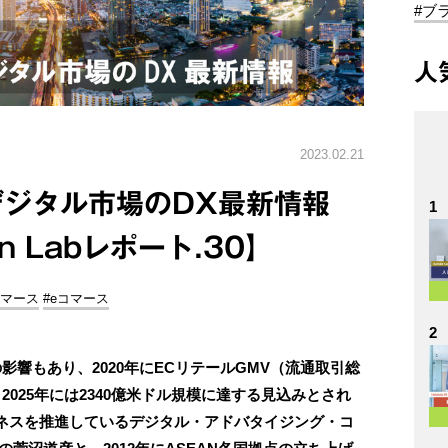
#ブ
人
2023.02.21
デジタル市場のDX最新情報
1
ion Labレポート.30】
コマース
#eコマース
2
影響もあり、2020年にECリテールGMV（流通取引総
025年には2340億米ドル規模に達する見込みとされ
ネスを推進しているデジタル・アドバタイジング・コ