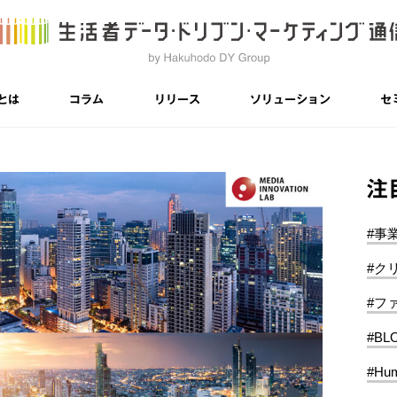
とは
コラム
リリース
ソリューション
セ
注
#事
#ク
#フ
#BL
#Hum