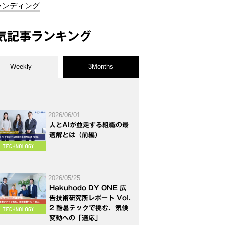
ランディング
気記事ランキング
Weekly
3Months
2026/06/01
人とAIが並走する組織の最
適解とは（前編）
2026/05/25
Hakuhodo DY ONE 広
告技術研究所レポート Vol.
2 酷暑テックで挑む、気候
変動への「適応」