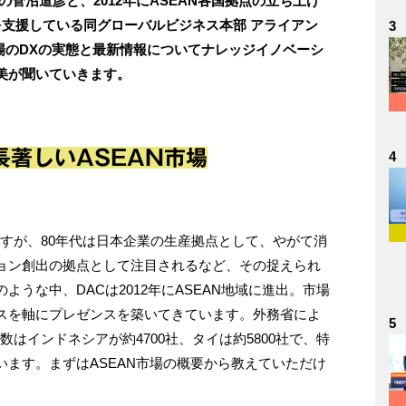
菅沼道彦と、2012年にASEAN各国拠点の立ち上げ
を支援している同グローバルビジネス本部 アライアン
3
市場のDXの実態と最新情報についてナレッジイノベーシ
の田代奈美が聞いていきます。
著しいASEAN市場
4
ですが、80年代は日本企業の生産拠点として、やがて消
ョン創出の拠点として注目されるなど、その捉えられ
うな中、DACは2012年にASEAN地域に進出。市場
スを軸にプレゼンスを築いてきています。外務省によ
5
数はインドネシアが約4700社、タイは約5800社で、特
ます。まずはASEAN市場の概要から教えていただけ