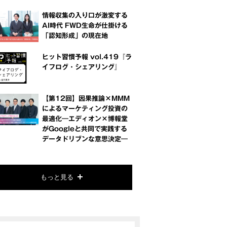
情報収集の入り口が激変する
AI時代 FWD生命が仕掛ける
「認知形成」の現在地
ヒット習慣予報 vol.419『ラ
イフログ・シェアリング』
【第12回】因果推論×MMM
によるマーケティング投資の
最適化―エディオン×博報堂
がGoogleと共同で実践する
データドリブンな意思決定―
もっと見る