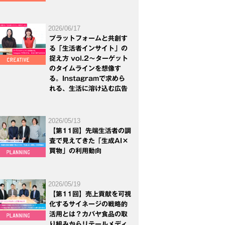
2026/06/17
プラットフォームと共創す
る「生活者インサイト」の
捉え方 vol.2～ターゲット
のタイムラインを想像す
る。Instagramで求めら
れる、生活に溶け込む広告
2026/05/13
【第11回】先端生活者の調
査で見えてきた「生成AI×
買物」の利用動向
2026/05/19
【第11回】売上貢献を可視
化するサイネージの戦略的
活用とは？カバヤ食品の取
り組みからリテールメディ