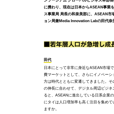
ンソーシアム グローバルビジネス本部長の
に携わり、現在は日本からASEAN事業
ス事業局 局長の和泉美那に、ASEAN
ョン局兼Media Innovation Lab
■若年層人口が急増し成長
田代
日本にとって非常に身近なASEAN市場
費マーケットとして、さらにイノベーシ
方は時代とともに変遷してきました。そのよ
の伸長に合わせて、デジタル周辺ビジネ
ると、ASEANに進出している日系企業の
にタイは人口増加率も高く注目を集めてい
ますか。