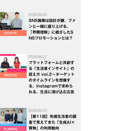
2026/06/26
SNS施策は設計が鍵。ファ
ンと一緒に盛り上げる、
「界隈理解」に根ざしたS
NSプロモーションとは？
2026/06/17
プラットフォームと共創す
る「生活者インサイト」の
捉え方 vol.2～ターゲット
のタイムラインを想像す
る。Instagramで求めら
れる、生活に溶け込む広告
2026/05/13
【第11回】先端生活者の調
査で見えてきた「生成AI×
買物」の利用動向