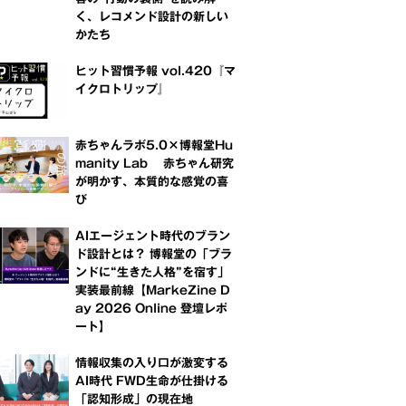
く、レコメンド設計の新しい
かたち
ヒット習慣予報 vol.420『マ
イクロトリップ』
赤ちゃんラボ5.0×博報堂Hu
manity Lab 赤ちゃん研究
が明かす、本質的な感覚の喜
び
AIエージェント時代のブラン
ド設計とは？ 博報堂の「ブラ
ンドに“生きた人格”を宿す」
実装最前線【MarkeZine D
ay 2026 Online 登壇レポ
ート】
情報収集の入り口が激変する
AI時代 FWD生命が仕掛ける
「認知形成」の現在地