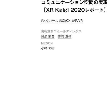
コミュニケーション空間の実
【XR Kaigi 2020レポート
#メタバース
#UX/CX
#AR/VR
博報堂ＤＹホールディングス
目黒 慎吾
加島 直弥
MESON
小林 佑樹