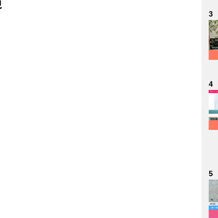
現
3
】
4
5