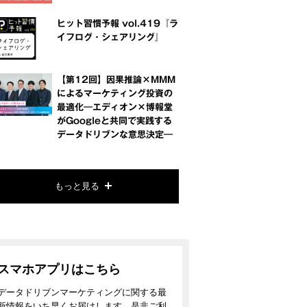
ヒット習慣予報 vol.419『ラ
イフログ・シェアリング』
【第12回】因果推論×MMM
によるマーケティング投資の
最適化―エディオン×博報堂
がGoogleと共同で実践する
データドリブンな意思決定―
もっと見る
スマホアプリはこちら
データドリブンマーケティングに関する最
新情報をいち早くお届けします。是非ご利