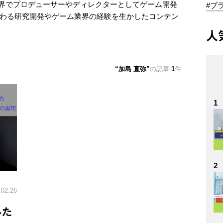
業界でプロデューサーやディレクターとしてゲーム開発
#ブ
Rに関わる研究開発やゲーム業界の経験を生かしたコンテン
人
加島 直弥
の記事
1
件
1
2
.02.26
した