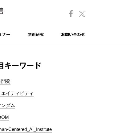
ミナー
学術研究
お問い合わせ
目キーワード
業開発
リエイティビティ
ァンダム
OOM
an-Centered_AI_Institute