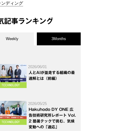
ランディング
気記事ランキング
Weekly
3Months
2026/06/01
人とAIが並走する組織の最
適解とは（前編）
2026/05/25
Hakuhodo DY ONE 広
告技術研究所レポート Vol.
2 酷暑テックで挑む、気候
変動への「適応」