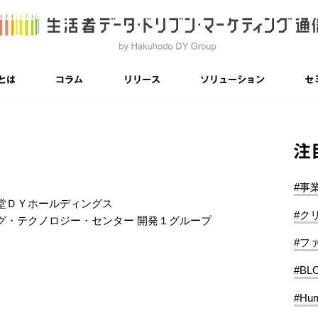
とは
コラム
リリース
ソリューション
セ
注
#事
堂ＤＹホールディングス
#ク
グ・テクノロジー・センター 開発１グループ
#フ
#BL
#Hum