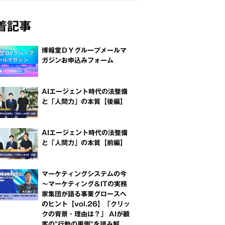
着記事
博報堂ＤＹグループメールマ
ガジンお申込みフォーム
AIエージェント時代の法整備
と「人間力」の本質【後編】
AIエージェント時代の法整備
と「人間力」の本質【前編】
マーケティングシステムの今
～マーケティング＆ITの実務
家集団が語る事業グロースへ
のヒント【vol.26】「クリッ
クの背景・理由は？」 AIが顧
客の"行動の裏側"を読み解