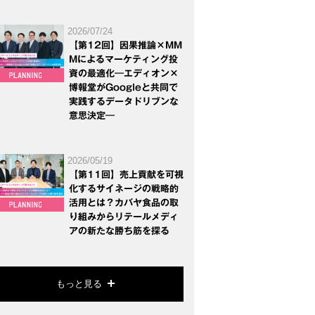
2026/07/24
【第12回】因果推論×MM
Mによるマーケティング投
資の最適化―エディオン×
博報堂がGoogleと共同で
実践するデータドリブンな
意思決定―
2026/05/19
【第11回】売上貢献を可視
化するサイネージの戦略的
活用とは？カバヤ食品の取
り組みからリテールメディ
アの新たな勝ち筋を探る
もっと見る