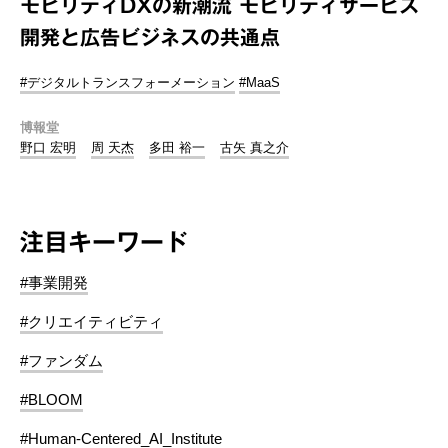
モビリティDXの新潮流 モビリティサービス
開発と広告ビジネスの共通点
#デジタルトランスフォーメーション
#MaaS
博報堂
野口 宏明
周 天杰
多田 裕一
古矢 真之介
注目キーワード
#事業開発
#クリエイティビティ
#ファンダム
#BLOOM
#Human-Centered_AI_Institute