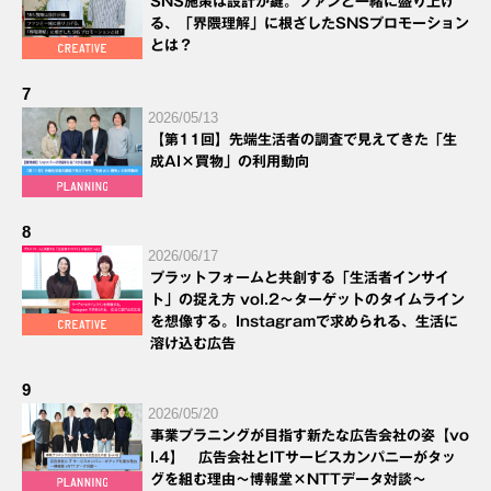
SNS施策は設計が鍵。ファンと一緒に盛り上げ
る、「界隈理解」に根ざしたSNSプロモーション
とは？
7
2026/05/13
【第11回】先端生活者の調査で見えてきた「生
成AI×買物」の利用動向
8
2026/06/17
プラットフォームと共創する「生活者インサイ
ト」の捉え方 vol.2～ターゲットのタイムライン
を想像する。Instagramで求められる、生活に
溶け込む広告
9
2026/05/20
事業プラニングが目指す新たな広告会社の姿【vo
l.4】 広告会社とITサービスカンパニーがタッ
グを組む理由～博報堂×NTTデータ対談～