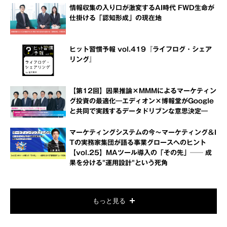
情報収集の入り口が激変するAI時代 FWD生命が
仕掛ける「認知形成」の現在地
ヒット習慣予報 vol.419『ライフログ・シェア
リング』
【第12回】因果推論×MMMによるマーケティン
グ投資の最適化―エディオン×博報堂がGoogle
と共同で実践するデータドリブンな意思決定―
マーケティングシステムの今～マーケティング＆I
Tの実務家集団が語る事業グロースへのヒント
【vol.25】MAツール導入の「その先」── 成
果を分ける"運用設計"という死角
もっと見る