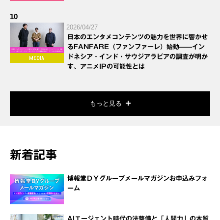
10
2026/04/27
日本のエンタメコンテンツの魅力を世界に響かせ
るFANFARE（ファンファーレ）始動——イン
ドネシア・インド・サウジアラビアの調査が明か
す、アニメIPの可能性とは
もっと見る
新着記事
博報堂ＤＹグループメールマガジンお申込みフォ
ーム
AIエージェント時代の法整備と「人間力」の本質