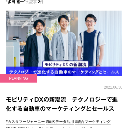
多田 裕一
の記事
2
件
PLANNING
2021.06.30
モビリティDXの新潮流 テクノロジーで進
化する自動車のマーケティングとセールス
#カスタマージャーニー
#顧客データ活用
#統合マーケティング