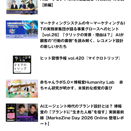
【前編】
マーケティングシステムの今～マーケティング＆I
Tの実務家集団が語る事業グロースへのヒント
【vol.26】「クリックの背景・理由は？」 AIが
顧客の"行動の裏側"を読み解く、レコメンド設計
の新しいかたち
ヒット習慣予報 vol.420『マイクロトリップ』
赤ちゃんラボ5.0×博報堂Humanity Lab 赤
ちゃん研究が明かす、本質的な感覚の喜び
AIエージェント時代のブランド設計とは？ 博報
堂の「ブランドに“生きた人格”を宿す」実装最前
線【MarkeZine Day 2026 Online 登壇レポ
ート】