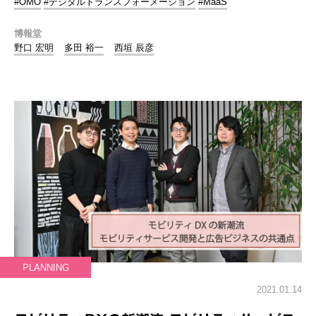
#OMO
#デジタルトランスフォーメーション
#MaaS
博報堂
野口 宏明
多田 裕一
西垣 辰彦
PLANNING
2021.01.14