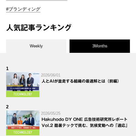
#ブランディング
人気記事ランキング
Weekly
3Months
1
2026/06/01
人とAIが並走する組織の最適解とは（前編）
2
2026/05/25
Hakuhodo DY ONE 広告技術研究所レポート
Vol.2 酷暑テックで挑む、気候変動への「適応」