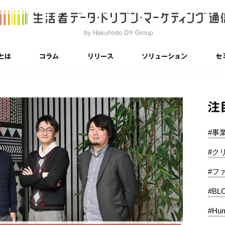
とは
コラム
リリース
ソリューション
セ
注
#事
#ク
#フ
#BL
#Hum