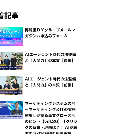
着記事
博報堂ＤＹグループメールマ
ガジンお申込みフォーム
AIエージェント時代の法整備
と「人間力」の本質【後編】
AIエージェント時代の法整備
と「人間力」の本質【前編】
マーケティングシステムの今
～マーケティング＆ITの実務
家集団が語る事業グロースへ
のヒント【vol.26】「クリッ
クの背景・理由は？」 AIが顧
客の"行動の裏側"を読み解