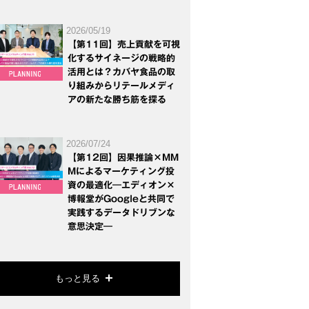
2026/05/19
【第11回】売上貢献を可視
化するサイネージの戦略的
活用とは？カバヤ食品の取
り組みからリテールメディ
アの新たな勝ち筋を探る
2026/07/24
【第12回】因果推論×MM
Mによるマーケティング投
資の最適化―エディオン×
博報堂がGoogleと共同で
実践するデータドリブンな
意思決定―
もっと見る