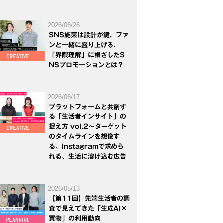
2026/06/26
SNS施策は設計が鍵。ファ
ンと一緒に盛り上げる、
「界隈理解」に根ざしたS
NSプロモーションとは？
2026/06/17
プラットフォームと共創す
る「生活者インサイト」の
捉え方 vol.2～ターゲット
のタイムラインを想像す
る。Instagramで求めら
れる、生活に溶け込む広告
2026/05/13
【第11回】先端生活者の調
査で見えてきた「生成AI×
買物」の利用動向