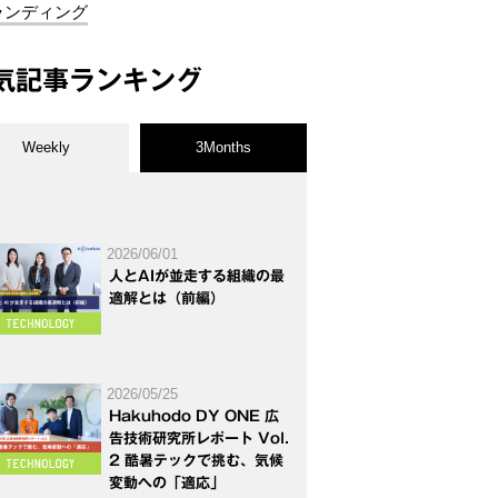
ランディング
気記事ランキング
Weekly
3Months
2026/06/01
人とAIが並走する組織の最
適解とは（前編）
2026/05/25
Hakuhodo DY ONE 広
告技術研究所レポート Vol.
2 酷暑テックで挑む、気候
変動への「適応」