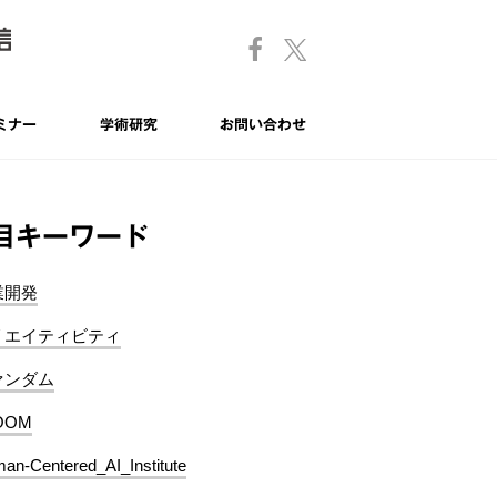
ミナー
学術研究
お問い合わせ
目キーワード
業開発
リエイティビティ
ァンダム
OOM
an-Centered_AI_Institute