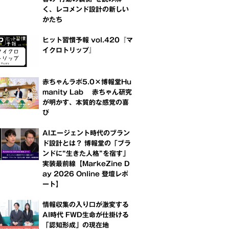
く、レコメンド設計の新しい
かたち
ヒット習慣予報 vol.420『マ
イクロトリップ』
赤ちゃんラボ5.0×博報堂Hu
manity Lab 赤ちゃん研究
が明かす、本質的な感覚の喜
び
AIエージェント時代のブラン
ド設計とは？ 博報堂の「ブラ
ンドに“生きた人格”を宿す」
実装最前線【MarkeZine D
ay 2026 Online 登壇レポ
ート】
情報収集の入り口が激変する
AI時代 FWD生命が仕掛ける
「認知形成」の現在地