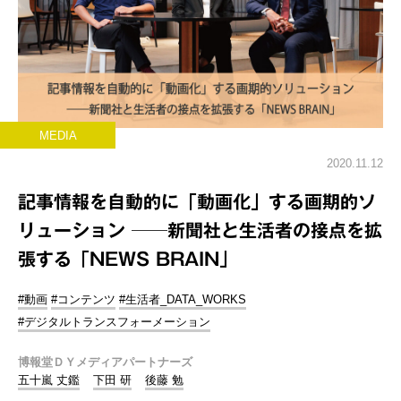
MEDIA
2020.11.12
記事情報を自動的に「動画化」する画期的ソ
リューション ──新聞社と生活者の接点を拡
張する「NEWS BRAIN」
#動画
#コンテンツ
#生活者_DATA_WORKS
#デジタルトランスフォーメーション
博報堂ＤＹメディアパートナーズ
五十嵐 丈鑑
下田 研
後藤 勉