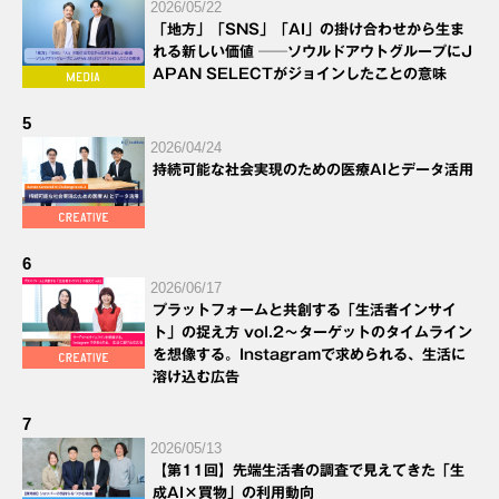
2026/05/22
「地方」「SNS」「AI」の掛け合わせから生ま
れる新しい価値 ──ソウルドアウトグループにJ
APAN SELECTがジョインしたことの意味
5
2026/04/24
持続可能な社会実現のための医療AIとデータ活用
6
2026/06/17
プラットフォームと共創する「生活者インサイ
ト」の捉え方 vol.2～ターゲットのタイムライン
を想像する。Instagramで求められる、生活に
溶け込む広告
7
2026/05/13
【第11回】先端生活者の調査で見えてきた「生
成AI×買物」の利用動向