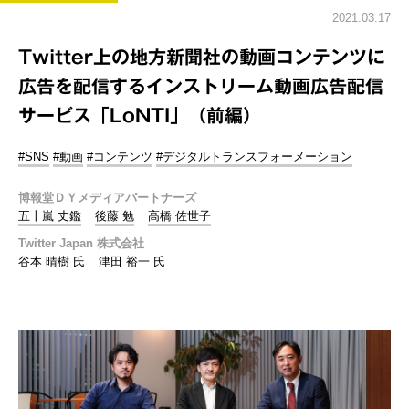
2021.03.17
Twitter上の地方新聞社の動画コンテンツに
広告を配信するインストリーム動画広告配信
サービス「LoNTI」（前編）
#SNS
#動画
#コンテンツ
#デジタルトランスフォーメーション
博報堂ＤＹメディアパートナーズ
五十嵐 丈鑑
後藤 勉
高橋 佐世子
Twitter Japan 株式会社
谷本 晴樹 氏
津田 裕一 氏