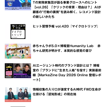
Tの実務家集団が語る事業グロースへのヒント
【vol.26】「クリックの背景・理由は？」 AIが
顧客の"行動の裏側"を読み解く、レコメンド設計
の新しいかたち
ヒット習慣予報 vol.420『マイクロトリップ』
赤ちゃんラボ5.0×博報堂Humanity Lab 赤
ちゃん研究が明かす、本質的な感覚の喜び
AIエージェント時代のブランド設計とは？ 博報
堂の「ブランドに“生きた人格”を宿す」実装最前
線【MarkeZine Day 2026 Online 登壇レポ
ート】
情報収集の入り口が激変するAI時代 FWD生命が
仕掛ける「認知形成」の現在地