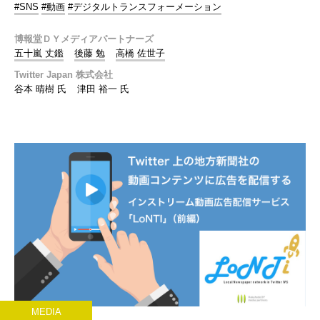
#SNS
#動画
#デジタルトランスフォーメーション
博報堂ＤＹメディアパートナーズ
五十嵐 丈鑑
後藤 勉
高橋 佐世子
Twitter Japan 株式会社
谷本 晴樹 氏
津田 裕一 氏
MEDIA