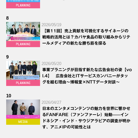
8
2026/05/19
【第11回】売上貢献を可視化するサイネージの
戦略的活用とは？カバヤ食品の取り組みからリテ
ールメディアの新たな勝ち筋を探る
9
2026/05/20
事業プラニングが目指す新たな広告会社の姿【vo
l.4】 広告会社とITサービスカンパニーがタッ
グを組む理由～博報堂×NTTデータ対談～
10
2026/04/27
日本のエンタメコンテンツの魅力を世界に響かせ
るFANFARE（ファンファーレ）始動——イン
ドネシア・インド・サウジアラビアの調査が明か
す、アニメIPの可能性とは