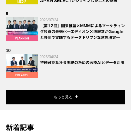
APAN SELECTがジョインしたことの意味
9
2026/07/24
【第12回】因果推論×MMMによるマーケティン
グ投資の最適化―エディオン×博報堂がGoogle
と共同で実践するデータドリブンな意思決定―
10
2026/04/24
持続可能な社会実現のための医療AIとデータ活用
もっと見る
新着記事