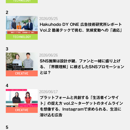
2
2026/05/25
Hakuhodo DY ONE 広告技術研究所レポート
Vol.2 酷暑テックで挑む、気候変動への「適応」
3
2026/06/26
SNS施策は設計が鍵。ファンと一緒に盛り上げ
る、「界隈理解」に根ざしたSNSプロモーション
とは？
4
2026/06/17
プラットフォームと共創する「生活者インサイ
ト」の捉え方 vol.2～ターゲットのタイムライン
を想像する。Instagramで求められる、生活に
溶け込む広告
5