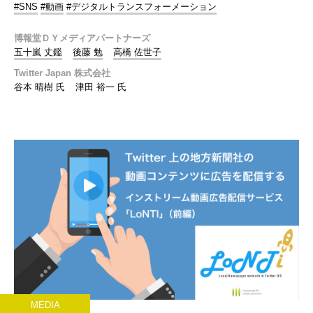
#SNS
#動画
#デジタルトランスフォーメーション
博報堂ＤＹメディアパートナーズ
五十嵐 丈鑑
後藤 勉
高橋 佐世子
Twitter Japan 株式会社
谷本 晴樹 氏
津田 裕一 氏
MEDIA