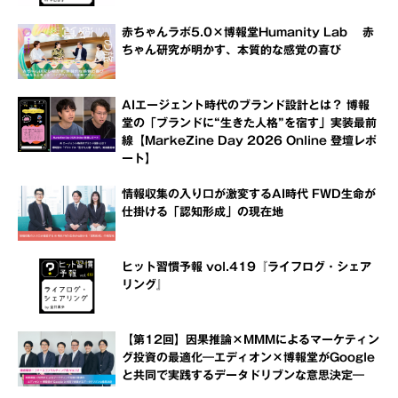
赤ちゃんラボ5.0×博報堂Humanity Lab 赤
ちゃん研究が明かす、本質的な感覚の喜び
AIエージェント時代のブランド設計とは？ 博報
堂の「ブランドに“生きた人格”を宿す」実装最前
線【MarkeZine Day 2026 Online 登壇レポ
ート】
情報収集の入り口が激変するAI時代 FWD生命が
仕掛ける「認知形成」の現在地
ヒット習慣予報 vol.419『ライフログ・シェア
リング』
【第12回】因果推論×MMMによるマーケティン
グ投資の最適化―エディオン×博報堂がGoogle
と共同で実践するデータドリブンな意思決定―