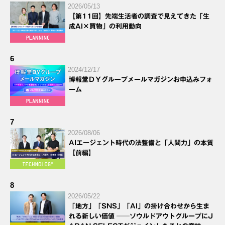
2026/05/13
【第11回】先端生活者の調査で見えてきた「生
成AI×買物」の利用動向
6
2024/12/17
博報堂ＤＹグループメールマガジンお申込みフォ
ーム
7
2026/08/06
AIエージェント時代の法整備と「人間力」の本質
【前編】
8
2026/05/22
「地方」「SNS」「AI」の掛け合わせから生ま
れる新しい価値 ──ソウルドアウトグループにJ