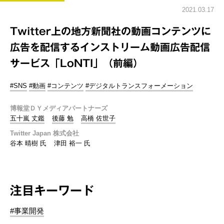
2021.03.17
Twitter上の地方新聞社の動画コンテンツに
広告を配信するインストリーム動画広告配信
サービス「LoNTI」（前編）
#SNS
#動画
#コンテンツ
#デジタルトランスフォーメーション
博報堂ＤＹメディアパートナーズ
五十嵐 丈鑑
後藤 勉
高橋 佐世子
Twitter Japan 株式会社
谷本 晴樹 氏
津田 裕一 氏
注目キーワード
#事業開発