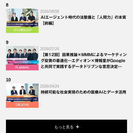
8
2026/08/06
AIエージェント時代の法整備と「人間力」の本質
【前編】
9
2026/07/24
【第12回】因果推論×MMMによるマーケティン
グ投資の最適化―エディオン×博報堂がGoogle
と共同で実践するデータドリブンな意思決定―
10
2026/04/24
持続可能な社会実現のための医療AIとデータ活用
もっと見る