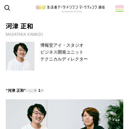
河津 正和
MASATAKA KAWAZU
博報堂アイ・スタジオ
ビジネス開発ユニット
テクニカルディレクター
河津 正和
の記事
1
件