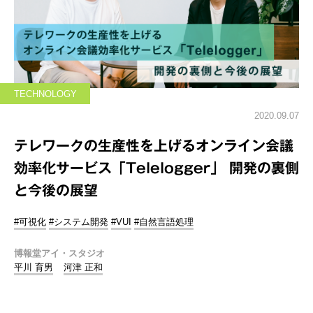
TECHNOLOGY
2020.09.07
テレワークの生産性を上げるオンライン会議
効率化サービス「Telelogger」 開発の裏側
と今後の展望
#可視化
#システム開発
#VUI
#自然言語処理
博報堂アイ・スタジオ
平川 育男
河津 正和