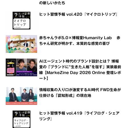
の新しいかたち
ヒット習慣予報 vol.420『マイクロトリップ』
赤ちゃんラボ5.0×博報堂Humanity Lab 赤
ちゃん研究が明かす、本質的な感覚の喜び
AIエージェント時代のブランド設計とは？ 博報
堂の「ブランドに“生きた人格”を宿す」実装最前
線【MarkeZine Day 2026 Online 登壇レポ
ート】
情報収集の入り口が激変するAI時代 FWD生命が
仕掛ける「認知形成」の現在地
ヒット習慣予報 vol.419『ライフログ・シェア
リング』