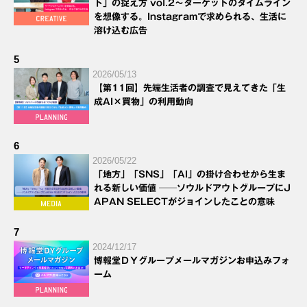
ト」の捉え方 vol.2～ターゲットのタイムライン
を想像する。Instagramで求められる、生活に
溶け込む広告
5
2026/05/13
【第11回】先端生活者の調査で見えてきた「生
成AI×買物」の利用動向
6
2026/05/22
「地方」「SNS」「AI」の掛け合わせから生ま
れる新しい価値 ──ソウルドアウトグループにJ
APAN SELECTがジョインしたことの意味
7
2024/12/17
博報堂ＤＹグループメールマガジンお申込みフォ
ーム