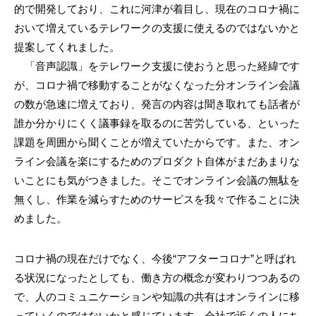
的で開発しており、これに河津が着目し、現在のコロナ禍に
おいて増えているテレワークの支援に使えるのではないかと
提案してくれました。
「音声認識」をテレワーク支援に使おうと思った経緯です
が、コロナ禍で移動することがなくなった分オンライン会議
の数が急速に増えており、発言の内容は聞き取れても話者が
誰か分かりにくく議事録を取るのに苦労している、といった
課題を周囲から聞くことが増えていたからです。また、オン
ライン会議を楽にするためのプロダクト自体がまだあまりな
いことにも気がつきました。そこでオンライン会議の無駄を
無くし、作業を減らすためのサービスを我々で作ることに決
めました。
コロナ禍の現在だけでなく、今後“アフターコロナ”と呼ばれ
る状況になったとしても、働き方の概念が変わりつつあるの
で、人のコミュニケーションや知識の共有はオンラインに移
っていくのではないかと感じています。会社で近くの人にち