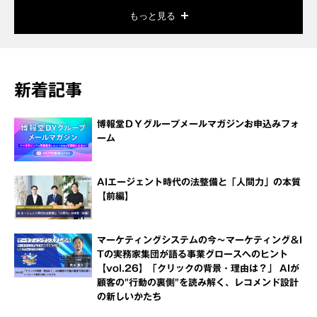
もっと見る
新着記事
博報堂ＤＹグループメールマガジンお申込みフォ
ーム
AIエージェント時代の法整備と「人間力」の本質
【前編】
マーケティングシステムの今～マーケティング＆I
Tの実務家集団が語る事業グロースへのヒント
【vol.26】「クリックの背景・理由は？」 AIが
顧客の"行動の裏側"を読み解く、レコメンド設計
の新しいかたち