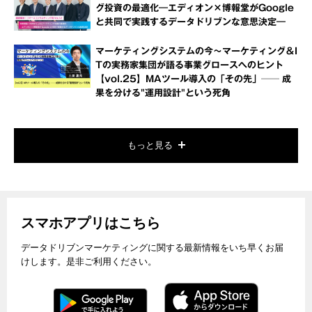
グ投資の最適化―エディオン×博報堂がGoogle
と共同で実践するデータドリブンな意思決定―
マーケティングシステムの今～マーケティング＆I
Tの実務家集団が語る事業グロースへのヒント
【vol.25】MAツール導入の「その先」── 成
果を分ける"運用設計"という死角
もっと見る
スマホアプリはこちら
データドリブンマーケティングに関する最新情報をいち早くお届
けします。是非ご利用ください。