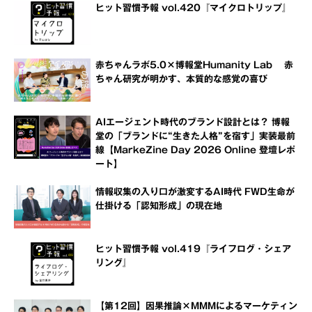
ヒット習慣予報 vol.420『マイクロトリップ』
赤ちゃんラボ5.0×博報堂Humanity Lab 赤
ちゃん研究が明かす、本質的な感覚の喜び
AIエージェント時代のブランド設計とは？ 博報
堂の「ブランドに“生きた人格”を宿す」実装最前
線【MarkeZine Day 2026 Online 登壇レポ
ート】
情報収集の入り口が激変するAI時代 FWD生命が
仕掛ける「認知形成」の現在地
ヒット習慣予報 vol.419『ライフログ・シェア
リング』
【第12回】因果推論×MMMによるマーケティン