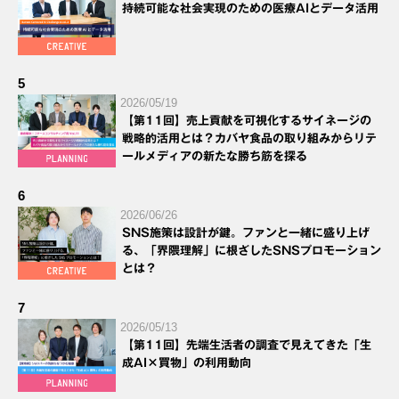
持続可能な社会実現のための医療AIとデータ活用
5
2026/05/19
【第11回】売上貢献を可視化するサイネージの
戦略的活用とは？カバヤ食品の取り組みからリテ
ールメディアの新たな勝ち筋を探る
6
2026/06/26
SNS施策は設計が鍵。ファンと一緒に盛り上げ
る、「界隈理解」に根ざしたSNSプロモーション
とは？
7
2026/05/13
【第11回】先端生活者の調査で見えてきた「生
成AI×買物」の利用動向