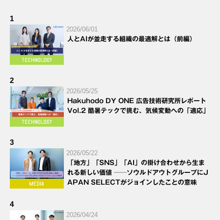
1
2026/06/01
人とAIが並走する組織の最適解とは（前編）
2
2026/05/25
Hakuhodo DY ONE 広告技術研究所レポート
Vol.2 酷暑テックで挑む、気候変動への「適応」
3
2026/05/22
「地方」「SNS」「AI」の掛け合わせから生ま
れる新しい価値 ──ソウルドアウトグループにJ
APAN SELECTがジョインしたことの意味
4
2026/04/24