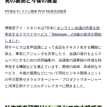
発の裏側と今後の展望
#可視化
#システム開発
#VUI
#自然言語処理
博報堂アイ・スタジオは7月末に
オンライン会議の作業を効
率化するクラウドサービス「Telelogger」のβ版の提供を開始
しました
。
同サービスは音声認識によって会話をテキスト化する機能に
加え、事前にアジェンダを共有したり、会議の進行をよりス
ムーズにするための共同編集や、会議後の議事録の作成を効
率化する機能などを備えています。開発の経緯、具体的なサ
ービス、今後の展開などについて同社ビジネス開発ユニット
の平川育男ゼネラルマネージャー・プロダクトマネージャー
と河津正和テクニカルディレクターに聞きました。