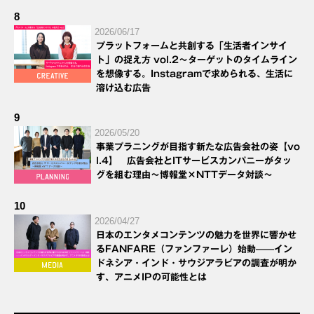
8
2026/06/17
プラットフォームと共創する「生活者インサイ
ト」の捉え方 vol.2～ターゲットのタイムライン
を想像する。Instagramで求められる、生活に
溶け込む広告
9
2026/05/20
事業プラニングが目指す新たな広告会社の姿【vo
l.4】 広告会社とITサービスカンパニーがタッ
グを組む理由～博報堂×NTTデータ対談～
10
2026/04/27
日本のエンタメコンテンツの魅力を世界に響かせ
るFANFARE（ファンファーレ）始動——イン
ドネシア・インド・サウジアラビアの調査が明か
す、アニメIPの可能性とは