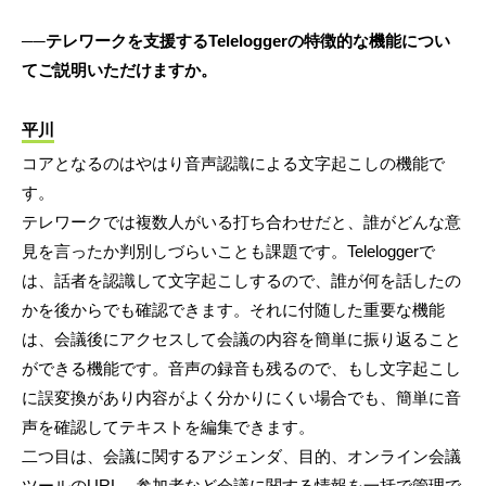
──テレワークを支援するTeleloggerの特徴的な機能につい
てご説明いただけますか。
平川
コアとなるのはやはり音声認識による文字起こしの機能で
す。
テレワークでは複数人がいる打ち合わせだと、誰がどんな意
見を言ったか判別しづらいことも課題です。Teleloggerで
は、話者を認識して文字起こしするので、誰が何を話したの
かを後からでも確認できます。それに付随した重要な機能
は、会議後にアクセスして会議の内容を簡単に振り返ること
ができる機能です。音声の録音も残るので、もし文字起こし
に誤変換があり内容がよく分かりにくい場合でも、簡単に音
声を確認してテキストを編集できます。
二つ目は、会議に関するアジェンダ、目的、オンライン会議
ツールのURL、参加者など会議に関する情報を一括で管理で