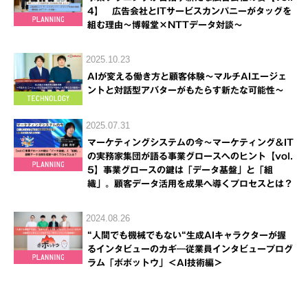
4】 広告会社とITサービスカンパニーがタッグを
組む理由～博報堂×NTTデータ対談～
2025.10.23
AIが変える働き方と顧客体験～マルチAIエージェ
ントと対話型アバターがもたらす新たな可能性～
2025.07.31
マーケティングシステムの今～マーケティング＆IT
の実務家集団が語る事業グロースへのヒント【vol.
5】事業グロースの鍵は「データ基盤」と「組
織」。顧客データ活用を成果へ導くプロセスとは？
2024.08.26
“人間でも機械でもない“生成AIキャラクターが握
るインタビューのカギ―従業員インタビュープログ
ラム「ボボットウ」＜AI技術編＞