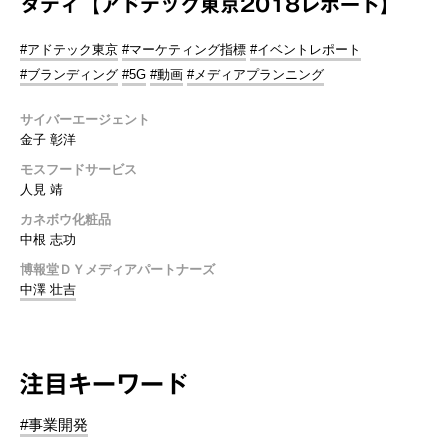
タディ【アドテック東京2018レポート】
#アドテック東京
#マーケティング指標
#イベントレポート
#ブランディング
#5G
#動画
#メディアプランニング
サイバーエージェント
金子 彰洋
モスフードサービス
人見 靖
カネボウ化粧品
中根 志功
博報堂ＤＹメディアパートナーズ
中澤 壮吉
注目キーワード
#事業開発