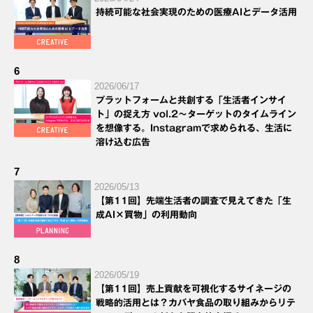
持続可能な社会実現のための医療AIとデータ活用
6
2026/06/17
プラットフォームと共創する「生活者インサイ
ト」の捉え方 vol.2～ターゲットのタイムライン
を想像する。Instagramで求められる、生活に
溶け込む広告
7
2026/05/13
【第11回】先端生活者の調査で見えてきた「生
成AI×買物」の利用動向
8
2026/05/19
【第11回】売上貢献を可視化するサイネージの
戦略的活用とは？カバヤ食品の取り組みからリテ