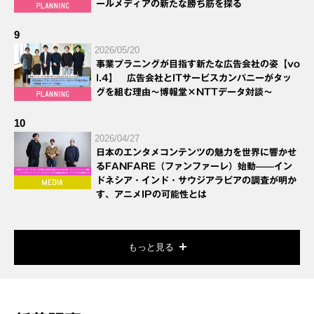
ールメディアの新たな勝ち筋を探る
9
2026/05/20
事業プラニングが目指す新たな広告会社の姿【vo
l.4】 広告会社とITサービスカンパニーがタッ
グを組む理由～博報堂×NTTデータ対談～
10
2026/04/27
日本のエンタメコンテンツの魅力を世界に響かせ
るFANFARE（ファンファーレ）始動——イン
ドネシア・インド・サウジアラビアの調査が明か
す、アニメIPの可能性とは
もっと見る