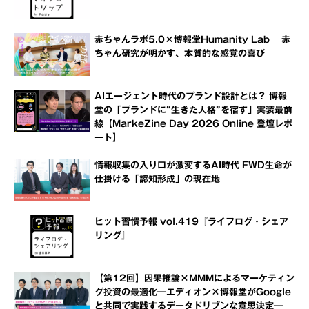
赤ちゃんラボ5.0×博報堂Humanity Lab 赤
ちゃん研究が明かす、本質的な感覚の喜び
AIエージェント時代のブランド設計とは？ 博報
堂の「ブランドに“生きた人格”を宿す」実装最前
線【MarkeZine Day 2026 Online 登壇レポ
ート】
情報収集の入り口が激変するAI時代 FWD生命が
仕掛ける「認知形成」の現在地
ヒット習慣予報 vol.419『ライフログ・シェア
リング』
【第12回】因果推論×MMMによるマーケティン
グ投資の最適化―エディオン×博報堂がGoogle
と共同で実践するデータドリブンな意思決定―