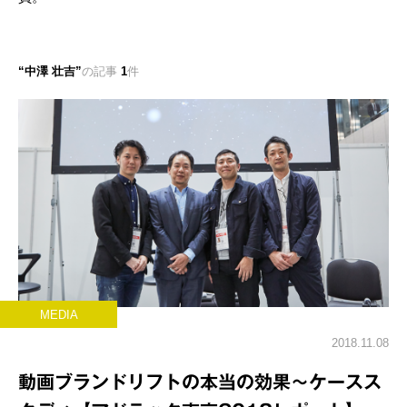
中澤 壮吉
の記事
1
件
MEDIA
2018.11.08
動画ブランドリフトの本当の効果～ケースス