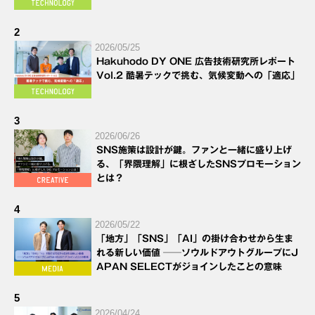
2
2026/05/25
Hakuhodo DY ONE 広告技術研究所レポート
Vol.2 酷暑テックで挑む、気候変動への「適応」
3
2026/06/26
SNS施策は設計が鍵。ファンと一緒に盛り上げ
る、「界隈理解」に根ざしたSNSプロモーション
とは？
4
2026/05/22
「地方」「SNS」「AI」の掛け合わせから生ま
れる新しい価値 ──ソウルドアウトグループにJ
APAN SELECTがジョインしたことの意味
5
2026/04/24