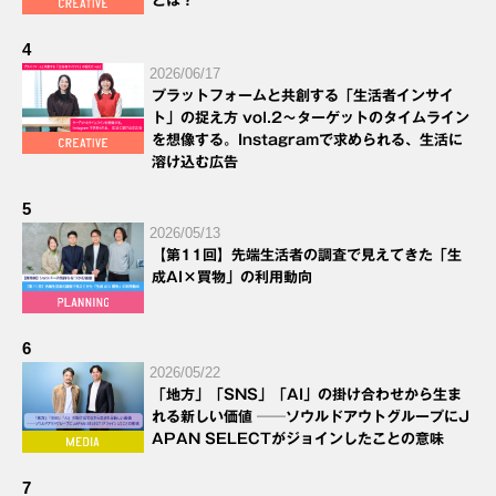
とは？
4
2026/06/17
プラットフォームと共創する「生活者インサイ
ト」の捉え方 vol.2～ターゲットのタイムライン
を想像する。Instagramで求められる、生活に
溶け込む広告
5
2026/05/13
【第11回】先端生活者の調査で見えてきた「生
成AI×買物」の利用動向
6
2026/05/22
「地方」「SNS」「AI」の掛け合わせから生ま
れる新しい価値 ──ソウルドアウトグループにJ
APAN SELECTがジョインしたことの意味
7