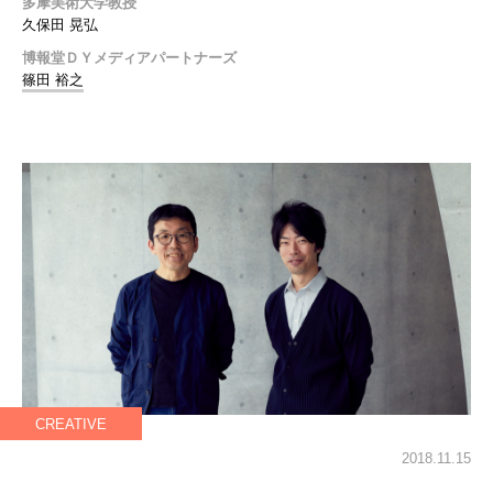
多摩美術大学教授
久保田 晃弘
博報堂ＤＹメディアパートナーズ
篠田 裕之
CREATIVE
2018.11.15