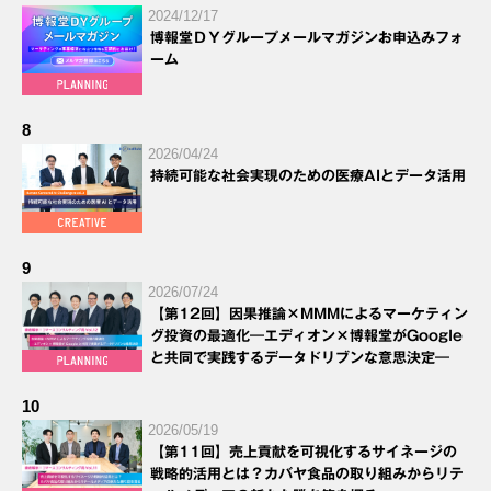
2024/12/17
博報堂ＤＹグループメールマガジンお申込みフォ
ーム
8
2026/04/24
持続可能な社会実現のための医療AIとデータ活用
9
2026/07/24
【第12回】因果推論×MMMによるマーケティン
グ投資の最適化―エディオン×博報堂がGoogle
と共同で実践するデータドリブンな意思決定―
10
2026/05/19
【第11回】売上貢献を可視化するサイネージの
戦略的活用とは？カバヤ食品の取り組みからリテ