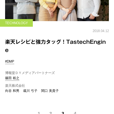
TECHNOLOGY
2018.04.12
楽天レシピと強力タッグ！TastechEngin
e
#DMP
博報堂ＤＹメディアパートナーズ
篠田 裕之
楽天株式会社
向谷 和男
蔵川 弓子
関口 美貴子
1
2
3
4