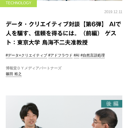
TECHNOLOGY
2019.12.11
データ・クリエイティブ対談【第6弾】 AIで
人を騙す、信頼を得るには。（前編） ゲス
ト：東京大学 鳥海不二夫准教授
#データ×クリエイティブ
#アドフラウド
#AI
#自然言語処理
博報堂ＤＹメディアパートナーズ
篠田 裕之