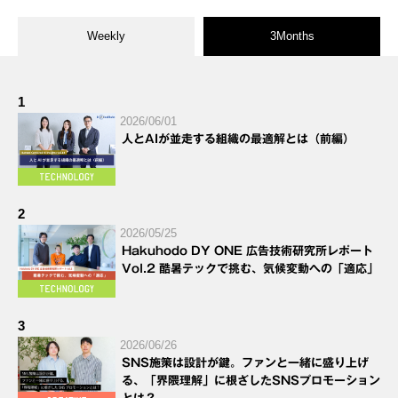
Weekly
3Months
1
2026/06/01
人とAIが並走する組織の最適解とは（前編）
2
2026/05/25
Hakuhodo DY ONE 広告技術研究所レポート
Vol.2 酷暑テックで挑む、気候変動への「適応」
3
2026/06/26
SNS施策は設計が鍵。ファンと一緒に盛り上げ
る、「界隈理解」に根ざしたSNSプロモーション