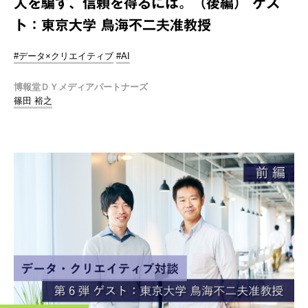
人を騙す、信頼を得るには。（後編） ゲス
ト：東京大学 鳥海不二夫准教授
#データ×クリエイティブ
#AI
博報堂ＤＹメディアパートナーズ
篠田 裕之