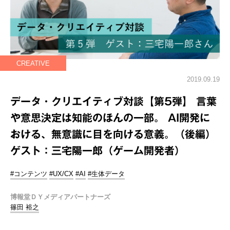
CREATIVE
2019.09.19
データ・クリエイティブ対談【第5弾】 言葉
や意思決定は知能のほんの一部。 AI開発に
おける、無意識に目を向ける意義。（後編）
ゲスト：三宅陽一郎（ゲーム開発者）
#コンテンツ
#UX/CX
#AI
#生体データ
博報堂ＤＹメディアパートナーズ
篠田 裕之