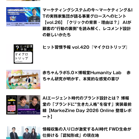
マーケティングシステムの今～マーケティング＆I
Tの実務家集団が語る事業グロースへのヒント
【vol.26】「クリックの背景・理由は？」 AIが
顧客の"行動の裏側"を読み解く、レコメンド設計
の新しいかたち
ヒット習慣予報 vol.420『マイクロトリップ』
赤ちゃんラボ5.0×博報堂Humanity Lab 赤
ちゃん研究が明かす、本質的な感覚の喜び
AIエージェント時代のブランド設計とは？ 博報
堂の「ブランドに“生きた人格”を宿す」実装最前
線【MarkeZine Day 2026 Online 登壇レポ
ート】
情報収集の入り口が激変するAI時代 FWD生命が
仕掛ける「認知形成」の現在地