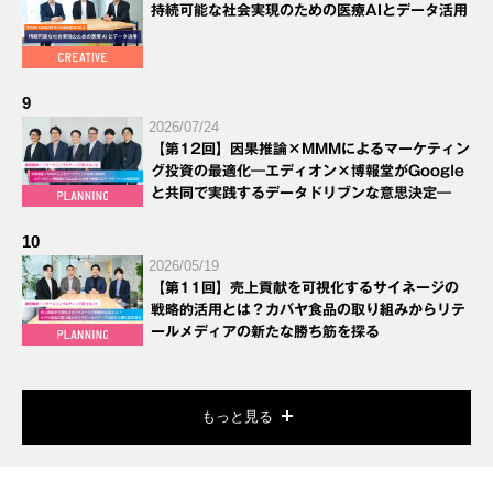
持続可能な社会実現のための医療AIとデータ活用
9
2026/07/24
【第12回】因果推論×MMMによるマーケティン
グ投資の最適化―エディオン×博報堂がGoogle
と共同で実践するデータドリブンな意思決定―
10
2026/05/19
【第11回】売上貢献を可視化するサイネージの
戦略的活用とは？カバヤ食品の取り組みからリテ
ールメディアの新たな勝ち筋を探る
もっと見る