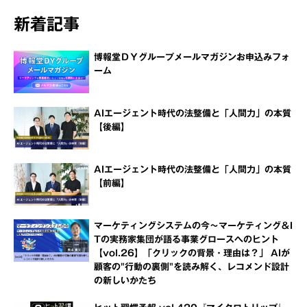
新着記事
博報堂ＤＹグループメールマガジンお申込みフォ
ーム
AIエージェント時代の法整備と「人間力」の本質
【後編】
AIエージェント時代の法整備と「人間力」の本質
【前編】
マーケティングシステムの今～マーケティング＆I
Tの実務家集団が語る事業グロースへのヒント
【vol.26】「クリックの背景・理由は？」 AIが
顧客の"行動の裏側"を読み解く、レコメンド設計
の新しいかたち