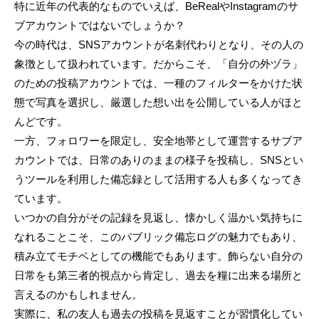
特に近年の代表的なものでいえば、BeRealやInstagramのサ
ブアカウントではないでしょうか？
今の時代は、SNSアカウントが名刺代わりとなり、その人の
象徴として扱われています。だからこそ、「自分の外ヅラ」
のための投稿アカウントでは、一種のフィルターをかけた状
態で写真を選択し、厳選した想い出を公開している人がほと
んどです。
一方、フォロワーを限定し、安全地帯として運営するサブア
カウントでは、日常のありのままの様子を投稿し、SNSとい
うツールを利用した備忘録として活用する人も多くなってき
ています。
いつかの自分がその記録を見返し、懐かしく温かい気持ちに
なれることこそ、このパブリック備忘ログの魅力でもあり、
積み立てモチベとしての機能でもあります。飾らない自分の
日常をも第三者的視点から肯定し、過去を糧に出来る場所と
言えるのかもしれません。
実際に、私の友人も過去の投稿を見返すことが習慣化してい