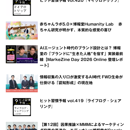
ヒット習慣予報 vol.420『マイクロトリップ』
赤ちゃんラボ5.0×博報堂Humanity Lab 赤
ちゃん研究が明かす、本質的な感覚の喜び
AIエージェント時代のブランド設計とは？ 博報
堂の「ブランドに“生きた人格”を宿す」実装最前
線【MarkeZine Day 2026 Online 登壇レポ
ート】
情報収集の入り口が激変するAI時代 FWD生命が
仕掛ける「認知形成」の現在地
ヒット習慣予報 vol.419『ライフログ・シェア
リング』
【第12回】因果推論×MMMによるマーケティン