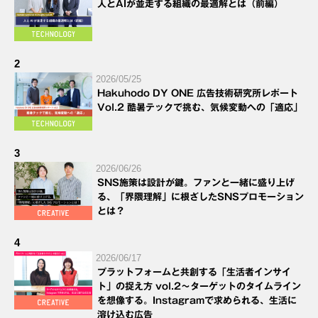
人とAIが並走する組織の最適解とは（前編）
2
2026/05/25
Hakuhodo DY ONE 広告技術研究所レポート
Vol.2 酷暑テックで挑む、気候変動への「適応」
3
2026/06/26
SNS施策は設計が鍵。ファンと一緒に盛り上げ
る、「界隈理解」に根ざしたSNSプロモーション
とは？
4
2026/06/17
プラットフォームと共創する「生活者インサイ
ト」の捉え方 vol.2～ターゲットのタイムライン
を想像する。Instagramで求められる、生活に
溶け込む広告