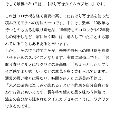
そして最後の3つ目は、【取り寄せタイムカプセル】です。
これはコロナ禍を経て需要の高まったお取り寄せ品を使った
積み立てモチベの方法の一つです。中には、数年～10数年も
待つものもあるお取り寄せ品。19年待ちのコロッケや12年待
ちの梅干しなど、家に届く時には、購入していたことすら忘
れていることもあるあると言います。
しかし、その待ち時間こそが、未来の自分への贈り物を熟成
させるためのスパイスとなります。実際にSNS上でも、「お
取り寄せグルメはワクワクの最高峰」「ちょっとしたサプラ
イズ感でより嬉しい」などの意見も多く寄せられています。
通常の買い物とは異なり、時間を超えたご褒美の予約は、
「未来に確実に楽しみが訪れる」という約束を自分自身と交
わす行為ともいえます。長年待ち望んだ品を味わう体験は、
過去の自分から託されたタイムカプセルのように、ワクワク
できるのです。