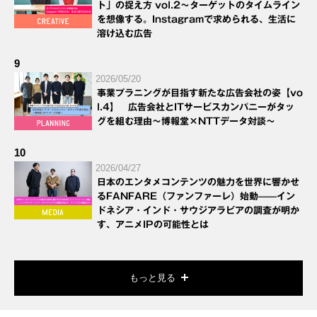
ト」の捉え方 vol.2～ターゲットのタイムライン
を想像する。Instagramで求められる、生活に
溶け込む広告
9
2026/05/20
事業プラニングが目指す新たな広告会社の姿【vo
l.4】 広告会社とITサービスカンパニーがタッ
グを組む理由～博報堂×NTTデータ対談～
10
2026/04/27
日本のエンタメコンテンツの魅力を世界に響かせ
るFANFARE（ファンファーレ）始動——イン
ドネシア・インド・サウジアラビアの調査が明か
す、アニメIPの可能性とは
もっと見る