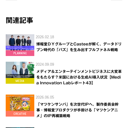
関連記事
2026.02.18
博報堂ＤＹグループとCasteeが解く、データドリ
ブン時代の「バズ」を生み出すフルファネル戦略
2024.09.09
メディア＆エンターテインメントビジネスに大変革
をもたらす？米国における生成AI導入状況【Medi
a Innovation Labレポート43】
2026.06.05
「マツケンサンバ」を次世代IPへ。製作委員会幹
事・博報堂プロダクツが手掛ける「マツケンアニ
メ」のIP再構築戦略