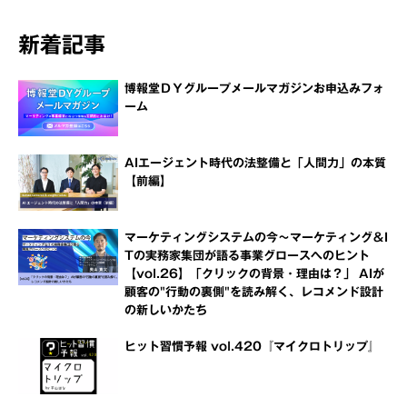
新着記事
博報堂ＤＹグループメールマガジンお申込みフォ
ーム
AIエージェント時代の法整備と「人間力」の本質
【前編】
マーケティングシステムの今～マーケティング＆I
Tの実務家集団が語る事業グロースへのヒント
【vol.26】「クリックの背景・理由は？」 AIが
顧客の"行動の裏側"を読み解く、レコメンド設計
の新しいかたち
ヒット習慣予報 vol.420『マイクロトリップ』