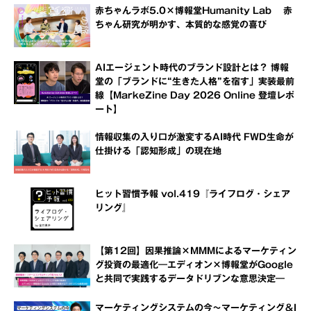
赤ちゃんラボ5.0×博報堂Humanity Lab 赤
ちゃん研究が明かす、本質的な感覚の喜び
AIエージェント時代のブランド設計とは？ 博報
堂の「ブランドに“生きた人格”を宿す」実装最前
線【MarkeZine Day 2026 Online 登壇レポ
ート】
情報収集の入り口が激変するAI時代 FWD生命が
仕掛ける「認知形成」の現在地
ヒット習慣予報 vol.419『ライフログ・シェア
リング』
【第12回】因果推論×MMMによるマーケティン
グ投資の最適化―エディオン×博報堂がGoogle
と共同で実践するデータドリブンな意思決定―
マーケティングシステムの今～マーケティング＆I