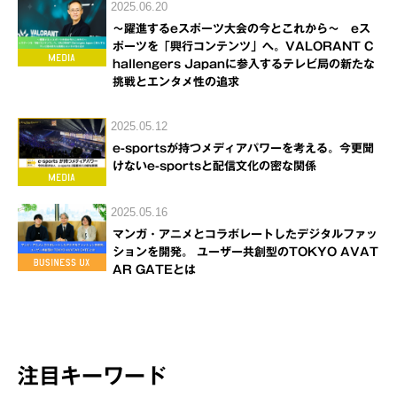
2025.06.20
～躍進するeスポーツ大会の今とこれから～ eス
ポーツを「興行コンテンツ」へ。VALORANT C
hallengers Japanに参入するテレビ局の新たな
挑戦とエンタメ性の追求
2025.05.12
e-sportsが持つメディアパワーを考える。今更聞
けないe-sportsと配信文化の密な関係
2025.05.16
マンガ・アニメとコラボレートしたデジタルファッ
ションを開発。 ユーザー共創型のTOKYO AVAT
AR GATEとは
注目キーワード