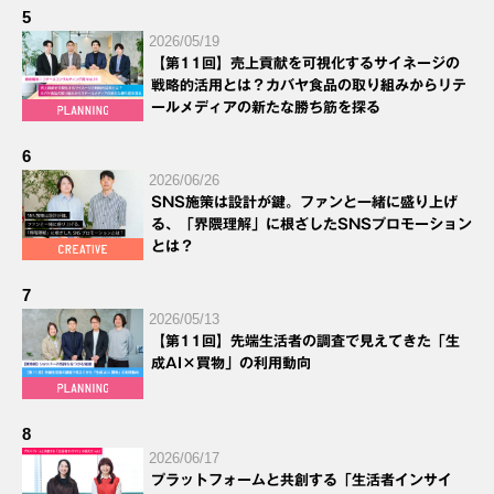
5
2026/05/19
【第11回】売上貢献を可視化するサイネージの
戦略的活用とは？カバヤ食品の取り組みからリテ
ールメディアの新たな勝ち筋を探る
6
2026/06/26
SNS施策は設計が鍵。ファンと一緒に盛り上げ
る、「界隈理解」に根ざしたSNSプロモーション
とは？
7
2026/05/13
【第11回】先端生活者の調査で見えてきた「生
成AI×買物」の利用動向
8
2026/06/17
プラットフォームと共創する「生活者インサイ