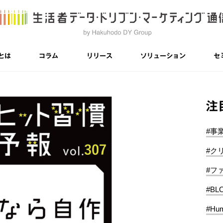
とは
コラム
リリース
ソリューション
セ
注
#事
#ク
#フ
#BL
#Hum