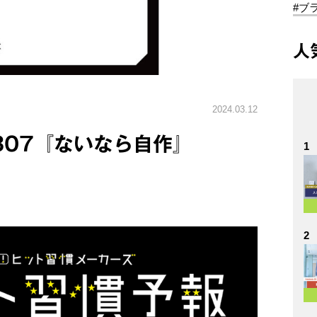
#ブ
人
2024.03.12
.307『ないなら自作』
1
2