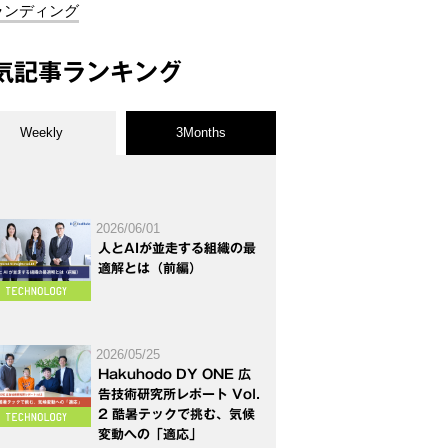
ランディング
気記事ランキング
Weekly
3Months
2026/06/01
人とAIが並走する組織の最
適解とは（前編）
2026/05/25
Hakuhodo DY ONE 広
告技術研究所レポート Vol.
2 酷暑テックで挑む、気候
変動への「適応」