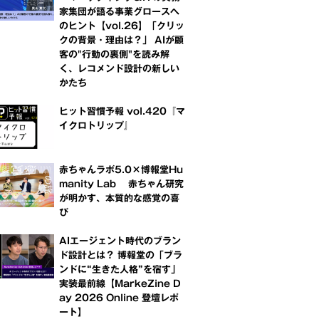
家集団が語る事業グロースへ
のヒント【vol.26】「クリッ
クの背景・理由は？」 AIが顧
客の"行動の裏側"を読み解
く、レコメンド設計の新しい
かたち
ヒット習慣予報 vol.420『マ
イクロトリップ』
赤ちゃんラボ5.0×博報堂Hu
manity Lab 赤ちゃん研究
が明かす、本質的な感覚の喜
び
AIエージェント時代のブラン
ド設計とは？ 博報堂の「ブラ
ンドに“生きた人格”を宿す」
実装最前線【MarkeZine D
ay 2026 Online 登壇レポ
ート】