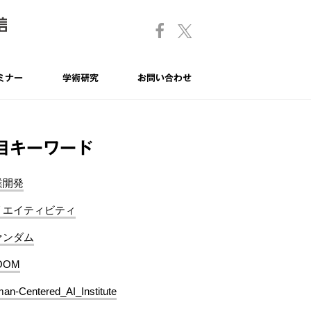
ミナー
学術研究
お問い合わせ
目キーワード
業開発
リエイティビティ
ァンダム
OOM
an-Centered_AI_Institute