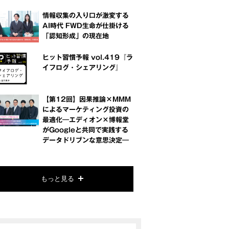
情報収集の入り口が激変する
AI時代 FWD生命が仕掛ける
「認知形成」の現在地
ヒット習慣予報 vol.419『ラ
イフログ・シェアリング』
【第12回】因果推論×MMM
によるマーケティング投資の
最適化―エディオン×博報堂
がGoogleと共同で実践する
データドリブンな意思決定―
もっと見る