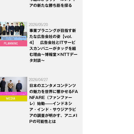
アの新たな勝ち筋を探る
2026/05/20
事業プラニングが目指す新
たな広告会社の姿【vol.
4】 広告会社とITサービ
スカンパニーがタッグを組
む理由～博報堂×NTTデー
タ対談～
2026/04/27
日本のエンタメコンテンツ
の魅力を世界に響かせるFA
NFARE（ファンファー
レ）始動——インドネシ
ア・インド・サウジアラビ
アの調査が明かす、アニメI
Pの可能性とは