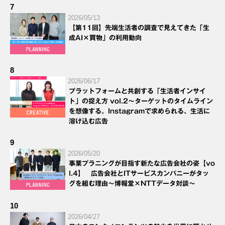
7
2026/05/13
【第11回】先端生活者の調査で見えてきた「生
成AI×買物」の利用動向
8
2026/06/17
プラットフォームと共創する「生活者インサイ
ト」の捉え方 vol.2～ターゲットのタイムライン
を想像する。Instagramで求められる、生活に
溶け込む広告
9
2026/05/20
事業プラニングが目指す新たな広告会社の姿【vo
l.4】 広告会社とITサービスカンパニーがタッ
グを組む理由～博報堂×NTTデータ対談～
10
2026/04/27