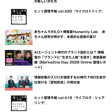
の新しいかたち
ヒット習慣予報 vol.420『マイクロトリップ』
赤ちゃんラボ5.0×博報堂Humanity Lab 赤
ちゃん研究が明かす、本質的な感覚の喜び
AIエージェント時代のブランド設計とは？ 博報
堂の「ブランドに“生きた人格”を宿す」実装最前
線【MarkeZine Day 2026 Online 登壇レポ
ート】
情報収集の入り口が激変するAI時代 FWD生命が
仕掛ける「認知形成」の現在地
ヒット習慣予報 vol.419『ライフログ・シェア
リング』