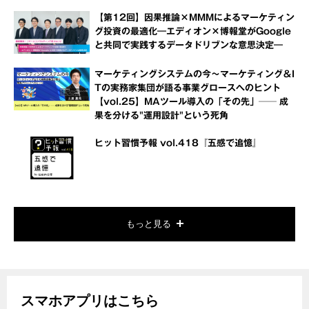
【第12回】因果推論×MMMによるマーケティン
グ投資の最適化―エディオン×博報堂がGoogle
と共同で実践するデータドリブンな意思決定―
マーケティングシステムの今～マーケティング＆I
Tの実務家集団が語る事業グロースへのヒント
【vol.25】MAツール導入の「その先」── 成
果を分ける"運用設計"という死角
ヒット習慣予報 vol.418『五感で追憶』
もっと見る
スマホアプリはこちら