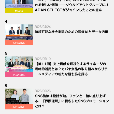
れる新しい価値 ──ソウルドアウトグループにJ
APAN SELECTがジョインしたことの意味
4
2026/04/24
持続可能な社会実現のための医療AIとデータ活用
5
2026/05/19
【第11回】売上貢献を可視化するサイネージの
戦略的活用とは？カバヤ食品の取り組みからリテ
ールメディアの新たな勝ち筋を探る
6
2026/06/26
SNS施策は設計が鍵。ファンと一緒に盛り上げ
る、「界隈理解」に根ざしたSNSプロモーション
とは？