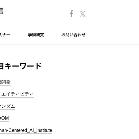
ミナー
学術研究
お問い合わせ
目キーワード
業開発
リエイティビティ
ァンダム
OOM
an-Centered_AI_Institute