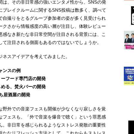
間は、その非日常感の強いエンタメ性から、SNSの発
にブレイクルームに関するSNS投稿は数多く、調べて
で自撮りをとるグループ参加者の姿が多く見受けられ
ークさから情報感度の高い層が注目し、体験レビュー
悪感なき新たな非日常空間が注目される背景には、こ
して注目される側面もあるのではないでしょうか。
ジネスアイデアを考えてみました。
ャンスの例
リーフード専門店の開発
しめる、焚火バーの開発
ち居酒屋の開発
な野外での音楽フェスも開催が少なくなり寂しさを覚
なフェスも、「外で音楽を爆音で聴く」という罪悪感
ん。非日常を感じられるようなストレス発散の重要性
新たなリフレッシュ方法として、これからもストレス