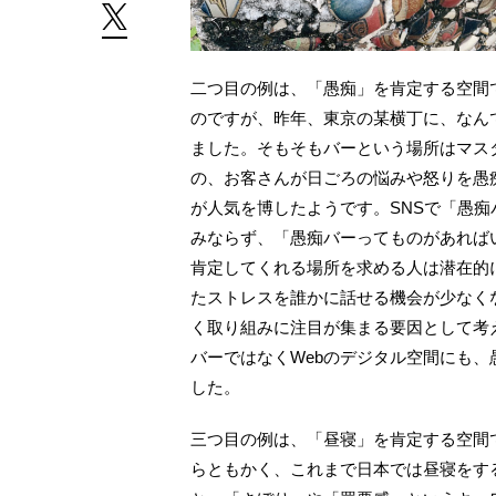
二つ目の例は、「愚痴」を肯定する空間
のですが、昨年、東京の某横丁に、なん
ました。そもそもバーという場所はマス
の、お客さんが日ごろの悩みや怒りを愚
が人気を博したようです。SNSで「愚
みならず、「愚痴バーってものがあれば
肯定してくれる場所を求める人は潜在的
たストレスを誰かに話せる機会が少なく
く取り組みに注目が集まる要因として考
バーではなくWebのデジタル空間にも
した。
三つ目の例は、「昼寝」を肯定する空間
らともかく、これまで日本では昼寝をす