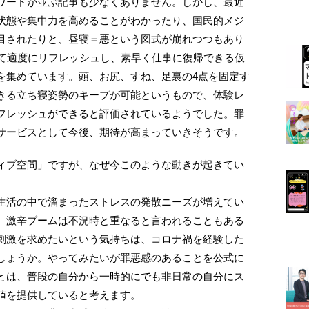
ワードが並ぶ記事も少なくありません。しかし、最近
状態や集中力を高めることがわかったり、国民的メジ
目されたりと、昼寝＝悪という図式が崩れつつもあり
寝て適度にリフレッシュし、素早く仕事に復帰できる仮
を集めています。頭、お尻、すね、足裏の4点を固定す
きる立ち寝姿勢のキープが可能というもので、体験レ
フレッシュができると評価されているようでした。罪
サービスとして今後、期待が高まっていきそうです。
ィブ空間」ですが、なぜ今このような動きが起きてい
生活の中で溜まったストレスの発散ニーズが増えてい
、激辛ブームは不況時と重なると言われることもある
刺激を求めたいという気持ちは、コロナ禍を経験した
しょうか。やってみたいが罪悪感のあることを公式に
とは、普段の自分から一時的にでも非日常の自分にス
値を提供していると考えます。