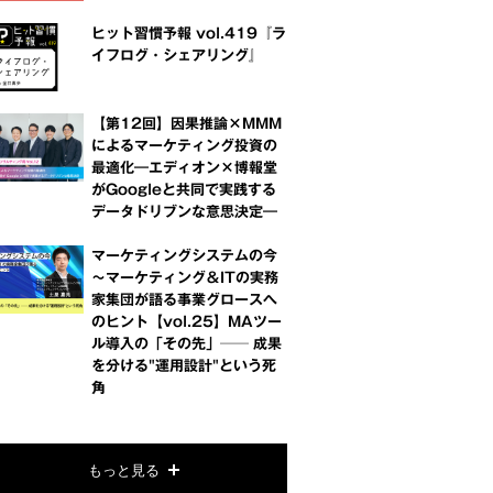
ヒット習慣予報 vol.419『ラ
イフログ・シェアリング』
【第12回】因果推論×MMM
によるマーケティング投資の
最適化―エディオン×博報堂
がGoogleと共同で実践する
データドリブンな意思決定―
マーケティングシステムの今
～マーケティング＆ITの実務
家集団が語る事業グロースへ
のヒント【vol.25】MAツー
ル導入の「その先」── 成果
を分ける"運用設計"という死
角
もっと見る