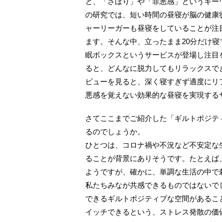
と、「さぼり」や「罪悪感」というキー
の研究では、短い時間の昼寝が脳の健康
ャーリーガーも昼寝をしていることが注
ます。そんな中、立ったまま20分だけ
眠ボックスというサービスが登場し注目
ると、どんなに脱力してもリラックスで
ビューを見ると、深く寝すぎず適度にリ
悪感を覚えない効果的な昼寝を実現する
さてここまでご紹介した「ギルトポジテ
るのでしょうか。
ひとつは、コロナ禍や不況など不安定な
ることが背景にありそうです。たとえば
ようですが、確かに、単調な生活の中で
私たちみなが共感できるものではないで
できるギルトポジティブな空間があるこ
イッチできるという、ストレス発散の価