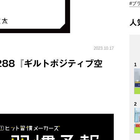
#ブ
人
2023.10.17
.288『ギルトポジティブ空
1
2