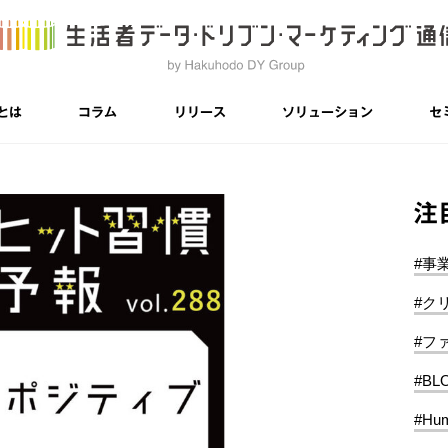
とは
コラム
リリース
ソリューション
セ
注
#事
#ク
#フ
#BL
#Hum