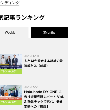
ランディング
気記事ランキング
Weekly
3Months
2026/06/01
人とAIが並走する組織の最
適解とは（前編）
2026/05/25
Hakuhodo DY ONE 広
告技術研究所レポート Vol.
2 酷暑テックで挑む、気候
変動への「適応」