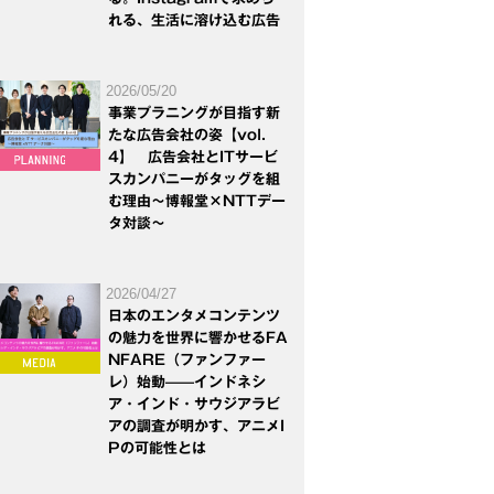
れる、生活に溶け込む広告
2026/05/20
事業プラニングが目指す新
たな広告会社の姿【vol.
4】 広告会社とITサービ
スカンパニーがタッグを組
む理由～博報堂×NTTデー
タ対談～
2026/04/27
日本のエンタメコンテンツ
の魅力を世界に響かせるFA
NFARE（ファンファー
レ）始動——インドネシ
ア・インド・サウジアラビ
アの調査が明かす、アニメI
Pの可能性とは