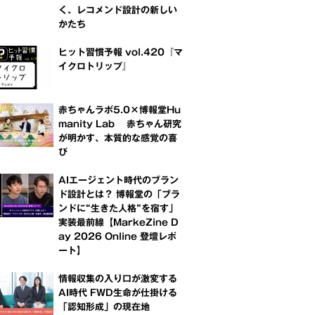
く、レコメンド設計の新しい
かたち
ヒット習慣予報 vol.420『マ
イクロトリップ』
赤ちゃんラボ5.0×博報堂Hu
manity Lab 赤ちゃん研究
が明かす、本質的な感覚の喜
び
AIエージェント時代のブラン
ド設計とは？ 博報堂の「ブラ
ンドに“生きた人格”を宿す」
実装最前線【MarkeZine D
ay 2026 Online 登壇レポ
ート】
情報収集の入り口が激変する
AI時代 FWD生命が仕掛ける
「認知形成」の現在地