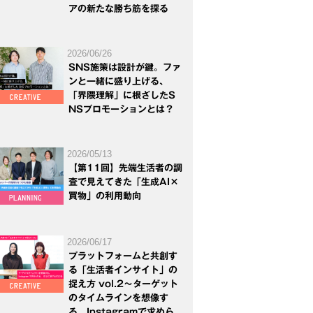
アの新たな勝ち筋を探る
2026/06/26
SNS施策は設計が鍵。ファ
ンと一緒に盛り上げる、
「界隈理解」に根ざしたS
NSプロモーションとは？
2026/05/13
【第11回】先端生活者の調
査で見えてきた「生成AI×
買物」の利用動向
2026/06/17
プラットフォームと共創す
る「生活者インサイト」の
捉え方 vol.2～ターゲット
のタイムラインを想像す
る。Instagramで求めら