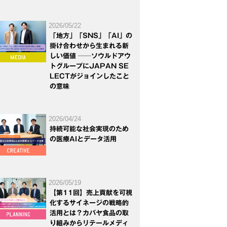
2026/05/22
「地方」「SNS」「AI」の
掛け合わせから生まれる新
しい価値 ──ソウルドアウ
トグループにJAPAN SE
LECTがジョインしたこと
の意味
2026/04/24
持続可能な社会実現のため
の医療AIとデータ活用
2026/05/19
【第11回】売上貢献を可視
化するサイネージの戦略的
活用とは？カバヤ食品の取
り組みからリテールメディ