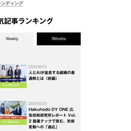
ランディング
気記事ランキング
Weekly
3Months
2026/06/01
人とAIが並走する組織の最
適解とは（前編）
2026/05/25
Hakuhodo DY ONE 広
告技術研究所レポート Vol.
2 酷暑テックで挑む、気候
変動への「適応」