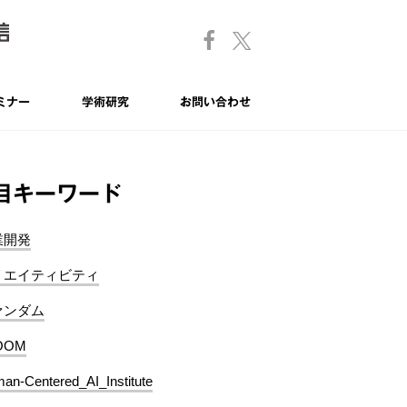
ミナー
学術研究
お問い合わせ
目キーワード
業開発
リエイティビティ
ァンダム
OOM
an-Centered_AI_Institute