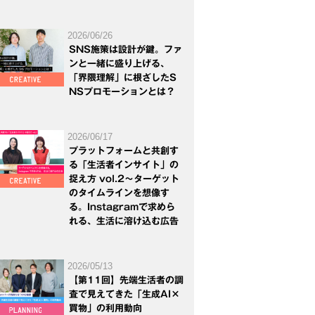
2026/06/26
SNS施策は設計が鍵。ファ
ンと一緒に盛り上げる、
「界隈理解」に根ざしたS
NSプロモーションとは？
2026/06/17
プラットフォームと共創す
る「生活者インサイト」の
捉え方 vol.2～ターゲット
のタイムラインを想像す
る。Instagramで求めら
れる、生活に溶け込む広告
2026/05/13
【第11回】先端生活者の調
査で見えてきた「生成AI×
買物」の利用動向