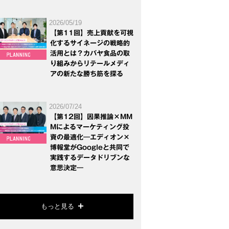
2026/05/19
【第11回】売上貢献を可視
化するサイネージの戦略的
活用とは？カバヤ食品の取
り組みからリテールメディ
アの新たな勝ち筋を探る
2026/07/24
【第12回】因果推論×MM
Mによるマーケティング投
資の最適化―エディオン×
博報堂がGoogleと共同で
実践するデータドリブンな
意思決定―
もっと見る