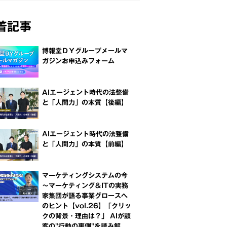
着記事
博報堂ＤＹグループメールマ
ガジンお申込みフォーム
AIエージェント時代の法整備
と「人間力」の本質【後編】
AIエージェント時代の法整備
と「人間力」の本質【前編】
マーケティングシステムの今
～マーケティング＆ITの実務
家集団が語る事業グロースへ
のヒント【vol.26】「クリッ
クの背景・理由は？」 AIが顧
客の"行動の裏側"を読み解