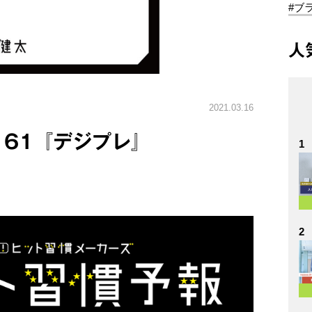
#ブ
人
2021.03.16
.161『デジプレ』
1
2