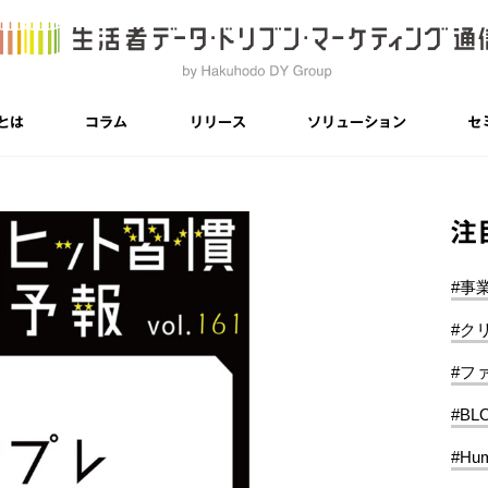
とは
コラム
リリース
ソリューション
セ
注
#事
#ク
#フ
#BL
#Hum