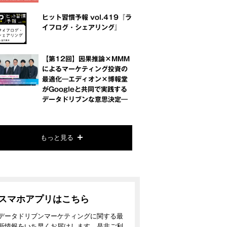
ヒット習慣予報 vol.419『ラ
イフログ・シェアリング』
【第12回】因果推論×MMM
によるマーケティング投資の
最適化―エディオン×博報堂
がGoogleと共同で実践する
データドリブンな意思決定―
もっと見る
スマホアプリはこちら
データドリブンマーケティングに関する最
新情報をいち早くお届けします。是非ご利