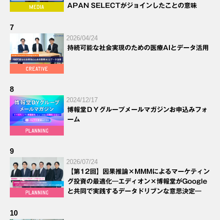
APAN SELECTがジョインしたことの意味
7
2026/04/24
持続可能な社会実現のための医療AIとデータ活用
8
2024/12/17
博報堂ＤＹグループメールマガジンお申込みフォ
ーム
9
2026/07/24
【第12回】因果推論×MMMによるマーケティン
グ投資の最適化―エディオン×博報堂がGoogle
と共同で実践するデータドリブンな意思決定―
10