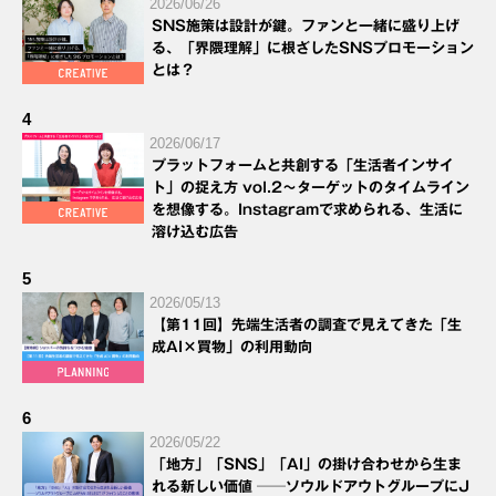
2026/06/26
SNS施策は設計が鍵。ファンと一緒に盛り上げ
る、「界隈理解」に根ざしたSNSプロモーション
とは？
4
2026/06/17
プラットフォームと共創する「生活者インサイ
ト」の捉え方 vol.2～ターゲットのタイムライン
を想像する。Instagramで求められる、生活に
溶け込む広告
5
2026/05/13
【第11回】先端生活者の調査で見えてきた「生
成AI×買物」の利用動向
6
2026/05/22
「地方」「SNS」「AI」の掛け合わせから生ま
れる新しい価値 ──ソウルドアウトグループにJ