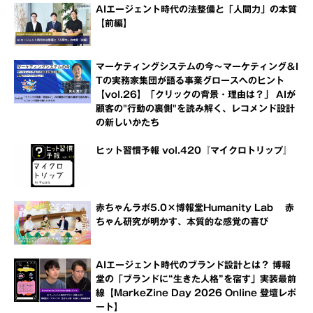
AIエージェント時代の法整備と「人間力」の本質
【前編】
マーケティングシステムの今～マーケティング＆I
Tの実務家集団が語る事業グロースへのヒント
【vol.26】「クリックの背景・理由は？」 AIが
顧客の"行動の裏側"を読み解く、レコメンド設計
の新しいかたち
ヒット習慣予報 vol.420『マイクロトリップ』
赤ちゃんラボ5.0×博報堂Humanity Lab 赤
ちゃん研究が明かす、本質的な感覚の喜び
AIエージェント時代のブランド設計とは？ 博報
堂の「ブランドに“生きた人格”を宿す」実装最前
線【MarkeZine Day 2026 Online 登壇レポ
ート】