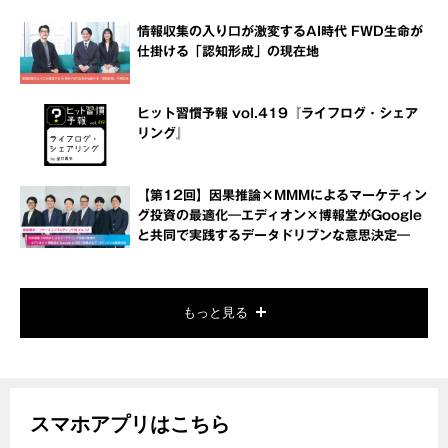
情報収集の入り口が激変するAI時代 FWD生命が
仕掛ける「認知形成」の現在地
ヒット習慣予報 vol.419『ライフログ・シェア
リング』
【第12回】因果推論×MMMによるマーケティン
グ投資の最適化―エディオン×博報堂がGoogle
と共同で実践するデータドリブンな意思決定―
もっと見る
スマホアプリはこちら