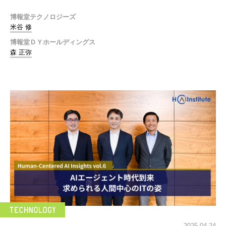
博報堂テクノロジーズ
米谷 修
博報堂ＤＹホールディングス
森 正弥
2025.04.24