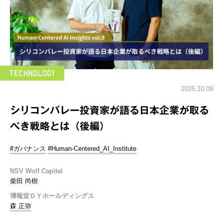
2025.10.09
シリコンバレー投資家が語る日本企業が取る
べき戦略とは（後編）
#ガバナンス
#Human-Centered_AI_Institute
NSV Wolf Capital
柴田 尚樹
博報堂ＤＹホールディングス
森 正弥