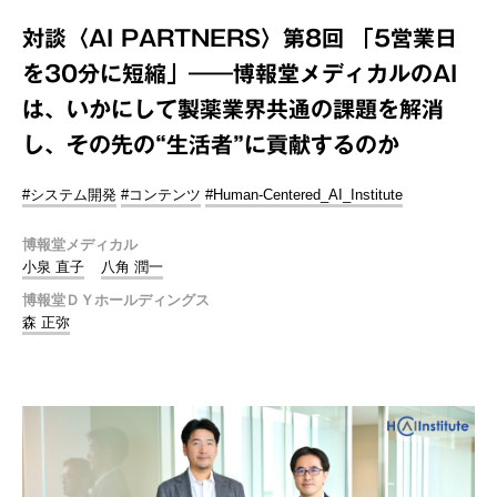
対談〈AI PARTNERS〉第8回 「5営業日
を30分に短縮」――博報堂メディカルのAI
は、いかにして製薬業界共通の課題を解消
し、その先の“生活者”に貢献するのか
#システム開発
#コンテンツ
#Human-Centered_AI_Institute
博報堂メディカル
小泉 直子
八角 潤一
博報堂ＤＹホールディングス
森 正弥