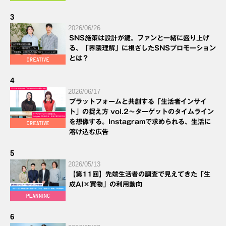
3
2026/06/26
SNS施策は設計が鍵。ファンと一緒に盛り上げ
る、「界隈理解」に根ざしたSNSプロモーション
とは？
4
2026/06/17
プラットフォームと共創する「生活者インサイ
ト」の捉え方 vol.2～ターゲットのタイムライン
を想像する。Instagramで求められる、生活に
溶け込む広告
5
2026/05/13
【第11回】先端生活者の調査で見えてきた「生
成AI×買物」の利用動向
6