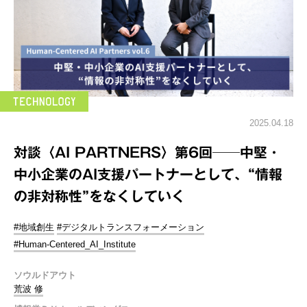
2025.04.18
対談〈AI PARTNERS〉第6回──中堅・
中小企業のAI支援パートナーとして、“情報
の非対称性”をなくしていく
#地域創生
#デジタルトランスフォーメーション
#Human-Centered_AI_Institute
ソウルドアウト
荒波 修