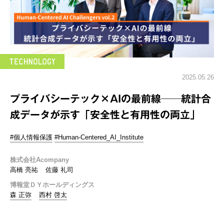
2025.05.26
プライバシーテック×AIの最前線──統計合
成データが示す「安全性と有用性の両立」
#個人情報保護
#Human-Centered_AI_Institute
株式会社Acompany
高橋 亮祐
佐藤 礼司
博報堂ＤＹホールディングス
森 正弥
西村 啓太