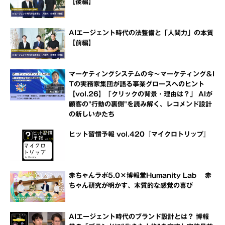
【後編】
AIエージェント時代の法整備と「人間力」の本質
【前編】
マーケティングシステムの今～マーケティング＆I
Tの実務家集団が語る事業グロースへのヒント
【vol.26】「クリックの背景・理由は？」 AIが
顧客の"行動の裏側"を読み解く、レコメンド設計
の新しいかたち
ヒット習慣予報 vol.420『マイクロトリップ』
赤ちゃんラボ5.0×博報堂Humanity Lab 赤
ちゃん研究が明かす、本質的な感覚の喜び
AIエージェント時代のブランド設計とは？ 博報