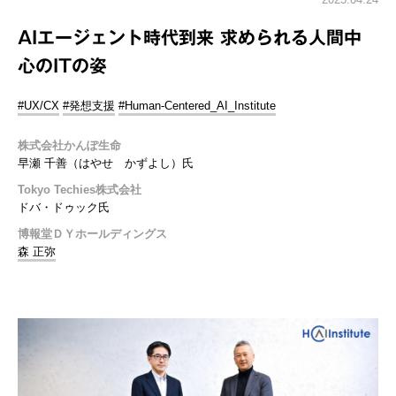
AIエージェント時代到来 求められる人間中
心のITの姿
#UX/CX
#発想支援
#Human-Centered_AI_Institute
株式会社かんぽ生命
早瀬 千善（はやせ かずよし）氏
Tokyo Techies株式会社
ドバ・ドゥック氏
博報堂ＤＹホールディングス
森 正弥