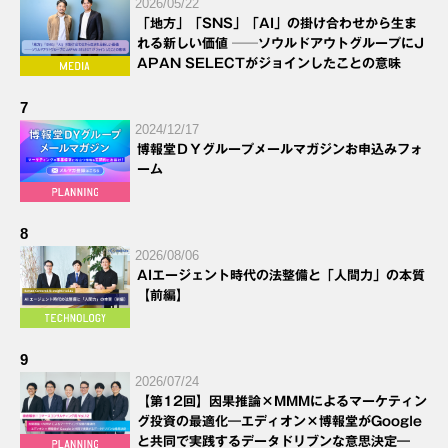
2026/05/22
「地方」「SNS」「AI」の掛け合わせから生ま
れる新しい価値 ──ソウルドアウトグループにJ
APAN SELECTがジョインしたことの意味
7
2024/12/17
博報堂ＤＹグループメールマガジンお申込みフォ
ーム
8
2026/08/06
AIエージェント時代の法整備と「人間力」の本質
【前編】
9
2026/07/24
【第12回】因果推論×MMMによるマーケティン
グ投資の最適化―エディオン×博報堂がGoogle
と共同で実践するデータドリブンな意思決定―