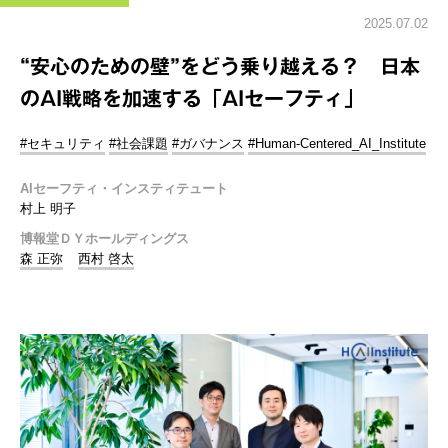
2025.07.02
“安心のための壁”をどう乗り越える？ 日本
のAI戦略を加速する「AIセーフティ」
#セキュリティ
#社会課題
#ガバナンス
#Human-Centered_AI_Institute
AIセーフティ・インスティテュート
村上 明子
博報堂ＤＹホールディングス
森 正弥
西村 啓太