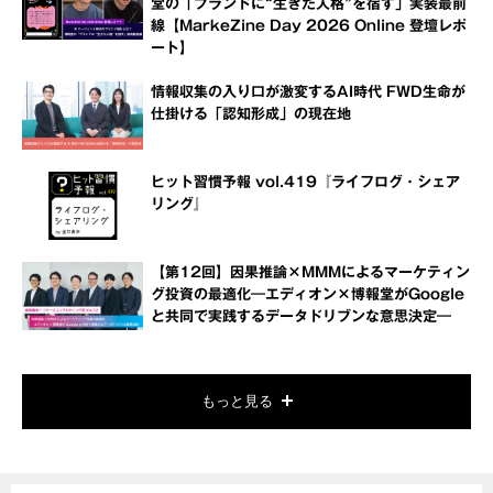
堂の「ブランドに“生きた人格”を宿す」実装最前
線【MarkeZine Day 2026 Online 登壇レポ
ート】
情報収集の入り口が激変するAI時代 FWD生命が
仕掛ける「認知形成」の現在地
ヒット習慣予報 vol.419『ライフログ・シェア
リング』
【第12回】因果推論×MMMによるマーケティン
グ投資の最適化―エディオン×博報堂がGoogle
と共同で実践するデータドリブンな意思決定―
もっと見る