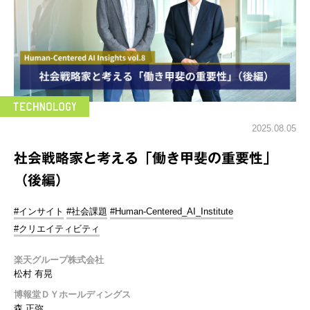
2025.08.05
社会戦略家と考える「働き甲斐の重要性」
（後編）
#インサイト
#社会課題
#Human-Centered_AI_Institute
#クリエイティビティ
楽天グループ株式会社
松村 有晃
博報堂ＤＹホールディングス
森 正弥