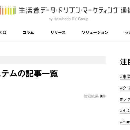
とは
コラム
リリース
ソリューション
セ
注
ステムの記事一覧
#事
#ク
検索結果
0
件
#フ
#BL
#Hum