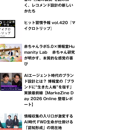
く、レコメンド設計の新しい
かたち
ヒット習慣予報 vol.420『マ
イクロトリップ』
赤ちゃんラボ5.0×博報堂Hu
manity Lab 赤ちゃん研究
が明かす、本質的な感覚の喜
び
AIエージェント時代のブラン
ド設計とは？ 博報堂の「ブラ
ンドに“生きた人格”を宿す」
実装最前線【MarkeZine D
ay 2026 Online 登壇レポ
ート】
情報収集の入り口が激変する
AI時代 FWD生命が仕掛ける
「認知形成」の現在地