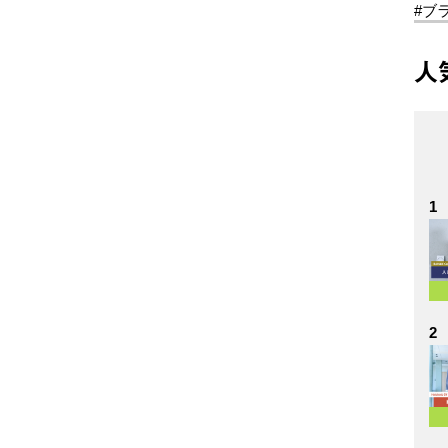
#ブ
人
1
2