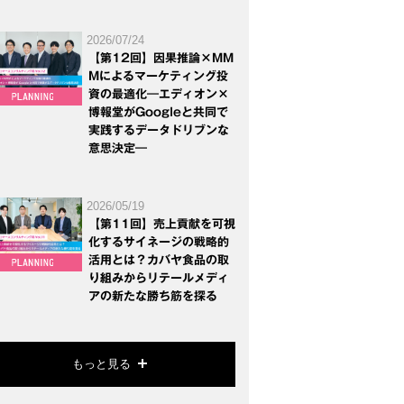
2026/07/24
【第12回】因果推論×MM
Mによるマーケティング投
資の最適化―エディオン×
博報堂がGoogleと共同で
実践するデータドリブンな
意思決定―
2026/05/19
【第11回】売上貢献を可視
化するサイネージの戦略的
活用とは？カバヤ食品の取
り組みからリテールメディ
アの新たな勝ち筋を探る
もっと見る