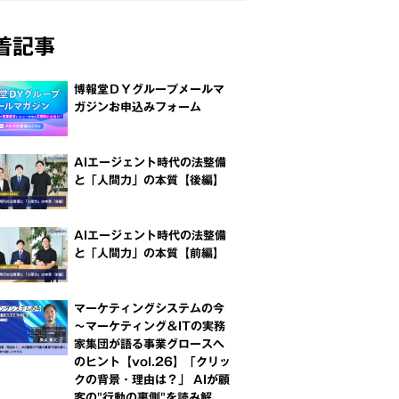
着記事
博報堂ＤＹグループメールマ
ガジンお申込みフォーム
AIエージェント時代の法整備
と「人間力」の本質【後編】
AIエージェント時代の法整備
と「人間力」の本質【前編】
マーケティングシステムの今
～マーケティング＆ITの実務
家集団が語る事業グロースへ
のヒント【vol.26】「クリッ
クの背景・理由は？」 AIが顧
客の"行動の裏側"を読み解