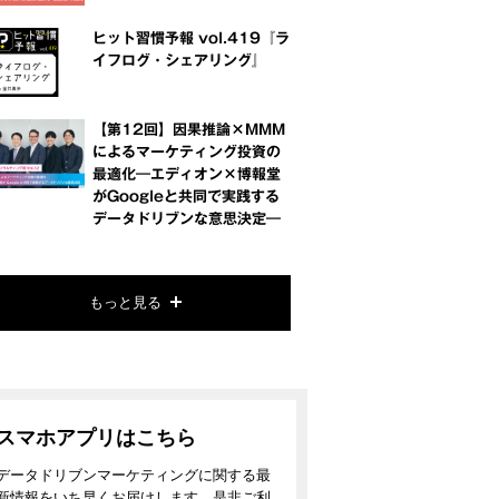
ヒット習慣予報 vol.419『ラ
イフログ・シェアリング』
【第12回】因果推論×MMM
によるマーケティング投資の
最適化―エディオン×博報堂
がGoogleと共同で実践する
データドリブンな意思決定―
もっと見る
スマホアプリはこちら
データドリブンマーケティングに関する最
新情報をいち早くお届けします。是非ご利