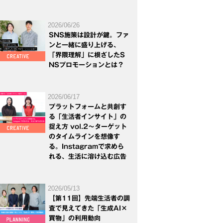
2026/06/26
SNS施策は設計が鍵。ファ
ンと一緒に盛り上げる、
「界隈理解」に根ざしたS
NSプロモーションとは？
2026/06/17
プラットフォームと共創す
る「生活者インサイト」の
捉え方 vol.2～ターゲット
のタイムラインを想像す
る。Instagramで求めら
れる、生活に溶け込む広告
2026/05/13
【第11回】先端生活者の調
査で見えてきた「生成AI×
買物」の利用動向