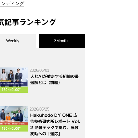
ランディング
気記事ランキング
Weekly
3Months
2026/06/01
人とAIが並走する組織の最
適解とは（前編）
2026/05/25
Hakuhodo DY ONE 広
告技術研究所レポート Vol.
2 酷暑テックで挑む、気候
変動への「適応」