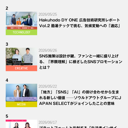
2
2026/05/25
Hakuhodo DY ONE 広告技術研究所レポート
Vol.2 酷暑テックで挑む、気候変動への「適応」
3
2026/06/26
SNS施策は設計が鍵。ファンと一緒に盛り上げ
る、「界隈理解」に根ざしたSNSプロモーション
とは？
4
2026/05/22
「地方」「SNS」「AI」の掛け合わせから生ま
れる新しい価値 ──ソウルドアウトグループにJ
APAN SELECTがジョインしたことの意味
5
2026/06/17