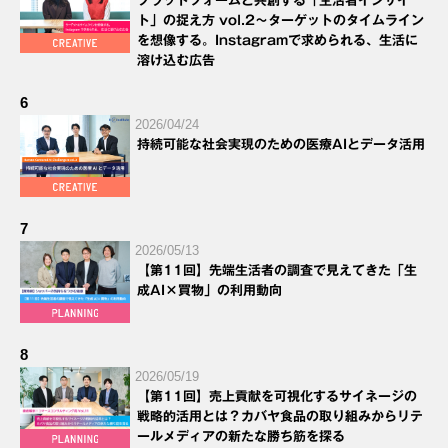
プラットフォームと共創する「生活者インサイ
ト」の捉え方 vol.2～ターゲットのタイムライン
を想像する。Instagramで求められる、生活に
溶け込む広告
6
2026/04/24
持続可能な社会実現のための医療AIとデータ活用
7
2026/05/13
【第11回】先端生活者の調査で見えてきた「生
成AI×買物」の利用動向
8
2026/05/19
【第11回】売上貢献を可視化するサイネージの
戦略的活用とは？カバヤ食品の取り組みからリテ
ールメディアの新たな勝ち筋を探る