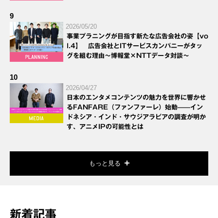
9
2026/05/20
事業プラニングが目指す新たな広告会社の姿【vo
l.4】 広告会社とITサービスカンパニーがタッ
グを組む理由～博報堂×NTTデータ対談～
10
2026/04/27
日本のエンタメコンテンツの魅力を世界に響かせ
るFANFARE（ファンファーレ）始動——イン
ドネシア・インド・サウジアラビアの調査が明か
す、アニメIPの可能性とは
もっと見る
新着記事