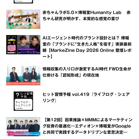
赤ちゃんラボ5.0×博報堂Humanity Lab 赤
ちゃん研究が明かす、本質的な感覚の喜び
AIエージェント時代のブランド設計とは？ 博報
堂の「ブランドに“生きた人格”を宿す」実装最前
線【MarkeZine Day 2026 Online 登壇レポ
ート】
情報収集の入り口が激変するAI時代 FWD生命が
仕掛ける「認知形成」の現在地
ヒット習慣予報 vol.419『ライフログ・シェア
リング』
【第12回】因果推論×MMMによるマーケティン
グ投資の最適化―エディオン×博報堂がGoogle
と共同で実践するデータドリブンな意思決定―