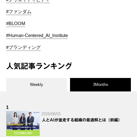
#ファンダム
#BLOOM
#Human-Centered_AI_Institute
#ブランディング
人気記事ランキング
Weekly
3Months
1
2026/06/01
人とAIが並走する組織の最適解とは（前編）