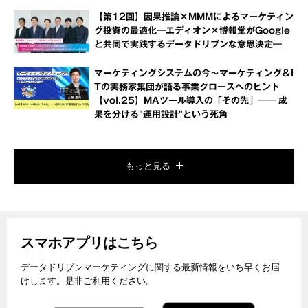
【第12回】因果推論×MMMによるマーケティン
グ投資の最適化―エディオン×博報堂がGoogle
と共同で実践するデータドリブンな意思決定―
マーケティングシステムの今～マーケティング＆I
Tの実務家集団が語る事業グロースへのヒント
【vol.25】MAツール導入の「その先」── 成
果を分ける"運用設計"という死角
もっと見る
スマホアプリはこちら
データドリブンマーケティングに関する最新情報をいち早くお届
けします。是非ご利用ください。