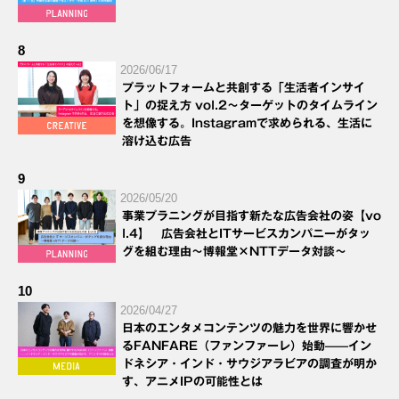
8
2026/06/17
プラットフォームと共創する「生活者インサイ
ト」の捉え方 vol.2～ターゲットのタイムライン
を想像する。Instagramで求められる、生活に
溶け込む広告
9
2026/05/20
事業プラニングが目指す新たな広告会社の姿【vo
l.4】 広告会社とITサービスカンパニーがタッ
グを組む理由～博報堂×NTTデータ対談～
10
2026/04/27
日本のエンタメコンテンツの魅力を世界に響かせ
るFANFARE（ファンファーレ）始動——イン
ドネシア・インド・サウジアラビアの調査が明か
す、アニメIPの可能性とは