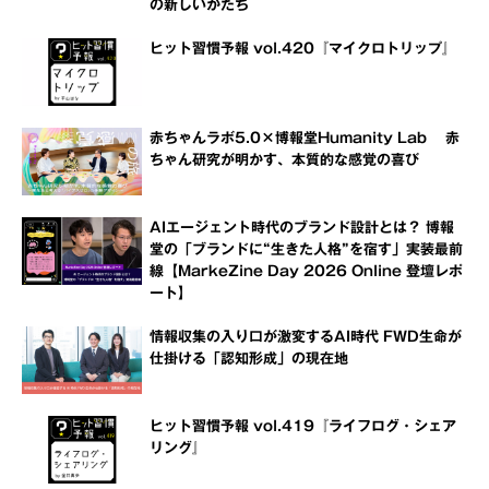
の新しいかたち
ヒット習慣予報 vol.420『マイクロトリップ』
赤ちゃんラボ5.0×博報堂Humanity Lab 赤
ちゃん研究が明かす、本質的な感覚の喜び
AIエージェント時代のブランド設計とは？ 博報
堂の「ブランドに“生きた人格”を宿す」実装最前
線【MarkeZine Day 2026 Online 登壇レポ
ート】
情報収集の入り口が激変するAI時代 FWD生命が
仕掛ける「認知形成」の現在地
ヒット習慣予報 vol.419『ライフログ・シェア
リング』