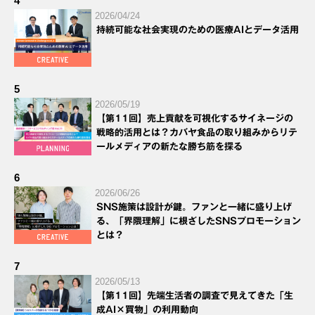
4
2026/04/24
持続可能な社会実現のための医療AIとデータ活用
5
2026/05/19
【第11回】売上貢献を可視化するサイネージの
戦略的活用とは？カバヤ食品の取り組みからリテ
ールメディアの新たな勝ち筋を探る
6
2026/06/26
SNS施策は設計が鍵。ファンと一緒に盛り上げ
る、「界隈理解」に根ざしたSNSプロモーション
とは？
7
2026/05/13
【第11回】先端生活者の調査で見えてきた「生
成AI×買物」の利用動向