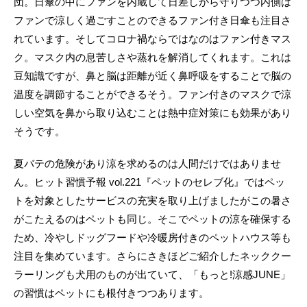
団。日傘の中にファンを内蔵して日差しから守りつつ内側は
ファンで涼しく過ごすことのできるファン付き日傘も注目さ
れています。そしてコロナ禍ならではなのはファン付きマス
ク。マスク内の息苦しさや蒸れを解消してくれます。これは
豆知識ですが、鼻と脳は距離が近く鼻呼吸をすることで脳の
温度を調節することができるそう。ファン付きのマスクで涼
しい空気を鼻から取り込むことは熱中症対策にも効果があり
そうです。
夏バテの危険があり涼を求めるのは人間だけではありませ
ん。ヒット習慣予報 vol.221『ペットのセレブ化』ではペッ
トを対象としたサービスの充実を取り上げましたがこの暑さ
がこたえるのはペットも同じ。そこでペットの涼を確保する
ため、冷やしドッグフードや冷暖房付きのペットハウス等も
注目を集めています。さらにさきほどご紹介したネッククー
ラーリングも犬用のものが出ていて、「もっと!涼感JUNE」
の習慣はペットにも根付きつつあります。