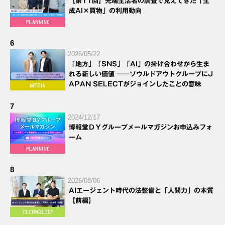
【第11回】先端生活者の調査で見えてきた「生
成AI×買物」の利用動向
6
2026/05/22
「地方」「SNS」「AI」の掛け合わせから生ま
れる新しい価値 ──ソウルドアウトグループにJ
APAN SELECTがジョインしたことの意味
7
2024/12/17
博報堂ＤＹグループメールマガジンお申込みフォ
ーム
8
2026/08/06
AIエージェント時代の法整備と「人間力」の本質
【前編】