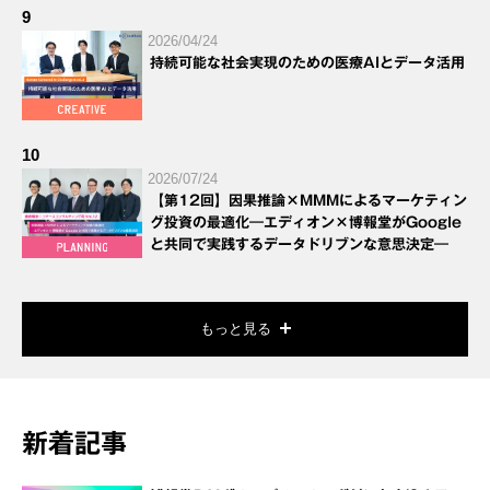
9
2026/04/24
持続可能な社会実現のための医療AIとデータ活用
10
2026/07/24
【第12回】因果推論×MMMによるマーケティン
グ投資の最適化―エディオン×博報堂がGoogle
と共同で実践するデータドリブンな意思決定―
もっと見る
新着記事