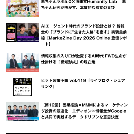
赤ちゃんラボ5.0×博報堂Humanity Lab 赤
ちゃん研究が明かす、本質的な感覚の喜び
AIエージェント時代のブランド設計とは？ 博報
堂の「ブランドに“生きた人格”を宿す」実装最前
線【MarkeZine Day 2026 Online 登壇レポ
ート】
情報収集の入り口が激変するAI時代 FWD生命が
仕掛ける「認知形成」の現在地
ヒット習慣予報 vol.419『ライフログ・シェア
リング』
【第12回】因果推論×MMMによるマーケティン
グ投資の最適化―エディオン×博報堂がGoogle
と共同で実践するデータドリブンな意思決定―