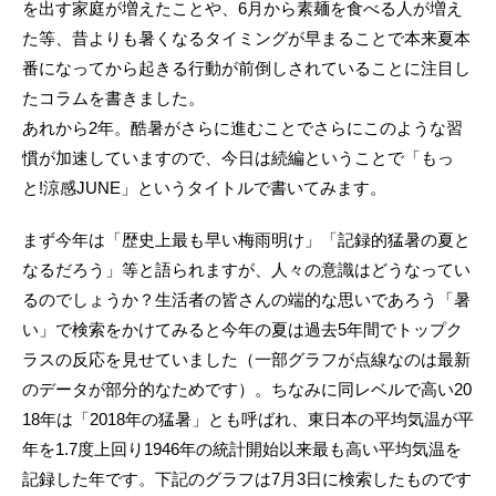
を出す家庭が増えたことや、6月から素麺を食べる人が増え
た等、昔よりも暑くなるタイミングが早まることで本来夏本
番になってから起きる行動が前倒しされていることに注目し
たコラムを書きました。
あれから2年。酷暑がさらに進むことでさらにこのような習
慣が加速していますので、今日は続編ということで「もっ
と!涼感JUNE」というタイトルで書いてみます。
まず今年は「歴史上最も早い梅雨明け」「記録的猛暑の夏と
なるだろう」等と語られますが、人々の意識はどうなってい
るのでしょうか？生活者の皆さんの端的な思いであろう「暑
い」で検索をかけてみると今年の夏は過去5年間でトップク
ラスの反応を見せていました（一部グラフが点線なのは最新
のデータが部分的なためです）。ちなみに同レベルで高い20
18年は「2018年の猛暑」とも呼ばれ、東日本の平均気温が平
年を1.7度上回り1946年の統計開始以来最も高い平均気温を
記録した年です。下記のグラフは7月3日に検索したものです