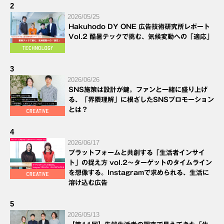
2
2026/05/25
Hakuhodo DY ONE 広告技術研究所レポート
Vol.2 酷暑テックで挑む、気候変動への「適応」
3
2026/06/26
SNS施策は設計が鍵。ファンと一緒に盛り上げ
る、「界隈理解」に根ざしたSNSプロモーション
とは？
4
2026/06/17
プラットフォームと共創する「生活者インサイ
ト」の捉え方 vol.2～ターゲットのタイムライン
を想像する。Instagramで求められる、生活に
溶け込む広告
5
2026/05/13