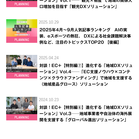
ーション」Vol.1──“観光×物産”で地域の関係人
口増加を目指す「観光DXソリューション」
2025.10.29
2025年4月～9月人気記事ランキング AIの実
装、eスポーツの熱狂、 DXによる社会課題解決事
例など、注目のトピックスTOP20 【後編】
2025.04.24
対談！EC+【特別編⑦】進化する「地域DXソリュ
ーション」Vol.4──「EC支援ノウハウ×コンテ
ンツ×クラウドファンディング」で地域を支援する
〈地域産品グロース〉ソリューション
2024.10.23
対談！EC+【特別編⑥】進化する「地域DXソリュ
ーション」Vol.3──地域事業者や自治体の海外展
開を支援する「グローバル進出ソリューション」