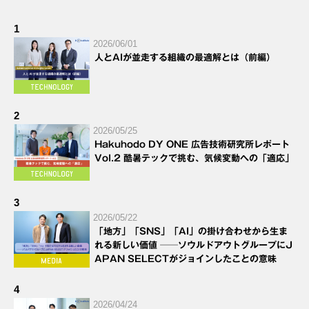
1
2026/06/01
人とAIが並走する組織の最適解とは（前編）
2
2026/05/25
Hakuhodo DY ONE 広告技術研究所レポート
Vol.2 酷暑テックで挑む、気候変動への「適応」
3
2026/05/22
「地方」「SNS」「AI」の掛け合わせから生ま
れる新しい価値 ──ソウルドアウトグループにJ
APAN SELECTがジョインしたことの意味
4
2026/04/24