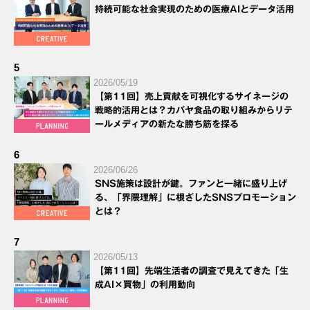
持続可能な社会実現のための医療AIとデータ活用
5
2026/05/19
【第11回】売上貢献を可視化するサイネージの
戦略的活用とは？カバヤ食品の取り組みからリテ
ールメディアの新たな勝ち筋を探る
6
2026/06/26
SNS施策は設計が鍵。ファンと一緒に盛り上げ
る、「界隈理解」に根ざしたSNSプロモーション
とは？
7
2026/05/13
【第11回】先端生活者の調査で見えてきた「生
成AI×買物」の利用動向