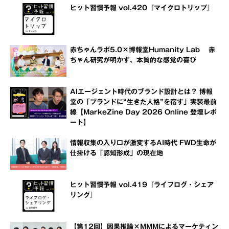
ヒット習慣予報 vol.420『マイクロトリップ』
赤ちゃんラボ5.0×博報堂Humanity Lab 赤
ちゃん研究が明かす、本質的な感覚の喜び
AIエージェント時代のブランド設計とは？ 博報
堂の「ブランドに“生きた人格”を宿す」実装最前
線【MarkeZine Day 2026 Online 登壇レポ
ート】
情報収集の入り口が激変するAI時代 FWD生命が
仕掛ける「認知形成」の現在地
ヒット習慣予報 vol.419『ライフログ・シェア
リング』
【第12回】因果推論×MMMによるマーケティン