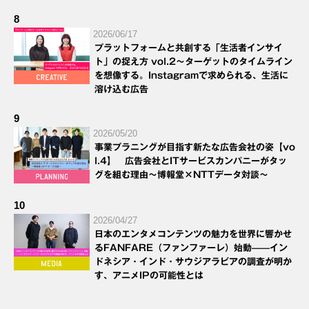
8
2026/06/17
プラットフォームと共創する「生活者インサイ
ト」の捉え方 vol.2～ターゲットのタイムライン
を想像する。Instagramで求められる、生活に
溶け込む広告
9
2026/05/20
事業プラニングが目指す新たな広告会社の姿【vo
l.4】 広告会社とITサービスカンパニーがタッ
グを組む理由～博報堂×NTTデータ対談～
10
2026/04/27
日本のエンタメコンテンツの魅力を世界に響かせ
るFANFARE（ファンファーレ）始動——イン
ドネシア・インド・サウジアラビアの調査が明か
す、アニメIPの可能性とは