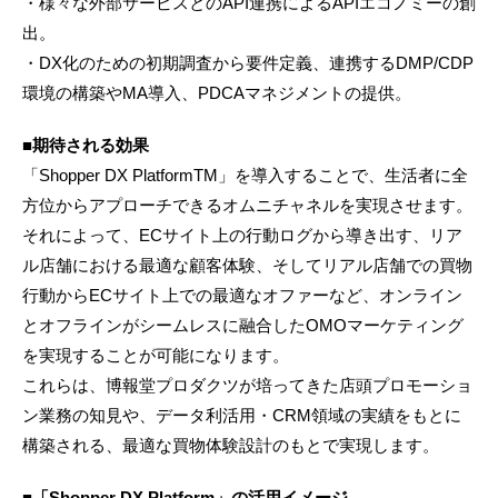
・様々な外部サービスとのAPI連携によるAPIエコノミーの創
出。
・DX化のための初期調査から要件定義、連携するDMP/CDP
環境の構築やMA導入、PDCAマネジメントの提供。
■期待される効果
「Shopper DX PlatformTM」を導入することで、生活者に全
方位からアプローチできるオムニチャネルを実現させます。
それによって、ECサイト上の行動ログから導き出す、リア
ル店舗における最適な顧客体験、そしてリアル店舗での買物
行動からECサイト上での最適なオファーなど、オンライン
とオフラインがシームレスに融合したOMOマーケティング
を実現することが可能になります。
これらは、博報堂プロダクツが培ってきた店頭プロモーショ
ン業務の知見や、データ利活用・CRM領域の実績をもとに
構築される、最適な買物体験設計のもとで実現します。
■「Shopper DX Platform」の活用イメージ