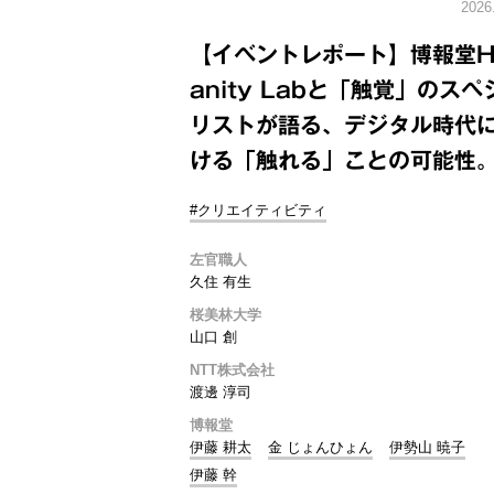
2026
【イベントレポート】博報堂H
anity Labと「触覚」のスペ
リストが語る、デジタル時代
ける「触れる」ことの可能性
#クリエイティビティ
左官職人
久住 有生
桜美林大学
山口 創
NTT株式会社
渡邊 淳司
博報堂
伊藤 耕太
金 じょんひょん
伊勢山 暁子
伊藤 幹