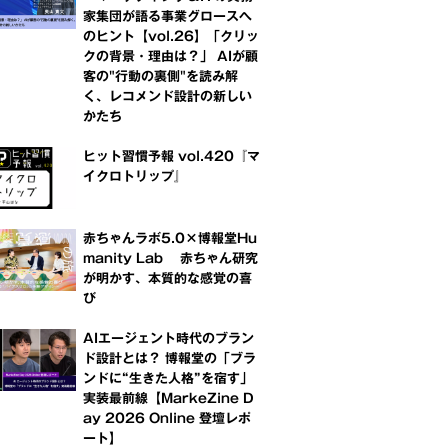
家集団が語る事業グロースへ
のヒント【vol.26】「クリッ
クの背景・理由は？」 AIが顧
客の"行動の裏側"を読み解
く、レコメンド設計の新しい
かたち
ヒット習慣予報 vol.420『マ
イクロトリップ』
赤ちゃんラボ5.0×博報堂Hu
manity Lab 赤ちゃん研究
が明かす、本質的な感覚の喜
び
AIエージェント時代のブラン
ド設計とは？ 博報堂の「ブラ
ンドに“生きた人格”を宿す」
実装最前線【MarkeZine D
ay 2026 Online 登壇レポ
ート】