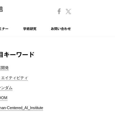
ミナー
学術研究
お問い合わせ
目キーワード
業開発
リエイティビティ
ァンダム
OOM
an-Centered_AI_Institute