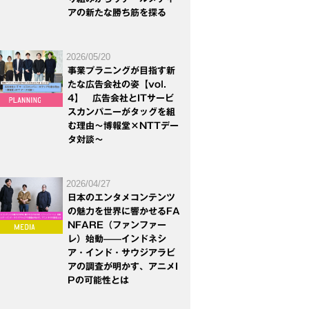
アの新たな勝ち筋を探る
2026/05/20
事業プラニングが目指す新
たな広告会社の姿【vol.
4】 広告会社とITサービ
スカンパニーがタッグを組
む理由～博報堂×NTTデー
タ対談～
2026/04/27
日本のエンタメコンテンツ
の魅力を世界に響かせるFA
NFARE（ファンファー
レ）始動——インドネシ
ア・インド・サウジアラビ
アの調査が明かす、アニメI
Pの可能性とは