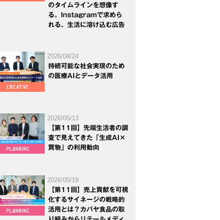
のタイムラインを想像す
る。Instagramで求めら
れる、生活に溶け込む広告
2026/04/24
持続可能な社会実現のため
の医療AIとデータ活用
2026/05/13
【第11回】先端生活者の調
査で見えてきた「生成AI×
買物」の利用動向
2026/05/19
【第11回】売上貢献を可視
化するサイネージの戦略的
活用とは？カバヤ食品の取
り組みからリテールメディ