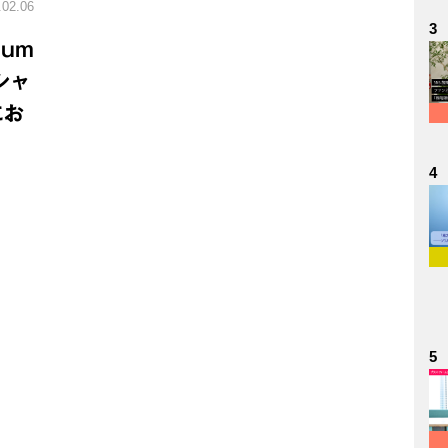
.02.06
3
um
シャ
にお
。
4
5