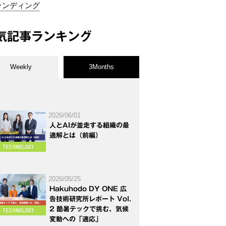
ランディング
気記事ランキング
Weekly
3Months
2026/06/01
人とAIが並走する組織の最
適解とは（前編）
2026/05/25
Hakuhodo DY ONE 広
告技術研究所レポート Vol.
2 酷暑テックで挑む、気候
変動への「適応」