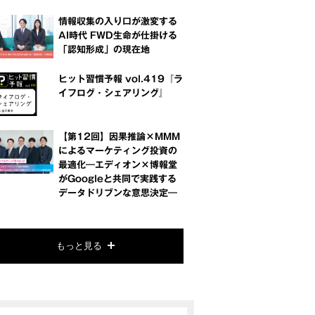
情報収集の入り口が激変する
AI時代 FWD生命が仕掛ける
「認知形成」の現在地
ヒット習慣予報 vol.419『ラ
イフログ・シェアリング』
【第12回】因果推論×MMM
によるマーケティング投資の
最適化―エディオン×博報堂
がGoogleと共同で実践する
データドリブンな意思決定―
もっと見る