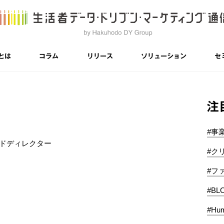
とは
コラム
リリース
ソリューション
セ
注
#事
ルドディレクター
#ク
#フ
#BL
#Hum