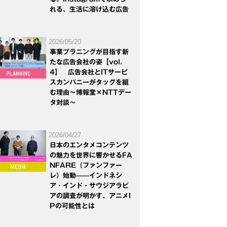
れる、生活に溶け込む広告
2026/05/20
事業プラニングが目指す新
たな広告会社の姿【vol.
4】 広告会社とITサービ
スカンパニーがタッグを組
む理由～博報堂×NTTデー
タ対談～
2026/04/27
日本のエンタメコンテンツ
の魅力を世界に響かせるFA
NFARE（ファンファー
レ）始動——インドネシ
ア・インド・サウジアラビ
アの調査が明かす、アニメI
Pの可能性とは