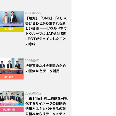
2026/05/22
「地方」「SNS」「AI」の
掛け合わせから生まれる新
しい価値 ──ソウルドアウ
トグループにJAPAN SE
LECTがジョインしたこと
の意味
2026/04/24
持続可能な社会実現のため
の医療AIとデータ活用
2026/05/19
【第11回】売上貢献を可視
化するサイネージの戦略的
活用とは？カバヤ食品の取
り組みからリテールメディ