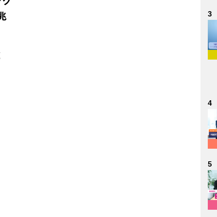
ング
3
兆
所
4
5