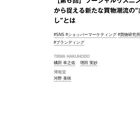
【第６回】ソーシャルリスニ
から捉える新たな買物潮流の“
し”とは
#SNS
#ショッパーマーケティング
#買物研究
#ブランディング
TBWA HAKUHODO
橘田 幸之佑
増田 実紗
博報堂
河野 美咲