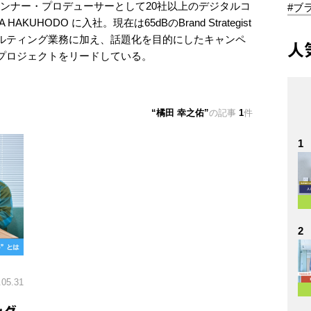
ランナー・プロデューサーとして20社以上のデジタルコ
#ブ
KUHODO に入社。現在は65dBのBrand Strategist
ルティング業務に加え、話題化を目的にしたキャンペ
人
プロジェクトをリードしている。
橘田 幸之佑
の記事
1
件
1
2
.05.31