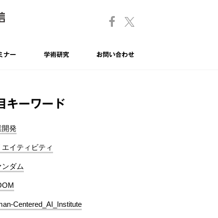
ミナー
学術研究
お問い合わせ
目キーワード
業開発
リエイティビティ
ァンダム
OOM
an-Centered_AI_Institute