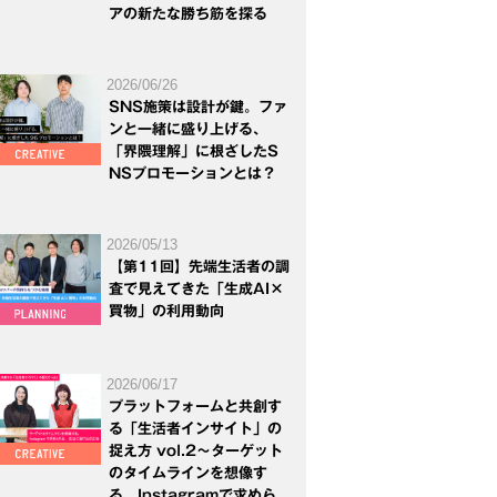
アの新たな勝ち筋を探る
2026/06/26
SNS施策は設計が鍵。ファ
ンと一緒に盛り上げる、
「界隈理解」に根ざしたS
NSプロモーションとは？
2026/05/13
【第11回】先端生活者の調
査で見えてきた「生成AI×
買物」の利用動向
2026/06/17
プラットフォームと共創す
る「生活者インサイト」の
捉え方 vol.2～ターゲット
のタイムラインを想像す
る。Instagramで求めら