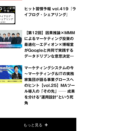
ヒット習慣予報 vol.419『ラ
イフログ・シェアリング』
【第12回】因果推論×MMM
によるマーケティング投資の
最適化―エディオン×博報堂
がGoogleと共同で実践する
データドリブンな意思決定―
マーケティングシステムの今
～マーケティング＆ITの実務
家集団が語る事業グロースへ
のヒント【vol.25】MAツー
ル導入の「その先」── 成果
を分ける"運用設計"という死
角
もっと見る