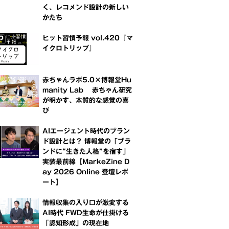
く、レコメンド設計の新しい
かたち
ヒット習慣予報 vol.420『マ
イクロトリップ』
赤ちゃんラボ5.0×博報堂Hu
manity Lab 赤ちゃん研究
が明かす、本質的な感覚の喜
び
AIエージェント時代のブラン
ド設計とは？ 博報堂の「ブラ
ンドに“生きた人格”を宿す」
実装最前線【MarkeZine D
ay 2026 Online 登壇レポ
ート】
情報収集の入り口が激変する
AI時代 FWD生命が仕掛ける
「認知形成」の現在地