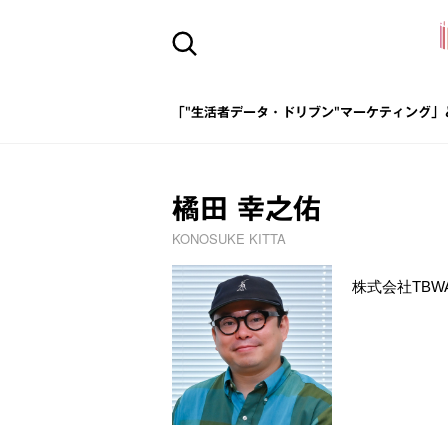
「"生活者データ・ドリブン"マーケティング」
橘田 幸之佑
KONOSUKE KITTA
株式会社TBWA H