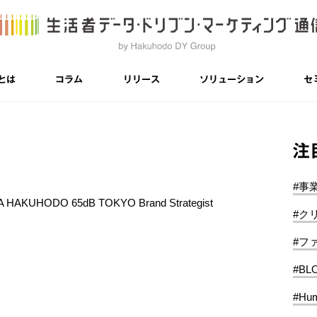
とは
コラム
リリース
ソリューション
セ
注
#事
AKUHODO 65dB TOKYO Brand Strategist
#ク
#フ
#BL
#Hum