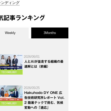
ランディング
気記事ランキング
Weekly
3Months
2026/06/01
人とAIが並走する組織の最
適解とは（前編）
2026/05/25
Hakuhodo DY ONE 広
告技術研究所レポート Vol.
2 酷暑テックで挑む、気候
変動への「適応」