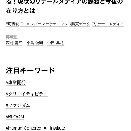
る！現状のリテールメディアの課題と今後の
在り方とは
#可視化
#ショッパーマーケティング
#購買データ
#リテールメディア
博報堂
西村 庸平
小島 健嗣
中田 早紀
注目キーワード
#事業開発
#クリエイティビティ
#ファンダム
#BLOOM
#Human-Centered_AI_Institute