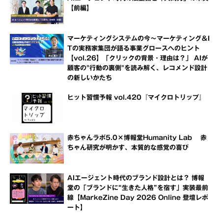
【前編】
マーケティングシステムの今～マーケティング＆I
Tの実務家集団が語る事業グロースへのヒント
【vol.26】「クリックの背景・理由は？」 AIが
顧客の"行動の裏側"を読み解く、レコメンド設計
の新しいかたち
ヒット習慣予報 vol.420『マイクロトリップ』
赤ちゃんラボ5.0×博報堂Humanity Lab 赤
ちゃん研究が明かす、本質的な感覚の喜び
AIエージェント時代のブランド設計とは？ 博報
堂の「ブランドに“生きた人格”を宿す」実装最前
線【MarkeZine Day 2026 Online 登壇レポ
ート】