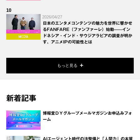
10
2026/04/27
日本のエンタメコンテンツの魅力を世界に響かせ
るFANFARE（ファンファーレ）始動——イン
ドネシア・インド・サウジアラビアの調査が明か
す、アニメIPの可能性とは
もっと見る
新着記事
博報堂ＤＹグループメールマガジンお申込みフォ
ーム
AIエージェント時代の法整備と「人間力」の本質