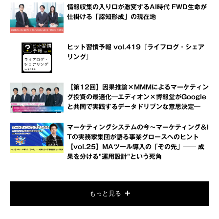
情報収集の入り口が激変するAI時代 FWD生命が
仕掛ける「認知形成」の現在地
ヒット習慣予報 vol.419『ライフログ・シェア
リング』
【第12回】因果推論×MMMによるマーケティン
グ投資の最適化―エディオン×博報堂がGoogle
と共同で実践するデータドリブンな意思決定―
マーケティングシステムの今～マーケティング＆I
Tの実務家集団が語る事業グロースへのヒント
【vol.25】MAツール導入の「その先」── 成
果を分ける"運用設計"という死角
もっと見る