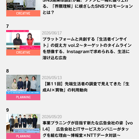
SNS施策は設計が鍵。ファンと一緒に盛り上げ
る、「界隈理解」に根ざしたSNSプロモーション
とは？
7
2026/06/17
プラットフォームと共創する「生活者インサイ
ト」の捉え方 vol.2～ターゲットのタイムライン
を想像する。Instagramで求められる、生活に
溶け込む広告
8
2026/05/13
【第11回】先端生活者の調査で見えてきた「生
成AI×買物」の利用動向
9
2026/05/20
事業プラニングが目指す新たな広告会社の姿【vo
l.4】 広告会社とITサービスカンパニーがタッ
グを組む理由～博報堂×NTTデータ対談～