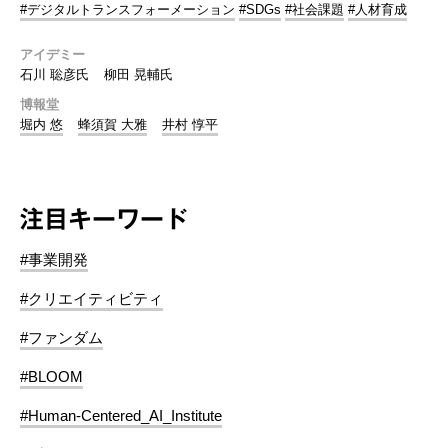
#デジタルトランスフォーメーション
#SDGs
#社会課題
#人材育成
アイデミー
石川 聡彦氏
柳田 晃輔氏
博報堂
堀内 悠
蜂須賀 大雅
井村 惇平
注目キーワード
#事業開発
#クリエイティビティ
#ファンダム
#BLOOM
#Human-Centered_AI_Institute