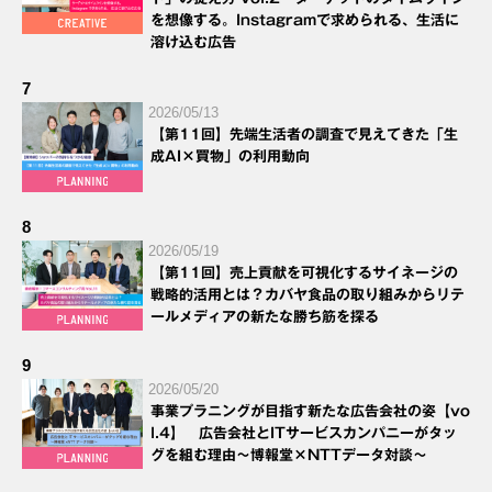
を想像する。Instagramで求められる、生活に
溶け込む広告
7
2026/05/13
【第11回】先端生活者の調査で見えてきた「生
成AI×買物」の利用動向
8
2026/05/19
【第11回】売上貢献を可視化するサイネージの
戦略的活用とは？カバヤ食品の取り組みからリテ
ールメディアの新たな勝ち筋を探る
9
2026/05/20
事業プラニングが目指す新たな広告会社の姿【vo
l.4】 広告会社とITサービスカンパニーがタッ
グを組む理由～博報堂×NTTデータ対談～