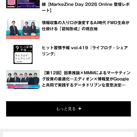
線【MarkeZine Day 2026 Online 登壇レポ
ート】
情報収集の入り口が激変するAI時代 FWD生命が
仕掛ける「認知形成」の現在地
ヒット習慣予報 vol.419『ライフログ・シェア
リング』
【第12回】因果推論×MMMによるマーケティン
グ投資の最適化―エディオン×博報堂がGoogle
と共同で実践するデータドリブンな意思決定―
もっと見る