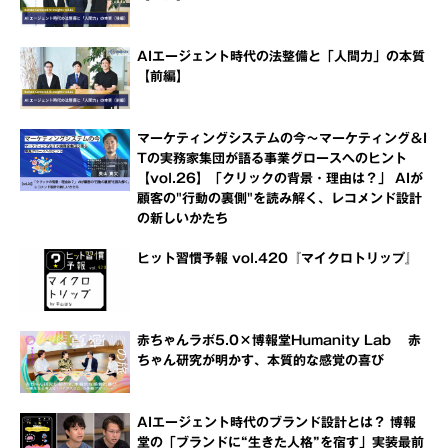
AIエージェント時代の法整備と「人間力」の本質
【前編】
マーケティングシステムの今～マーケティング＆I
Tの実務家集団が語る事業グロースへのヒント
【vol.26】「クリックの背景・理由は？」 AIが
顧客の"行動の裏側"を読み解く、レコメンド設計
の新しいかたち
ヒット習慣予報 vol.420『マイクロトリップ』
赤ちゃんラボ5.0×博報堂Humanity Lab 赤
ちゃん研究が明かす、本質的な感覚の喜び
AIエージェント時代のブランド設計とは？ 博報
堂の「ブランドに“生きた人格”を宿す」実装最前