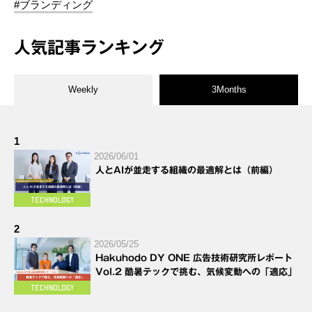
#ブランディング
人気記事ランキング
Weekly
3Months
1
2026/06/01
人とAIが並走する組織の最適解とは（前編）
2
2026/05/25
Hakuhodo DY ONE 広告技術研究所レポート
Vol.2 酷暑テックで挑む、気候変動への「適応」