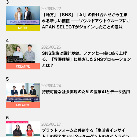
3
2026/05/22
「地方」「SNS」「AI」の掛け合わせから生ま
れる新しい価値 ──ソウルドアウトグループにJ
APAN SELECTがジョインしたことの意味
4
2026/06/26
SNS施策は設計が鍵。ファンと一緒に盛り上げ
る、「界隈理解」に根ざしたSNSプロモーション
とは？
5
2026/04/24
持続可能な社会実現のための医療AIとデータ活用
6
2026/06/17
プラットフォームと共創する「生活者インサイ
ト」の捉え方 vol.2～ターゲットのタイムライン