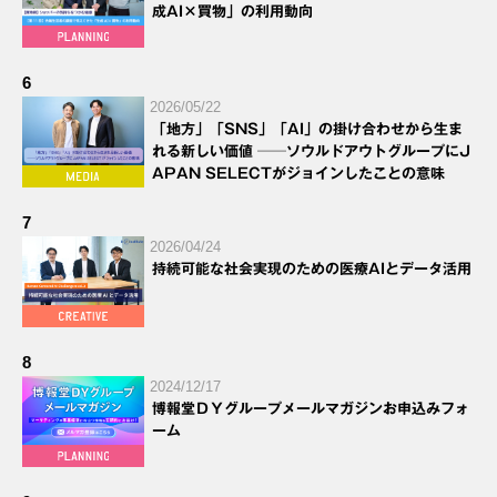
成AI×買物」の利用動向
6
2026/05/22
「地方」「SNS」「AI」の掛け合わせから生ま
れる新しい価値 ──ソウルドアウトグループにJ
APAN SELECTがジョインしたことの意味
7
2026/04/24
持続可能な社会実現のための医療AIとデータ活用
8
2024/12/17
博報堂ＤＹグループメールマガジンお申込みフォ
ーム