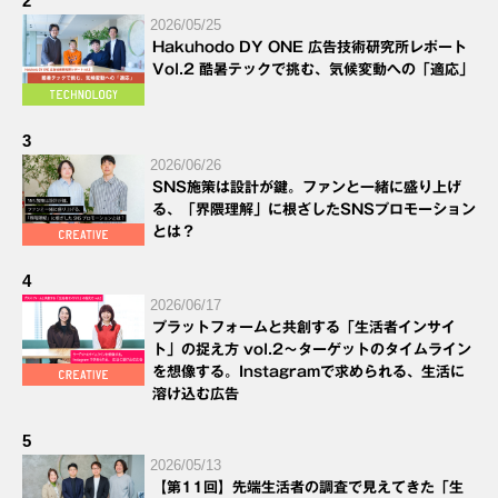
2
2026/05/25
Hakuhodo DY ONE 広告技術研究所レポート
Vol.2 酷暑テックで挑む、気候変動への「適応」
3
2026/06/26
SNS施策は設計が鍵。ファンと一緒に盛り上げ
る、「界隈理解」に根ざしたSNSプロモーション
とは？
4
2026/06/17
プラットフォームと共創する「生活者インサイ
ト」の捉え方 vol.2～ターゲットのタイムライン
を想像する。Instagramで求められる、生活に
溶け込む広告
5
2026/05/13
【第11回】先端生活者の調査で見えてきた「生