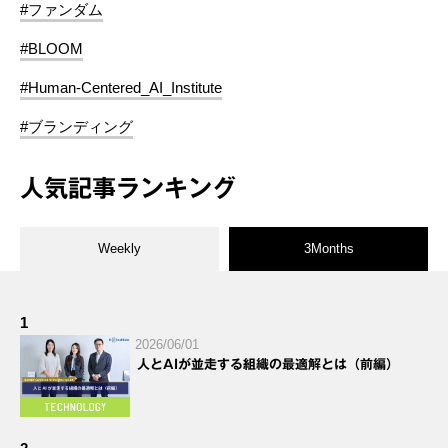
#ファンダム
#BLOOM
#Human-Centered_AI_Institute
#ブランディング
人気記事ランキング
Weekly
3Months
1
2026/06/01
人とAIが並走する組織の最適解とは（前編）