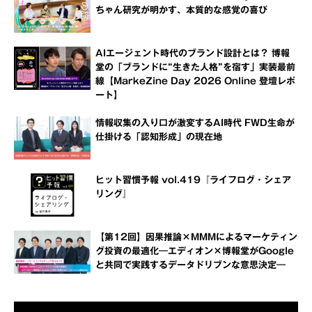
ちゃん研究が明かす、本質的な感覚の喜び
AIエージェント時代のブランド設計とは？ 博報
堂の「ブランドに“生きた人格”を宿す」実装最前
線【MarkeZine Day 2026 Online 登壇レポ
ート】
情報収集の入り口が激変するAI時代 FWD生命が
仕掛ける「認知形成」の現在地
ヒット習慣予報 vol.419『ライフログ・シェア
リング』
【第12回】因果推論×MMMによるマーケティン
グ投資の最適化―エディオン×博報堂がGoogle
と共同で実践するデータドリブンな意思決定―