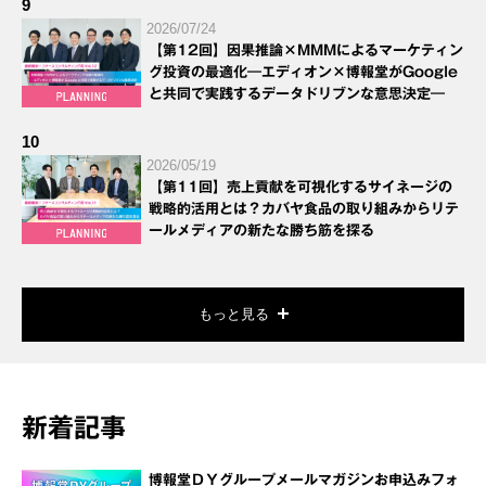
9
2026/07/24
【第12回】因果推論×MMMによるマーケティン
グ投資の最適化―エディオン×博報堂がGoogle
と共同で実践するデータドリブンな意思決定―
10
2026/05/19
【第11回】売上貢献を可視化するサイネージの
戦略的活用とは？カバヤ食品の取り組みからリテ
ールメディアの新たな勝ち筋を探る
もっと見る
新着記事
博報堂ＤＹグループメールマガジンお申込みフォ