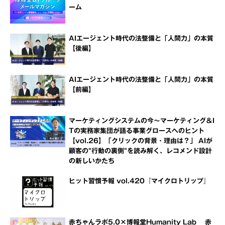
ーム
AIエージェント時代の法整備と「人間力」の本質
【後編】
AIエージェント時代の法整備と「人間力」の本質
【前編】
マーケティングシステムの今～マーケティング＆I
Tの実務家集団が語る事業グロースへのヒント
【vol.26】「クリックの背景・理由は？」 AIが
顧客の"行動の裏側"を読み解く、レコメンド設計
の新しいかたち
ヒット習慣予報 vol.420『マイクロトリップ』
赤ちゃんラボ5.0×博報堂Humanity Lab 赤