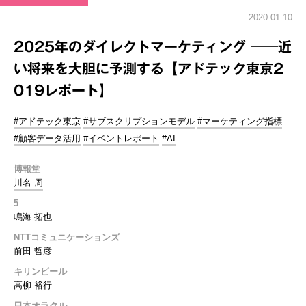
2020.01.10
2025年のダイレクトマーケティング ──近
い将来を大胆に予測する【アドテック東京2
019レポート】
#アドテック東京
#サブスクリプションモデル
#マーケティング指標
#顧客データ活用
#イベントレポート
#AI
博報堂
川名 周
5
鳴海 拓也
NTTコミュニケーションズ
前田 哲彦
キリンビール
高柳 裕行
日本オラクル