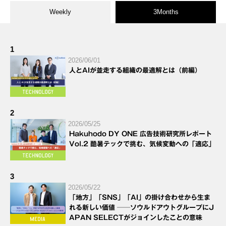
Weekly
3Months
1
2026/06/01
人とAIが並走する組織の最適解とは（前編）
2
2026/05/25
Hakuhodo DY ONE 広告技術研究所レポート
Vol.2 酷暑テックで挑む、気候変動への「適応」
3
2026/05/22
「地方」「SNS」「AI」の掛け合わせから生ま
れる新しい価値 ──ソウルドアウトグループにJ
APAN SELECTがジョインしたことの意味