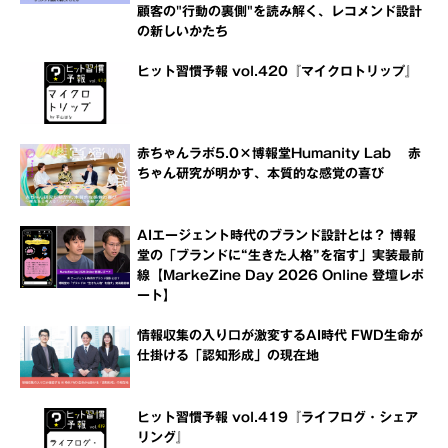
顧客の"行動の裏側"を読み解く、レコメンド設計
の新しいかたち
ヒット習慣予報 vol.420『マイクロトリップ』
赤ちゃんラボ5.0×博報堂Humanity Lab 赤
ちゃん研究が明かす、本質的な感覚の喜び
AIエージェント時代のブランド設計とは？ 博報
堂の「ブランドに“生きた人格”を宿す」実装最前
線【MarkeZine Day 2026 Online 登壇レポ
ート】
情報収集の入り口が激変するAI時代 FWD生命が
仕掛ける「認知形成」の現在地
ヒット習慣予報 vol.419『ライフログ・シェア
リング』