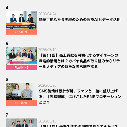
4
2026/04/24
持続可能な社会実現のための医療AIとデータ活用
5
2026/05/19
【第11回】売上貢献を可視化するサイネージの
戦略的活用とは？カバヤ食品の取り組みからリテ
ールメディアの新たな勝ち筋を探る
6
2026/06/26
SNS施策は設計が鍵。ファンと一緒に盛り上げ
る、「界隈理解」に根ざしたSNSプロモーション
とは？
7
2026/05/13
【第11回】先端生活者の調査で見えてきた「生