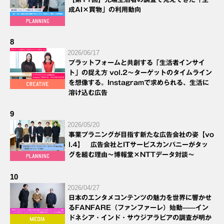
成AI×買物」の利用動向
8
2026/06/17
プラットフォームと共創する「生活者インサイ
ト」の捉え方 vol.2～ターゲットのタイムライン
を想像する。Instagramで求められる、生活に
溶け込む広告
9
2026/05/20
事業プラニングが目指す新たな広告会社の姿【vo
l.4】 広告会社とITサービスカンパニーがタッ
グを組む理由～博報堂×NTTデータ対談～
10
2026/04/27
日本のエンタメコンテンツの魅力を世界に響かせ
るFANFARE（ファンファーレ）始動——イン
ドネシア・インド・サウジアラビアの調査が明か