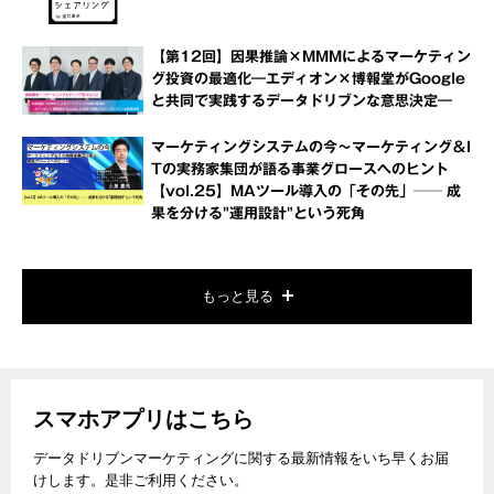
【第12回】因果推論×MMMによるマーケティン
グ投資の最適化―エディオン×博報堂がGoogle
と共同で実践するデータドリブンな意思決定―
マーケティングシステムの今～マーケティング＆I
Tの実務家集団が語る事業グロースへのヒント
【vol.25】MAツール導入の「その先」── 成
果を分ける"運用設計"という死角
もっと見る
スマホアプリはこちら
データドリブンマーケティングに関する最新情報をいち早くお届
けします。是非ご利用ください。