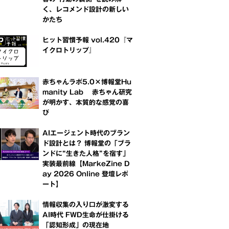
く、レコメンド設計の新しい
かたち
ヒット習慣予報 vol.420『マ
イクロトリップ』
赤ちゃんラボ5.0×博報堂Hu
manity Lab 赤ちゃん研究
が明かす、本質的な感覚の喜
び
AIエージェント時代のブラン
ド設計とは？ 博報堂の「ブラ
ンドに“生きた人格”を宿す」
実装最前線【MarkeZine D
ay 2026 Online 登壇レポ
ート】
情報収集の入り口が激変する
AI時代 FWD生命が仕掛ける
「認知形成」の現在地