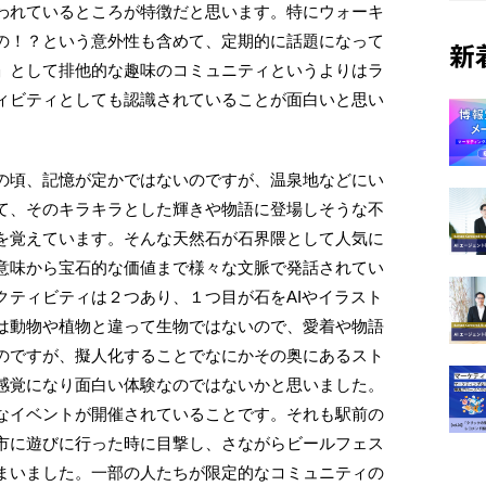
われているところが特徴だと思います。特にウォーキ
の！？という意外性も含めて、定期的に話題になって
新
」として排他的な趣味のコミュニティというよりはラ
ィビティとしても認識されていることが面白いと思い
の頃、記憶が定かではないのですが、温泉地などにい
て、そのキラキラとした輝きや物語に登場しそうな不
を覚えています。そんな天然石が石界隈として人気に
意味から宝石的な価値まで様々な文脈で発話されてい
クティビティは２つあり、１つ目が石をAIやイラスト
は動物や植物と違って生物ではないので、愛着や物語
のですが、擬人化することでなにかその奥にあるスト
感覚になり面白い体験なのではないかと思いました。
なイベントが開催されていることです。それも駅前の
市に遊びに行った時に目撃し、さながらビールフェス
まいました。一部の人たちが限定的なコミュニティの