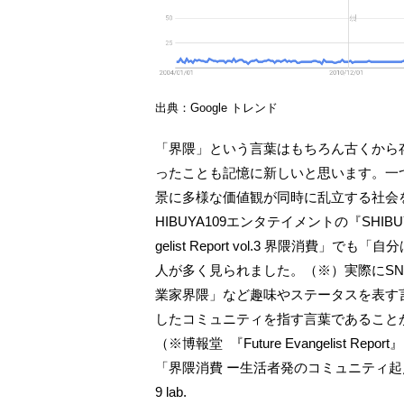
出典：Google トレンド
「界隈」という言葉はもちろん古くから存
ったことも記憶に新しいと思います。一
景に多様な価値観が同時に乱立する社会
HIBUYA109エンタテイメントの『SHIBUY
gelist Report vol.3 界隈消
人が多く見られました。（※）実際にS
業家界隈」など趣味やステータスを表す
したコミュニティを指す言葉であること
（※博報堂 『Future Evangelist Report』 Vo
「界隈消費 ー生活者発のコミュニティ起点
9 lab.