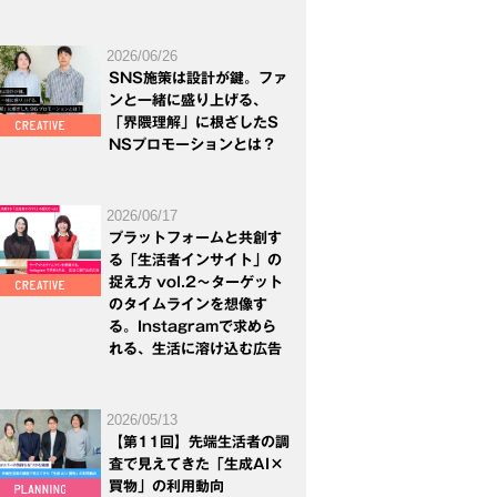
2026/06/26
SNS施策は設計が鍵。ファ
ンと一緒に盛り上げる、
「界隈理解」に根ざしたS
NSプロモーションとは？
2026/06/17
プラットフォームと共創す
る「生活者インサイト」の
捉え方 vol.2～ターゲット
のタイムラインを想像す
る。Instagramで求めら
れる、生活に溶け込む広告
2026/05/13
【第11回】先端生活者の調
査で見えてきた「生成AI×
買物」の利用動向