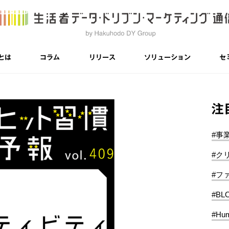
とは
コラム
リリース
ソリューション
セ
注
#事
#ク
#フ
#BL
#Hum