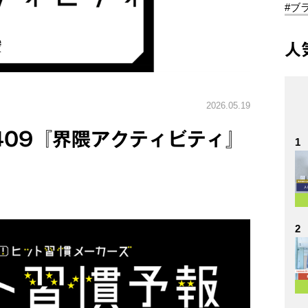
#ブ
人
2026.05.19
.409『界隈アクティビティ』
1
2