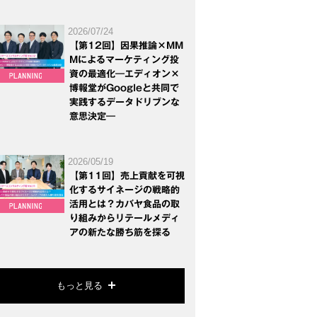
2026/07/24
【第12回】因果推論×MM
Mによるマーケティング投
資の最適化―エディオン×
博報堂がGoogleと共同で
実践するデータドリブンな
意思決定―
2026/05/19
【第11回】売上貢献を可視
化するサイネージの戦略的
活用とは？カバヤ食品の取
り組みからリテールメディ
アの新たな勝ち筋を探る
もっと見る