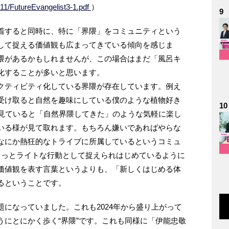
4/11/FutureEvangelist3-1.pdf
）
9
着すると同時に、特に「界隈」をコミュニティという
して捉える価値観も広まってきている傾向を感じま
隈があるかもしれませんが、この場合はまだ「風呂キ
化することが多いと思います。
クティビティ化している界隈が存在しています。例え
受け取ると自然を趣味にしている僕のような植物好き
10
を見ていると「自然界隈してきた」のような気軽に楽し
いる様が見て取れます。もちろん嫌いであればやらな
なにか熱狂的なトライブに所属しているというコミュ
もっとライトな行動として捉えられはじめているように
価値観を表す言葉というよりも、「新しくはじめる体
るということです。
になっていました。これも2024年から盛り上がって
うにとにかく歩く“界隈”です。これも同様に「伊能忠敬