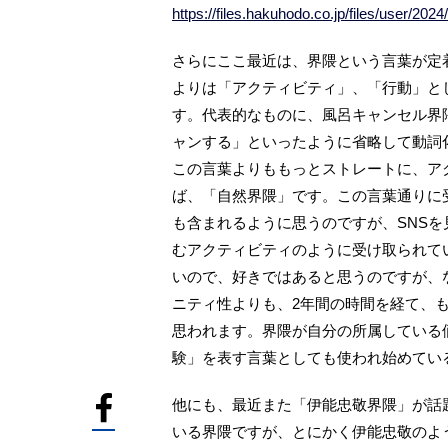
https://files.hakuhodo.co.jp/files/user/202
さらにここ最近は、界隈という言葉が定
よりは「アクティビティ」、「行動」と
す。代表的なものに、風呂キャンセル界
ャンする」といったように省略して動詞
この言葉よりももっとストレートに、ア
ば、「自然界隈」です。この言葉通りに
も含まれるように思うのですが、SNS
むアクティビティのように受け取られて
いので、好きではあると思うのですが、
ニティ性よりも、2年間の時間を経て、
思われます。界隈が自分の所属している
験」を表す言葉としても使われ始めてい
他にも、最近また「伊能忠敬界隈」が話題
いる界隈ですが、とにかく伊能忠敬のよ