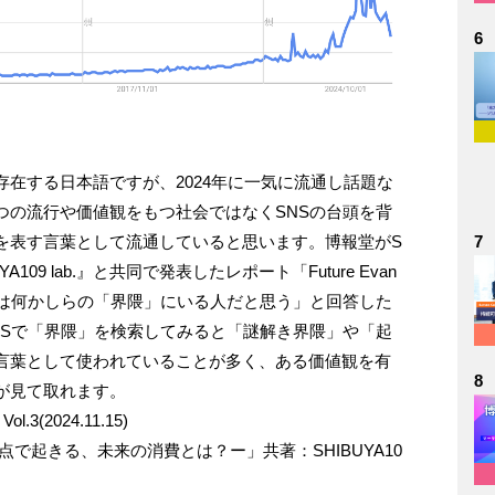
6
在する日本語ですが、2024年に一気に流通し話題な
つの流行や価値観をもつ社会ではなくSNSの台頭を背
を表す言葉として流通していると思います。博報堂がS
7
A109 lab.』と共同で発表したレポート「Future Evan
費」でも「自分は何かしらの「界隈」にいる人だと思う」と回答した
NSで「界隈」を検索してみると「謎解き界隈」や「起
言葉として使われていることが多く、ある価値観を有
8
が見て取れます。
l.3(2024.11.15)
で起きる、未来の消費とは？ー」共著：SHIBUYA10