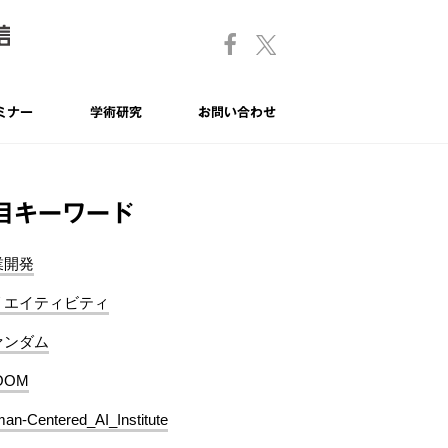
ミナー
学術研究
お問い合わせ
目キーワード
業開発
リエイティビティ
ァンダム
OOM
an-Centered_AI_Institute