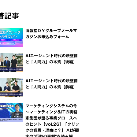
着記事
博報堂ＤＹグループメールマ
ガジンお申込みフォーム
AIエージェント時代の法整備
と「人間力」の本質【後編】
AIエージェント時代の法整備
と「人間力」の本質【前編】
マーケティングシステムの今
～マーケティング＆ITの実務
家集団が語る事業グロースへ
のヒント【vol.26】「クリッ
クの背景・理由は？」 AIが顧
客の"行動の裏側"を読み解