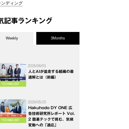
ランディング
気記事ランキング
Weekly
3Months
2026/06/01
人とAIが並走する組織の最
適解とは（前編）
2026/05/25
Hakuhodo DY ONE 広
告技術研究所レポート Vol.
2 酷暑テックで挑む、気候
変動への「適応」