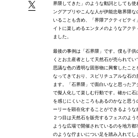
界隈してきた」のような動詞としても使
ングアプリやこんな人が伊能忠敬界隈な
いることも含め、「界隈アクティビティ
イトに楽しめるエンタメのようなアクテ
ました。
最後の事例は「石界隈」です。僕も子供
くとお土産者として天然石が売られてい
思議な色の透明な固形物に興奮したこと
なってきており、スピリチュアルな石の
ます。「石界隈」で面白いなと思ったア
で擬人化して楽しむ行動です。確かに石
を感じにくいところもあるのかなと思う
ーリーを顕在化することができるような
２つ目は天然石を販売するフェスのよう
ような広場で開催されているのを地方都
のような佇まいについ足を踏み入れてし