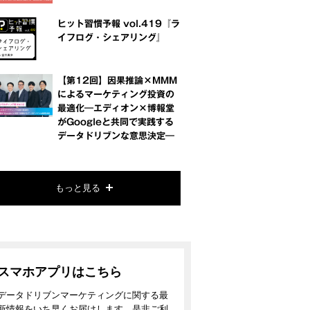
ヒット習慣予報 vol.419『ラ
イフログ・シェアリング』
【第12回】因果推論×MMM
によるマーケティング投資の
最適化―エディオン×博報堂
がGoogleと共同で実践する
データドリブンな意思決定―
もっと見る
スマホアプリはこちら
データドリブンマーケティングに関する最
新情報をいち早くお届けします。是非ご利