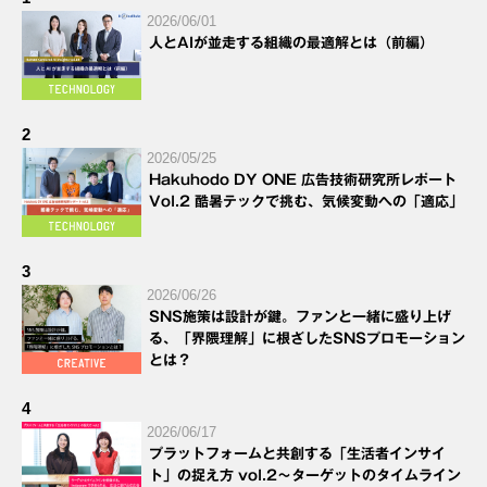
2026/06/01
人とAIが並走する組織の最適解とは（前編）
2
2026/05/25
Hakuhodo DY ONE 広告技術研究所レポート
Vol.2 酷暑テックで挑む、気候変動への「適応」
3
2026/06/26
SNS施策は設計が鍵。ファンと一緒に盛り上げ
る、「界隈理解」に根ざしたSNSプロモーション
とは？
4
2026/06/17
プラットフォームと共創する「生活者インサイ
ト」の捉え方 vol.2～ターゲットのタイムライン