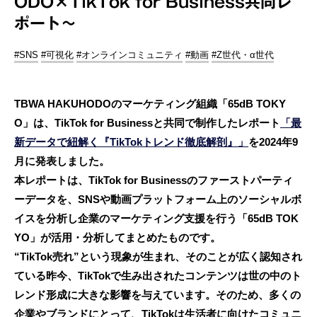
ODO×TikTok for Business共同レ
ポート～
#SNS
#可視化
#オンラインコミュニティ
#動画
#Z世代・α世代
TBWA HAKUHODOのマーケティング組織「65dB TOKY
O」は、TikTok for Businessと共同で制作したレポート
「最
新データで紐解く『TikTokトレンド徹底解剖』」
を2024年9
月に発表しました。
本レポートは、TikTok for Businessのファーストパーティ
ーデータを、SNSや動画プラットフォーム上のソーシャルボ
イスを分析し企業のマーケティング支援を行う「65dB TOK
YO」が活用・分析してまとめたものです。
“TikTok売れ”という現象が生まれ、そのことが広く認知され
ている昨今、TikTokで生み出されたコンテンツは世の中のト
レンド形成に大きな影響を与えています。そのため、多くの
企業やブランドにとって、TikTokは生活者に向けたコミュニ