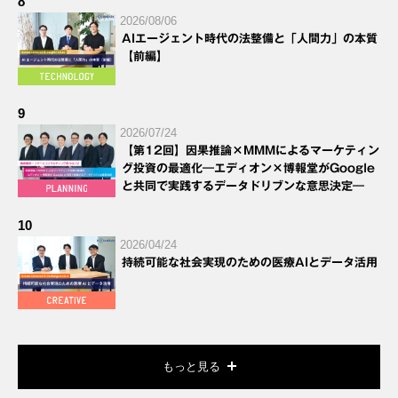
8
2026/08/06
AIエージェント時代の法整備と「人間力」の本質
【前編】
9
2026/07/24
【第12回】因果推論×MMMによるマーケティン
グ投資の最適化―エディオン×博報堂がGoogle
と共同で実践するデータドリブンな意思決定―
10
2026/04/24
持続可能な社会実現のための医療AIとデータ活用
もっと見る