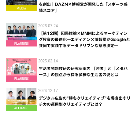
を創出｜DAZN×博報堂が開発した「スポーツ感
情スコア」
2026.07.24
【第12回】因果推論×MMMによるマーケティン
グ投資の最適化―エディオン×博報堂がGoogleと
共同で実践するデータドリブンな意思決定―
2025.02.14
生活者発想技研の研究所案内 「若者」と「メタバ
ース」の視点から探る多様な生活者の姿とは
2024.12.17
デジタル広告の”勝ちクリエイティブ”を導き出すリ
チカの運用型クリエイティブとは？