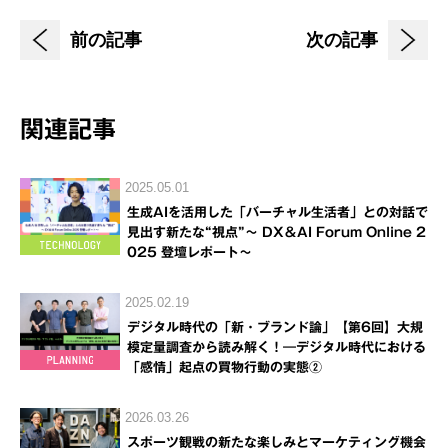
前の記事
次の記事
関連記事
2025.05.01
生成AIを活用した「バーチャル生活者」との対話で
見出す新たな“視点”～ DX＆AI Forum Online 2
025 登壇レポート～
2025.02.19
デジタル時代の「新・ブランド論」【第6回】大規
模定量調査から読み解く！―デジタル時代における
「感情」起点の買物行動の実態②
2026.03.26
スポーツ観戦の新たな楽しみとマーケティング機会