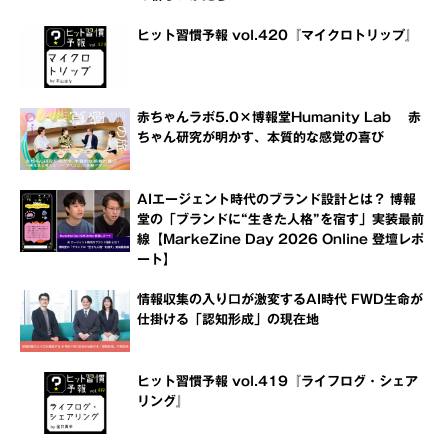
ヒット習慣予報 vol.420『マイクロトリップ』
赤ちゃんラボ5.0×博報堂Humanity Lab 赤
ちゃん研究が明かす、本質的な感覚の喜び
AIエージェント時代のブランド設計とは？ 博報
堂の「ブランドに“生きた人格”を宿す」実装最前
線【MarkeZine Day 2026 Online 登壇レポ
ート】
情報収集の入り口が激変するAI時代 FWD生命が
仕掛ける「認知形成」の現在地
ヒット習慣予報 vol.419『ライフログ・シェア
リング』