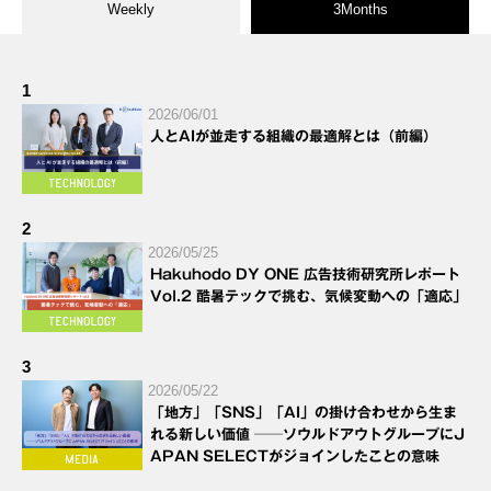
Weekly
3Months
1
2026/06/01
人とAIが並走する組織の最適解とは（前編）
2
2026/05/25
Hakuhodo DY ONE 広告技術研究所レポート
Vol.2 酷暑テックで挑む、気候変動への「適応」
3
2026/05/22
「地方」「SNS」「AI」の掛け合わせから生ま
れる新しい価値 ──ソウルドアウトグループにJ
APAN SELECTがジョインしたことの意味