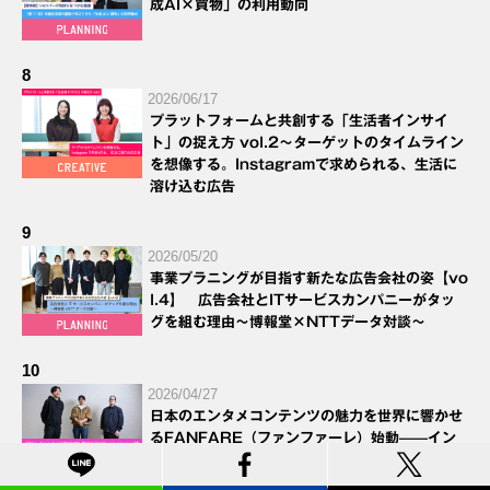
成AI×買物」の利用動向
8
2026/06/17
プラットフォームと共創する「生活者インサイ
ト」の捉え方 vol.2～ターゲットのタイムライン
を想像する。Instagramで求められる、生活に
溶け込む広告
9
2026/05/20
事業プラニングが目指す新たな広告会社の姿【vo
l.4】 広告会社とITサービスカンパニーがタッ
グを組む理由～博報堂×NTTデータ対談～
10
2026/04/27
日本のエンタメコンテンツの魅力を世界に響かせ
るFANFARE（ファンファーレ）始動——イン
ドネシア・インド・サウジアラビアの調査が明か
す、アニメIPの可能性とは