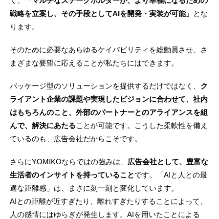
く、
「マルチなステークホルダーが、より幸福になるための
戦略を立案し、その手段としてAIを開発・実装が可能」
とな
ります。
そのために必要なあらゆるケイパビリティを総動員させ、さ
まざまな要望に応えることが私たちにはできます。
パッケージ型のソリューションを提供するだけではなく、
ク
ライアント企業の課題や実現したビジョンに合わせて、社内
はもちろんのこと、外部のパートナーとのアライアンスを組
んで、解決にあたる
ことが可能です。こうした柔軟性を備え
ているのも、広告会社だからこそです。
さらにYOMIKOならではの強みは、
広告会社として、豊富な
生活者のインサイトを持っていること
です。「AIと人との最
適な距離感」は、まさに刻一刻と変化しています。
AIとの距離が近すぎたり、離れすぎたりすることによって、
人の感情にはゆらぎが発生します。AIを用いたことによる