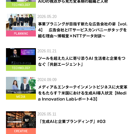
AIOの視点から見た変革期の組織と人材
2026.05.20
事業プラニングが目指す新たな広告会社の姿【vol.
4】 広告会社とITサービスカンパニーがタッグを
組む理由～博報堂×NTTデータ対談～
2026.01.21
ツールを超えた人に寄り添うAI 生活者と企業をつ
なぐ「共創エージェント」
2024.09.09
メディア＆エンターテインメントビジネスに大変革
をもたらす？米国における生成AI導入状況【Medi
a Innovation Labレポート43】
2026.05.11
「生成AIと企業ブランディング」#03