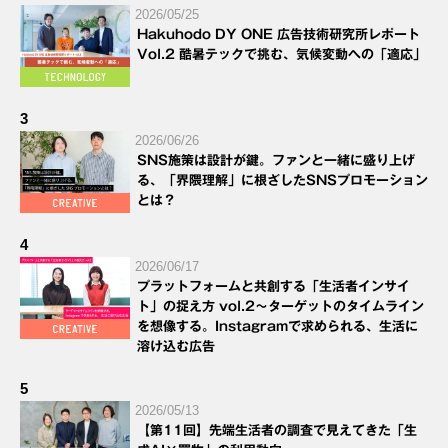
2026/05/25
Hakuhodo DY ONE 広告技術研究所レポート
Vol.2 酷暑テックで挑む、気候変動への「適応」
3
2026/06/26
SNS施策は設計が鍵。ファンと一緒に盛り上げ
る、「界隈理解」に根ざしたSNSプロモーション
とは？
4
2026/06/17
プラットフォームと共創する「生活者インサイ
ト」の捉え方 vol.2～ターゲットのタイムライン
を想像する。Instagramで求められる、生活に
溶け込む広告
5
2026/05/13
【第11回】先端生活者の調査で見えてきた「生