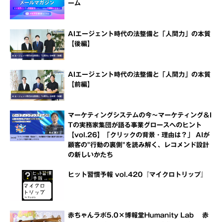
ーム
AIエージェント時代の法整備と「人間力」の本質
【後編】
AIエージェント時代の法整備と「人間力」の本質
【前編】
マーケティングシステムの今～マーケティング＆I
Tの実務家集団が語る事業グロースへのヒント
【vol.26】「クリックの背景・理由は？」 AIが
顧客の"行動の裏側"を読み解く、レコメンド設計
の新しいかたち
ヒット習慣予報 vol.420『マイクロトリップ』
赤ちゃんラボ5.0×博報堂Humanity Lab 赤