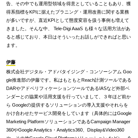
告、その中でも運用型領域を得意としていることもあり、獲
得系指標をKPIに据えたプラニング・運用改善に関する業務
が多いですが、直近KPIとして態度変容を扱う事例も増えて
きました。そんな中、 Tele-Digi AaaS も様々な活用方法があ
ると感じており、本日はそういったお話しができればと思い
ます。
伊藤
株式会社デジタル・アドバタイジング・コンソーシアム Goo
gle推進部の伊藤です。私はもともとReach計測ツールである
DARやアドベリフィケーションツールであるIASなど外部ベ
ンダーとの協業や活用支援を行っていまして、３年ほど前か
ら Googleの提供するソリューションの導入支援やそれらを
かけ合わせたサービス開発をしています（具体的にはGoogle
Marketing PlatformソリューションであるCampaign Manager
360やGoogle Analytics・Analytics360、Display&Video360