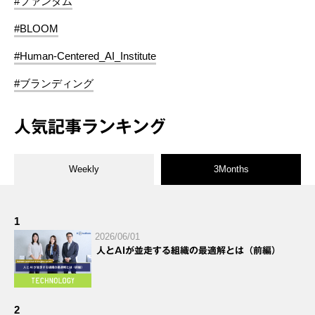
#ファンダム
#BLOOM
#Human-Centered_AI_Institute
#ブランディング
人気記事ランキング
Weekly
3Months
1
2026/06/01
人とAIが並走する組織の最適解とは（前編）
2