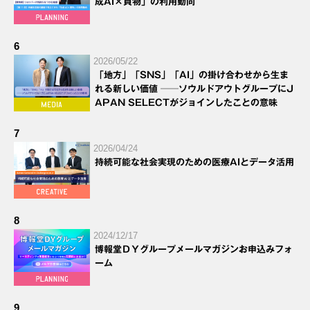
成AI×買物」の利用動向
6
2026/05/22
「地方」「SNS」「AI」の掛け合わせから生ま
れる新しい価値 ──ソウルドアウトグループにJ
APAN SELECTがジョインしたことの意味
7
2026/04/24
持続可能な社会実現のための医療AIとデータ活用
8
2024/12/17
博報堂ＤＹグループメールマガジンお申込みフォ
ーム
9