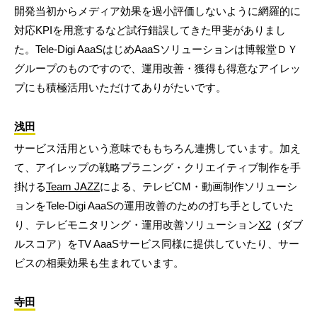
開発当初からメディア効果を過小評価しないように網羅的に
対応KPIを用意するなど試行錯誤してきた甲斐がありまし
た。Tele-Digi AaaSはじめAaaSソリューションは博報堂ＤＹ
グループのものですので、運用改善・獲得も得意なアイレッ
プにも積極活用いただけてありがたいです。
浅田
サービス活用という意味でももちろん連携しています。加え
て、アイレップの戦略プラニング・クリエイティブ制作を手
掛ける
Team JAZZ
による、テレビCM・動画制作ソリューシ
ョンをTele-Digi AaaSの運用改善のための打ち手としていた
り、テレビモニタリング・運用改善ソリューション
X2
（ダブ
ルスコア）をTV AaaSサービス同様に提供していたり、サー
ビスの相乗効果も生まれています。
寺田