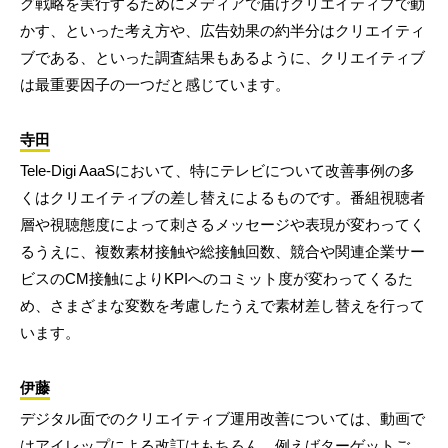
グ戦略を実行するためにメディアで届けクリエイティブで動
かす、といった考え方や、広告効果の約半分はクリエイティ
ブである、といった調査結果もあるように、クリエイティブ
は最重要因子の一つだと感じています。
寺田
Tele-Digi AaaSにおいて、特にテレビについて改善事例の多
くはクリエイティブの差し替えによるものです。番組視聴者
層や視聴態度によって刺さるメッセージや表現が変わってく
るうえに、複数素材接触や総接触回数、競合や関連企業サー
ビスのCM接触によりKPIへのコミット度が変わってくるた
め、さまざまな変数を考慮したうえで素材差し替えを行って
います。
伊藤
デジタル面でのクリエイティブ運用改善については、動画で
はアイレップによる改訂はもちろん、例えばターゲットご