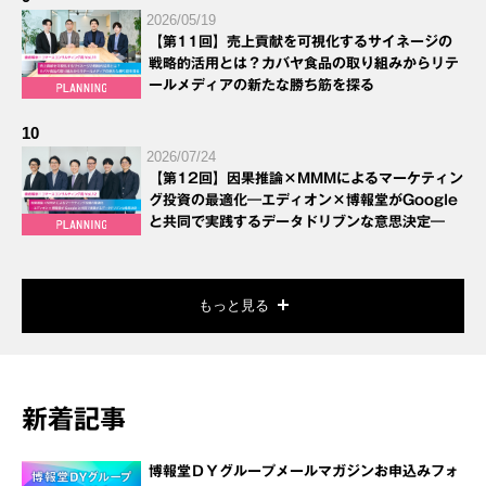
2026/05/19
【第11回】売上貢献を可視化するサイネージの
戦略的活用とは？カバヤ食品の取り組みからリテ
ールメディアの新たな勝ち筋を探る
10
2026/07/24
【第12回】因果推論×MMMによるマーケティン
グ投資の最適化―エディオン×博報堂がGoogle
と共同で実践するデータドリブンな意思決定―
もっと見る
新着記事
博報堂ＤＹグループメールマガジンお申込みフォ