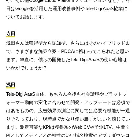
や、その他Google Cloud Platformソリューション など）。今
日はGoogleを活用した運用改善事例やTele-Digi AaaS協業に
ついてお話します。
寺田
浅田さんは獲得型から認知型、さらにはそのハイブリッドま
で、さまざまな施策立案・PDCAに携わってこられたと思い
ます。率直に、僕らの開発したTele-Digi AaaSの使い心地は
いかがでしょうか？
浅田
Tele-Digi AaaS自体、もちろん今後も社会環境やプラットフ
ォーマー動向の変化に合わせて開発・アップデートは必須で
はあるものの、広告効果の測定に関しては必要な機能が一通
りそろっており、現時点でかなり使い勝手がよいと感じてい
ます。測定可能なKPIは獲得系のWeb CVや予測LTV、中間K
PIとしてメディアとの相性のいい指名検索やアプリダウンロ