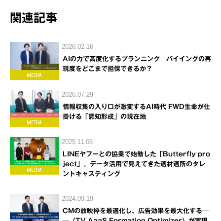
関連記事
2026.02.16
AIの力で高度化するプランニング バイイングの再
現度をどこまで担保できるか？
2026.07.29
情報収集の入り口が激変するAI時代 FWD生命が仕
掛ける「認知形成」の現在地
2025.11.06
LINEヤフーとの協業で始動した「Butterfly pro
ject」。データ活用で見えてきた適材適所のタレ
ントキャスティング
2024.09.19
CMの放映枠を最適化し、広告効果を最大化する─
─〈TV AaaS Formation Optimizer〉が実現