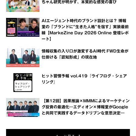
ちゃん研究が明かす、本質的な感覚の喜び
AIエージェント時代のブランド設計とは？ 博報
堂の「ブランドに“生きた人格”を宿す」実装最前
線【MarkeZine Day 2026 Online 登壇レポ
ート】
情報収集の入り口が激変するAI時代 FWD生命が
仕掛ける「認知形成」の現在地
ヒット習慣予報 vol.419『ライフログ・シェア
リング』
【第12回】因果推論×MMMによるマーケティン
グ投資の最適化―エディオン×博報堂がGoogle
と共同で実践するデータドリブンな意思決定―