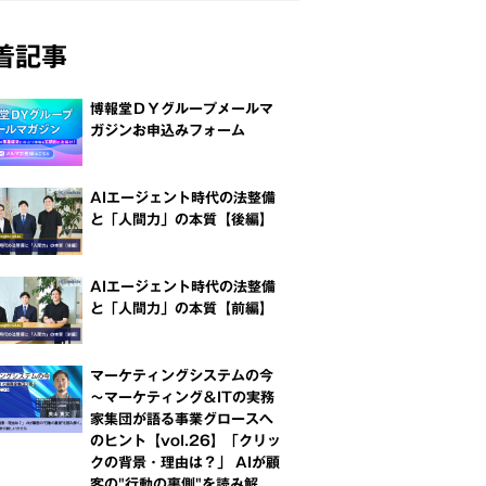
着記事
博報堂ＤＹグループメールマ
ガジンお申込みフォーム
AIエージェント時代の法整備
と「人間力」の本質【後編】
AIエージェント時代の法整備
と「人間力」の本質【前編】
マーケティングシステムの今
～マーケティング＆ITの実務
家集団が語る事業グロースへ
のヒント【vol.26】「クリッ
クの背景・理由は？」 AIが顧
客の"行動の裏側"を読み解