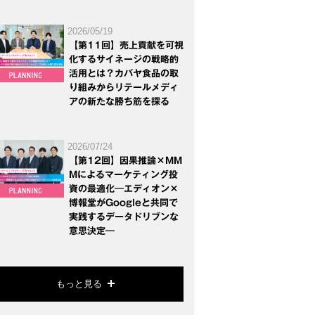
2026/05/19
【第11回】売上貢献を可視
化するサイネージの戦略的
活用とは？カバヤ食品の取
り組みからリテールメディ
アの新たな勝ち筋を探る
2026/07/24
【第12回】因果推論×MM
Mによるマーケティング投
資の最適化―エディオン×
博報堂がGoogleと共同で
実践するデータドリブンな
意思決定―
もっと見る