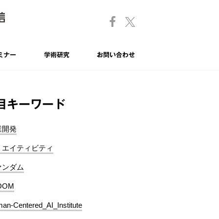
ミナー
学術研究
お問い合わせ
目キーワード
業開発
リエイティビティ
ァンダム
OOM
an-Centered_AI_Institute