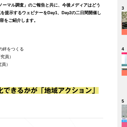
ノーマル調査」のご報告と共に、今後メディアはどう
3
提示するウェビナーをDay1、Day2の二日間開催し
内容をご紹介します。
の絆をつくる
4
研究員）
究員）
化できるかが「地域アクション」
5