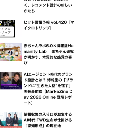
く、レコメンド設計の新しい
かたち
ヒット習慣予報 vol.420『マ
イクロトリップ』
赤ちゃんラボ5.0×博報堂Hu
manity Lab 赤ちゃん研究
が明かす、本質的な感覚の喜
び
AIエージェント時代のブラン
ド設計とは？ 博報堂の「ブラ
ンドに“生きた人格”を宿す」
実装最前線【MarkeZine D
ay 2026 Online 登壇レポ
ート】
情報収集の入り口が激変する
AI時代 FWD生命が仕掛ける
「認知形成」の現在地