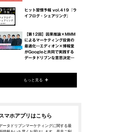
ヒット習慣予報 vol.419『ラ
イフログ・シェアリング』
【第12回】因果推論×MMM
によるマーケティング投資の
最適化―エディオン×博報堂
がGoogleと共同で実践する
データドリブンな意思決定―
もっと見る
スマホアプリはこちら
データドリブンマーケティングに関する最
新情報をいち早くお届けします。是非ご利