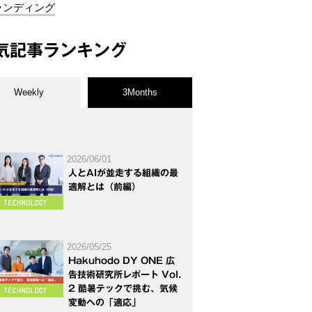
ランディング
気記事ランキング
Weekly
3Months
2026/06/01
人とAIが並走する組織の最
適解とは（前編）
2026/05/25
Hakuhodo DY ONE 広
告技術研究所レポート Vol.
2 酷暑テックで挑む、気候
変動への「適応」