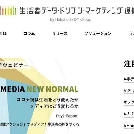
とは
コラム
リリース
ソリューション
セ
注
#事
#ク
#フ
#BL
#Hum