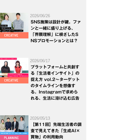
2026/06/26
SNS施策は設計が鍵。ファ
ンと一緒に盛り上げる、
「界隈理解」に根ざしたS
NSプロモーションとは？
2026/06/17
プラットフォームと共創す
る「生活者インサイト」の
捉え方 vol.2～ターゲット
のタイムラインを想像す
る。Instagramで求めら
れる、生活に溶け込む広告
2026/05/13
【第11回】先端生活者の調
査で見えてきた「生成AI×
買物」の利用動向