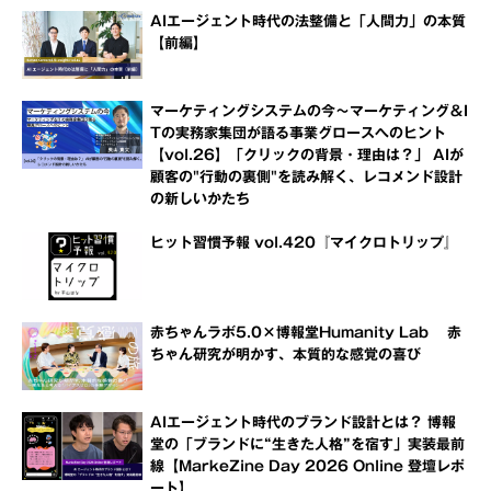
AIエージェント時代の法整備と「人間力」の本質
【前編】
マーケティングシステムの今～マーケティング＆I
Tの実務家集団が語る事業グロースへのヒント
【vol.26】「クリックの背景・理由は？」 AIが
顧客の"行動の裏側"を読み解く、レコメンド設計
の新しいかたち
ヒット習慣予報 vol.420『マイクロトリップ』
赤ちゃんラボ5.0×博報堂Humanity Lab 赤
ちゃん研究が明かす、本質的な感覚の喜び
AIエージェント時代のブランド設計とは？ 博報
堂の「ブランドに“生きた人格”を宿す」実装最前
線【MarkeZine Day 2026 Online 登壇レポ
ート】