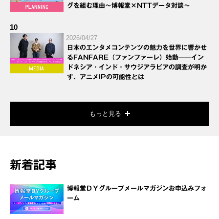
グを組む理由～博報堂×NTTデータ対談～
10
2026/04/27
日本のエンタメコンテンツの魅力を世界に響かせ
るFANFARE（ファンファーレ）始動——イン
ドネシア・インド・サウジアラビアの調査が明か
す、アニメIPの可能性とは
もっと見る
新着記事
博報堂ＤＹグループメールマガジンお申込みフォ
ーム