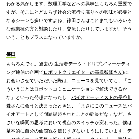
わかる気がします。数理工学などへの興味はもちろん重要で
すが、そこにとどまらず社会の流行り廃りへの興味が必要と
なるシーンも多いですよね。篠田さんはこれまでもいろいろ
な他業種の方と対談したり、交流したりしていますが、そう
いうこともプラスになっていますか。
篠田
もちろんです。過去の“生活者データ・ドリブン”マーケティ
ング通信の企画で
ロボットクリエイターの高橋智隆さん
)に
お会いさせていただいた際は、ニュースを見ていても、「こ
ういうことはロボットコミュニケーションで解決できるか
な」といった発想になったし、
バイオアーティストの長谷川
愛さん
に会うと決まったときは、「まさにこのニュースはバ
イオアートとして問題提起されたことの延長だな」など、さ
さいな瞬間の思考において視点のスイッチが変わった。僕は
基本的に自分の価値観を信じすぎないようにしています。デ