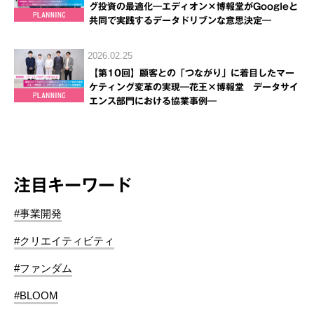
グ投資の最適化―エディオン×博報堂がGoogleと
共同で実践するデータドリブンな意思決定―
2026.02.25
【第10回】顧客との「つながり」に着目したマー
ケティング変革の実現―花王×博報堂 データサイ
エンス部門における協業事例―
注目キーワード
#事業開発
#クリエイティビティ
#ファンダム
#BLOOM