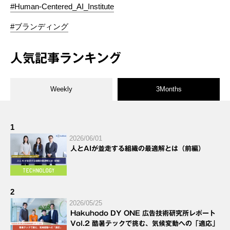
#Human-Centered_AI_Institute
#ブランディング
人気記事ランキング
Weekly
3Months
1
2026/06/01
人とAIが並走する組織の最適解とは（前編）
2
2026/05/25
Hakuhodo DY ONE 広告技術研究所レポート
Vol.2 酷暑テックで挑む、気候変動への「適応」