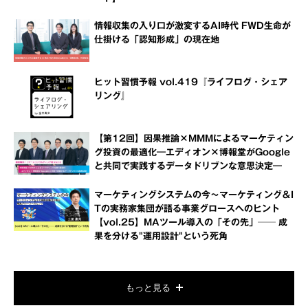
情報収集の入り口が激変するAI時代 FWD生命が
仕掛ける「認知形成」の現在地
ヒット習慣予報 vol.419『ライフログ・シェア
リング』
【第12回】因果推論×MMMによるマーケティン
グ投資の最適化―エディオン×博報堂がGoogle
と共同で実践するデータドリブンな意思決定―
マーケティングシステムの今～マーケティング＆I
Tの実務家集団が語る事業グロースへのヒント
【vol.25】MAツール導入の「その先」── 成
果を分ける"運用設計"という死角
もっと見る