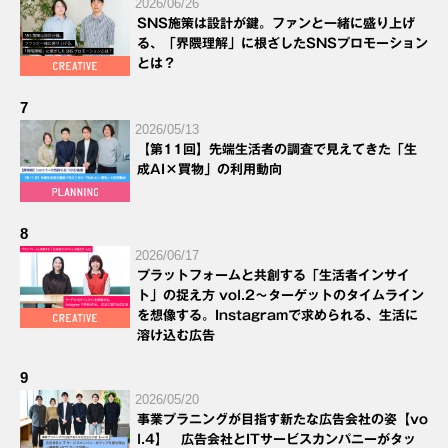
2026/06/26
SNS施策は設計が鍵。ファンと一緒に盛り上げ
る、「界隈理解」に根ざしたSNSプロモーション
とは？
7
2026/05/13
【第11回】先端生活者の調査で見えてきた「生
成AI×買物」の利用動向
8
2026/06/17
プラットフォームと共創する「生活者インサイ
ト」の捉え方 vol.2～ターゲットのタイムライン
を想像する。Instagramで求められる、生活に
溶け込む広告
9
2026/05/20
事業プラニングが目指す新たな広告会社の姿【vo
l.4】 広告会社とITサービスカンパニーがタッ