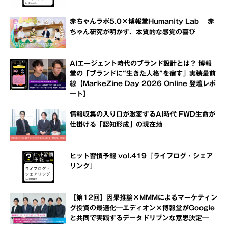
赤ちゃんラボ5.0×博報堂Humanity Lab 赤
ちゃん研究が明かす、本質的な感覚の喜び
AIエージェント時代のブランド設計とは？ 博報
堂の「ブランドに“生きた人格”を宿す」実装最前
線【MarkeZine Day 2026 Online 登壇レポ
ート】
情報収集の入り口が激変するAI時代 FWD生命が
仕掛ける「認知形成」の現在地
ヒット習慣予報 vol.419『ライフログ・シェア
リング』
【第12回】因果推論×MMMによるマーケティン
グ投資の最適化―エディオン×博報堂がGoogle
と共同で実践するデータドリブンな意思決定―