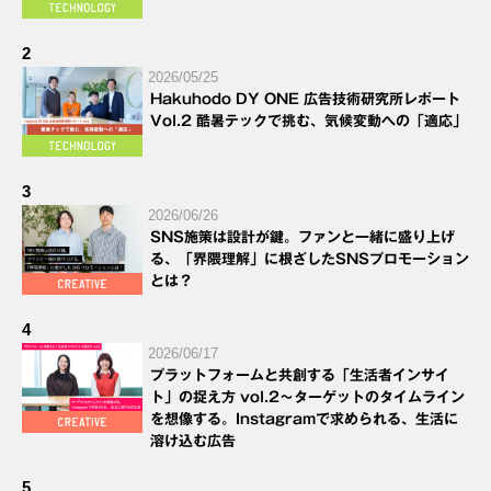
2
2026/05/25
Hakuhodo DY ONE 広告技術研究所レポート
Vol.2 酷暑テックで挑む、気候変動への「適応」
3
2026/06/26
SNS施策は設計が鍵。ファンと一緒に盛り上げ
る、「界隈理解」に根ざしたSNSプロモーション
とは？
4
2026/06/17
プラットフォームと共創する「生活者インサイ
ト」の捉え方 vol.2～ターゲットのタイムライン
を想像する。Instagramで求められる、生活に
溶け込む広告
5