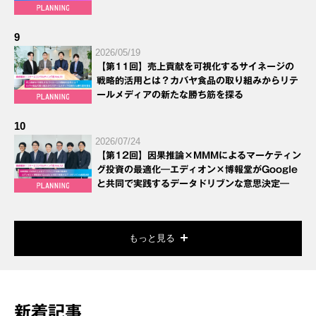
9
2026/05/19
【第11回】売上貢献を可視化するサイネージの
戦略的活用とは？カバヤ食品の取り組みからリテ
ールメディアの新たな勝ち筋を探る
10
2026/07/24
【第12回】因果推論×MMMによるマーケティン
グ投資の最適化―エディオン×博報堂がGoogle
と共同で実践するデータドリブンな意思決定―
もっと見る
新着記事