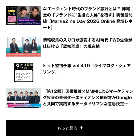
AIエージェント時代のブランド設計とは？ 博報
堂の「ブランドに“生きた人格”を宿す」実装最前
線【MarkeZine Day 2026 Online 登壇レポ
ート】
情報収集の入り口が激変するAI時代 FWD生命が
仕掛ける「認知形成」の現在地
ヒット習慣予報 vol.419『ライフログ・シェア
リング』
【第12回】因果推論×MMMによるマーケティン
グ投資の最適化―エディオン×博報堂がGoogle
と共同で実践するデータドリブンな意思決定―
もっと見る