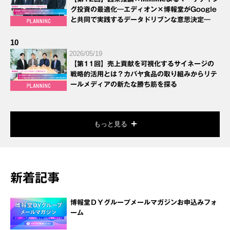
グ投資の最適化―エディオン×博報堂がGoogle
と共同で実践するデータドリブンな意思決定―
10
2026/05/19
【第11回】売上貢献を可視化するサイネージの
戦略的活用とは？カバヤ食品の取り組みからリテ
ールメディアの新たな勝ち筋を探る
もっと見る
新着記事
博報堂ＤＹグループメールマガジンお申込みフォ
ーム