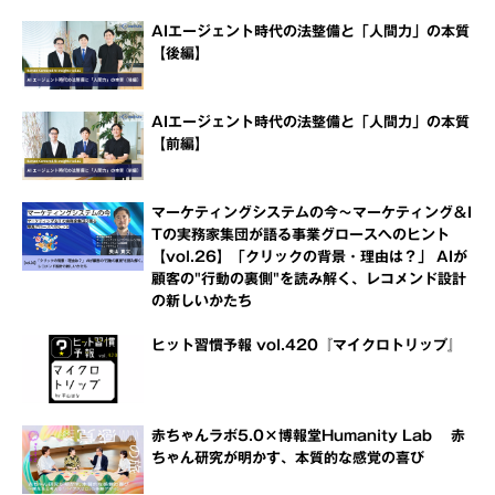
AIエージェント時代の法整備と「人間力」の本質
【後編】
AIエージェント時代の法整備と「人間力」の本質
【前編】
マーケティングシステムの今～マーケティング＆I
Tの実務家集団が語る事業グロースへのヒント
【vol.26】「クリックの背景・理由は？」 AIが
顧客の"行動の裏側"を読み解く、レコメンド設計
の新しいかたち
ヒット習慣予報 vol.420『マイクロトリップ』
赤ちゃんラボ5.0×博報堂Humanity Lab 赤
ちゃん研究が明かす、本質的な感覚の喜び