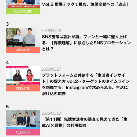
Vol.2 酷暑テックで挑む、気候変動への「適応」
3
2026/06/26
SNS施策は設計が鍵。ファンと一緒に盛り上げ
る、「界隈理解」に根ざしたSNSプロモーション
とは？
4
2026/06/17
プラットフォームと共創する「生活者インサイ
ト」の捉え方 vol.2～ターゲットのタイムライン
を想像する。Instagramで求められる、生活に
溶け込む広告
5
2026/05/13
【第11回】先端生活者の調査で見えてきた「生
成AI×買物」の利用動向