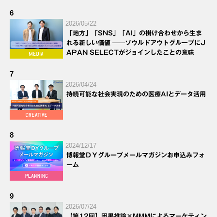
6
2026/05/22
「地方」「SNS」「AI」の掛け合わせから生ま
れる新しい価値 ──ソウルドアウトグループにJ
APAN SELECTがジョインしたことの意味
7
2026/04/24
持続可能な社会実現のための医療AIとデータ活用
8
2024/12/17
博報堂ＤＹグループメールマガジンお申込みフォ
ーム
9
2026/07/24
【第12回】因果推論×MMMによるマーケティン