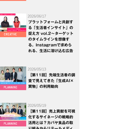
2026/06/17
プラットフォームと共創す
る「生活者インサイト」の
捉え方 vol.2～ターゲット
のタイムラインを想像す
る。Instagramで求めら
れる、生活に溶け込む広告
2026/05/13
【第11回】先端生活者の調
査で見えてきた「生成AI×
買物」の利用動向
2026/05/19
【第11回】売上貢献を可視
化するサイネージの戦略的
活用とは？カバヤ食品の取
り組みからリテールメディ