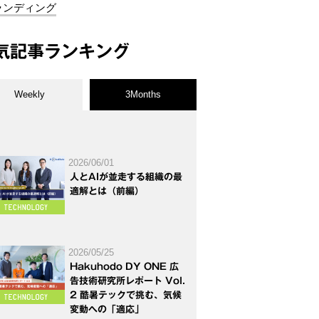
ランディング
気記事ランキング
Weekly
3Months
2026/06/01
人とAIが並走する組織の最
適解とは（前編）
2026/05/25
Hakuhodo DY ONE 広
告技術研究所レポート Vol.
2 酷暑テックで挑む、気候
変動への「適応」