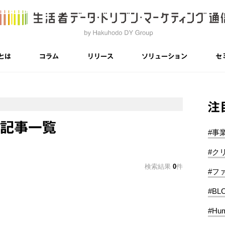
とは
コラム
リリース
ソリューション
セ
注
Sの記事一覧
#事
#ク
検索結果
0
件
#フ
#BL
#Hum