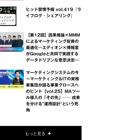
ヒット習慣予報 vol.419『ラ
イフログ・シェアリング』
【第12回】因果推論×MMM
によるマーケティング投資の
最適化―エディオン×博報堂
がGoogleと共同で実践する
データドリブンな意思決定―
マーケティングシステムの今
～マーケティング＆ITの実務
家集団が語る事業グロースへ
のヒント【vol.25】MAツー
ル導入の「その先」── 成果
を分ける"運用設計"という死
角
もっと見る