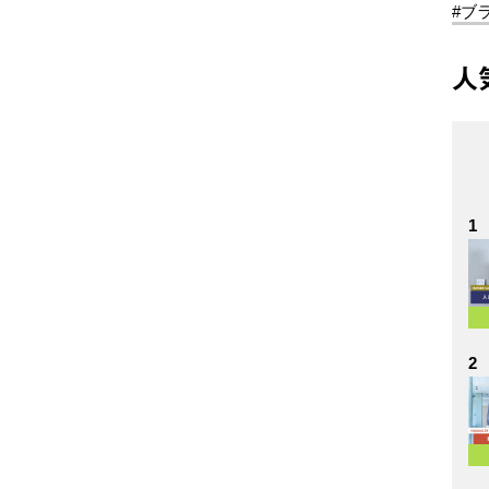
#ブ
人
1
2