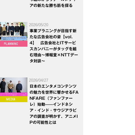
アの新たな勝ち筋を探る
2026/05/20
事業プラニングが目指す新
たな広告会社の姿【vol.
4】 広告会社とITサービ
スカンパニーがタッグを組
む理由～博報堂×NTTデー
タ対談～
2026/04/27
日本のエンタメコンテンツ
の魅力を世界に響かせるFA
NFARE（ファンファー
レ）始動——インドネシ
ア・インド・サウジアラビ
アの調査が明かす、アニメI
Pの可能性とは