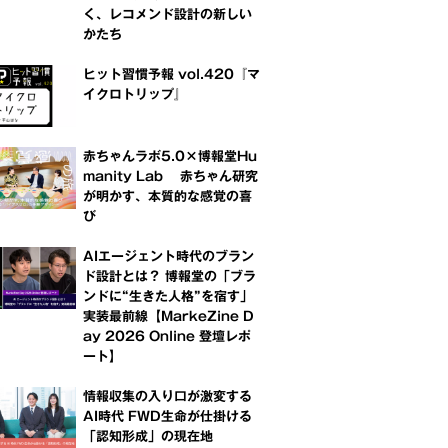
く、レコメンド設計の新しい
かたち
ヒット習慣予報 vol.420『マ
イクロトリップ』
赤ちゃんラボ5.0×博報堂Hu
manity Lab 赤ちゃん研究
が明かす、本質的な感覚の喜
び
AIエージェント時代のブラン
ド設計とは？ 博報堂の「ブラ
ンドに“生きた人格”を宿す」
実装最前線【MarkeZine D
ay 2026 Online 登壇レポ
ート】
情報収集の入り口が激変する
AI時代 FWD生命が仕掛ける
「認知形成」の現在地