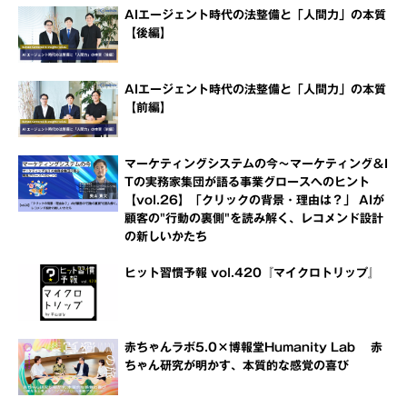
AIエージェント時代の法整備と「人間力」の本質
【後編】
AIエージェント時代の法整備と「人間力」の本質
【前編】
マーケティングシステムの今～マーケティング＆I
Tの実務家集団が語る事業グロースへのヒント
【vol.26】「クリックの背景・理由は？」 AIが
顧客の"行動の裏側"を読み解く、レコメンド設計
の新しいかたち
ヒット習慣予報 vol.420『マイクロトリップ』
赤ちゃんラボ5.0×博報堂Humanity Lab 赤
ちゃん研究が明かす、本質的な感覚の喜び