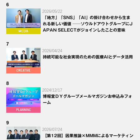
6
2026/05/22
「地方」「SNS」「AI」の掛け合わせから生ま
れる新しい価値 ──ソウルドアウトグループにJ
APAN SELECTがジョインしたことの意味
7
2026/04/24
持続可能な社会実現のための医療AIとデータ活用
8
2024/12/17
博報堂ＤＹグループメールマガジンお申込みフォ
ーム
9
2026/07/24
【第12回】因果推論×MMMによるマーケティン