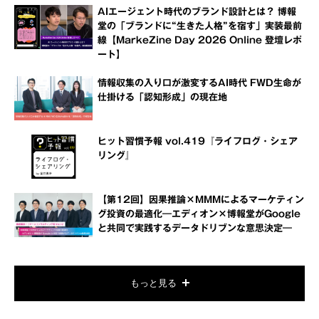
AIエージェント時代のブランド設計とは？ 博報
堂の「ブランドに“生きた人格”を宿す」実装最前
線【MarkeZine Day 2026 Online 登壇レポ
ート】
情報収集の入り口が激変するAI時代 FWD生命が
仕掛ける「認知形成」の現在地
ヒット習慣予報 vol.419『ライフログ・シェア
リング』
【第12回】因果推論×MMMによるマーケティン
グ投資の最適化―エディオン×博報堂がGoogle
と共同で実践するデータドリブンな意思決定―
もっと見る