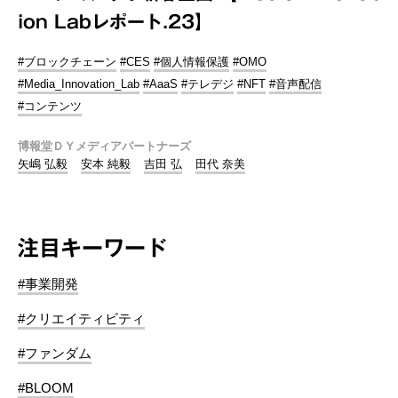
ion Labレポート.23】
#ブロックチェーン
#CES
#個人情報保護
#OMO
#Media_Innovation_Lab
#AaaS
#テレデジ
#NFT
#音声配信
#コンテンツ
博報堂ＤＹメディアパートナーズ
矢嶋 弘毅
安本 純毅
吉田 弘
田代 奈美
注目キーワード
#事業開発
#クリエイティビティ
#ファンダム
#BLOOM