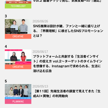
Vol.2 酷暑テックで挑む、気候変動への「適応」
3
2026/06/26
SNS施策は設計が鍵。ファンと一緒に盛り上げ
る、「界隈理解」に根ざしたSNSプロモーション
とは？
4
2026/06/17
プラットフォームと共創する「生活者インサイ
ト」の捉え方 vol.2～ターゲットのタイムライン
を想像する。Instagramで求められる、生活に
溶け込む広告
5
2026/05/13
【第11回】先端生活者の調査で見えてきた「生
成AI×買物」の利用動向