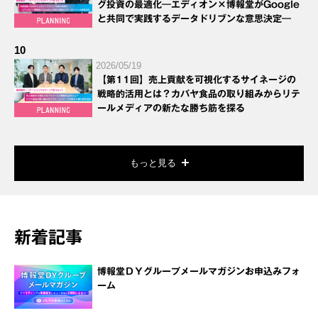
グ投資の最適化―エディオン×博報堂がGoogle
と共同で実践するデータドリブンな意思決定―
10
2026/05/19
【第11回】売上貢献を可視化するサイネージの
戦略的活用とは？カバヤ食品の取り組みからリテ
ールメディアの新たな勝ち筋を探る
もっと見る
新着記事
博報堂ＤＹグループメールマガジンお申込みフォ
ーム