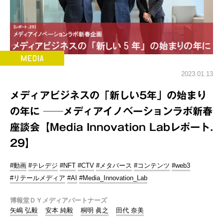
2023.01.13
メディアビジネスの「新しい5年」の始まり
の年に ──メディアイノベーションラボ新春
座談会【Media Innovation Labレポート.
29】
#動画
#テレデジ
#NFT
#CTV
#メタバース
#コンテンツ
#web3
#リテールメディア
#AI
#Media_Innovation_Lab
博報堂ＤＹメディアパートナーズ
矢嶋 弘毅
安本 純毅
桐明 眞之
田代 奈美